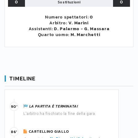
0
0
Sostituzioni
Numero spettatori:
0
Arbitro:
V. Marini
Assistenti:
D. Palermo
-
G. Massara
Quarto uomo:
M. Marchetti
TIMELINE
LA PARTITA È TERMINATA!
90'
L'arbitro ha fischiato la fine della gara.
CARTELLINO GIALLO
86'