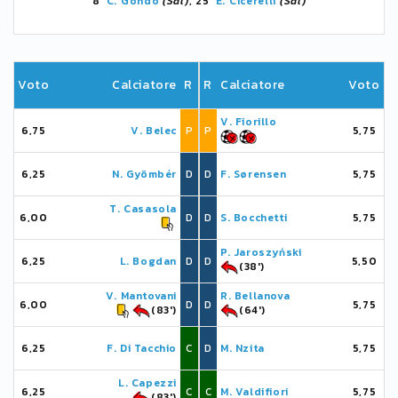
8'
C. Gondo
(Sal)
, 25'
E. Cicerelli
(Sal)
Voto
Calciatore
R
R
Calciatore
Voto
V. Fiorillo
6,75
V. Belec
P
P
5,75
6,25
N. Gyömbér
D
D
F. Sørensen
5,75
T. Casasola
6,00
D
D
S. Bocchetti
5,75
P. Jaroszyński
6,25
L. Bogdan
D
D
5,50
(38')
V. Mantovani
R. Bellanova
6,00
D
D
5,75
(83')
(64')
6,25
F. Di Tacchio
C
D
M. Nzita
5,75
L. Capezzi
6,25
C
C
M. Valdifiori
5,75
(83')