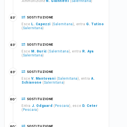
Ammonizione
N. Giannetti
(
Salernitana
)
SOSTITUZIONE
83'
Esce
L. Capezzi
(
Salernitana
), entra
G. Tutino
(
Salernitana
)
SOSTITUZIONE
83'
Esce
M. Đurić
(
Salernitana
), entra
R. Aya
(
Salernitana
)
SOSTITUZIONE
83'
Esce
V. Mantovani
(
Salernitana
), entra
A.
Schiavone
(
Salernitana
)
SOSTITUZIONE
80'
Entra
J. Odgaard
(
Pescara
), esce
D. Ceter
(
Pescara
)
SOSTITUZIONE
80'