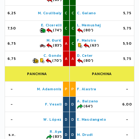
6,25
M. Coulibaly
C
C
C. Galano
5,75
E. Cicerelli
L. Memushaj
7,50
C
C
5,75
(74')
(80')
M. Đurić
F. Maistro
6,75
A
C
5,50
(83')
(63')
C. Gondo
D. Ceter
6,75
A
A
5,75
(70')
(80')
PANCHINA
PANCHINA
-
M. Adamonis
P
P
F. Alastra
-
A. Balzano
-
F. Veseli
D
D
6,00
(64')
-
W. López
D
D
E. Masciangelo
-
R. Aya
s.v.
D
D
M. Drudi
-
(83')