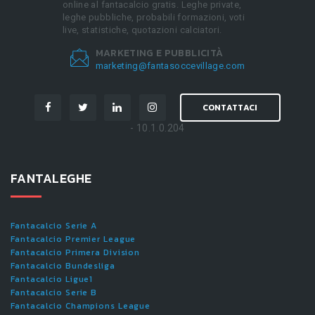
online al fantacalcio gratis. Leghe private,
leghe pubbliche, probabili formazioni, voti
live, statistiche, quotazioni calciatori.
MARKETING E PUBBLICITÀ
marketing@fantasoccevillage.com
CONTATTACI
- 10.1.0.204
FANTALEGHE
Fantacalcio Serie A
Fantacalcio Premier League
Fantacalcio Primera Division
Fantacalcio Bundesliga
Fantacalcio Ligue1
Fantacalcio Serie B
Fantacalcio Champions League