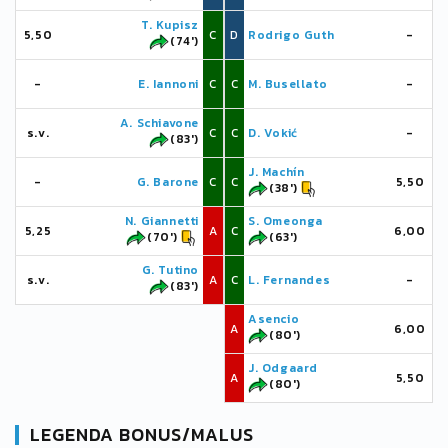
T. Kupisz
5,50
C
D
Rodrigo Guth
-
(74')
-
E. Iannoni
C
C
M. Busellato
-
A. Schiavone
s.v.
C
C
D. Vokić
-
(83')
J. Machín
-
G. Barone
C
C
5,50
(38')
N. Giannetti
S. Omeonga
5,25
A
C
6,00
(70')
(63')
G. Tutino
s.v.
A
C
L. Fernandes
-
(83')
Asencio
A
6,00
(80')
J. Odgaard
A
5,50
(80')
LEGENDA BONUS/MALUS