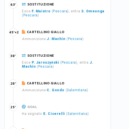
SOSTITUZIONE
63'
Esce
F. Maistro
(
Pescara
), entra
S. Omeonga
(
Pescara
)
CARTELLINO GIALLO
45'+2
Ammonizione
J. Machín
(
Pescara
)
SOSTITUZIONE
38'
Esce
P. Jaroszyński
(
Pescara
), entra
J.
Machín
(
Pescara
)
CARTELLINO GIALLO
28'
Ammonizione
C. Gondo
(
Salernitana
)
GOAL
25'
Ha segnato
E. Cicerelli
(
Salernitana
)