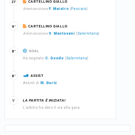
CARTELLINO GIALLO
21'
Ammonizione
F. Maistro
(
Pescara
)
CARTELLINO GIALLO
9'
Ammonizione
V. Mantovani
(
Salernitana
)
GOAL
8'
Ha segnato
C. Gondo
(
Salernitana
)
ASSIST
8'
Assist di
M. Đurić
LA PARTITA È INIZIATA!
1'
L'arbitro ha dato il via alla gara.