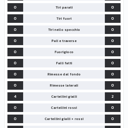
0
0
Tiri parati
0
0
Tiri fuori
0
0
Tiri nello specchio
0
0
Pali e traverse
0
0
Fuorigioco
0
0
Falli fatti
0
0
Rimesse dal fondo
0
0
Rimesse laterali
4
2
Cartellini gialli
0
0
Cartellini rossi
0
0
Cartellini gialli + rossi