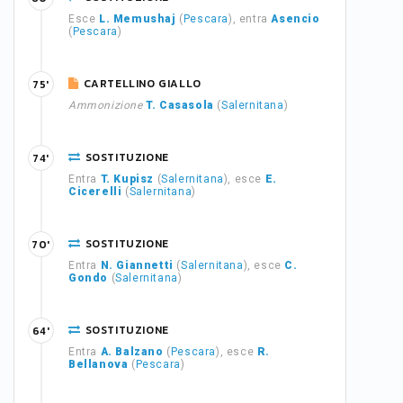
Esce
L. Memushaj
(
Pescara
), entra
Asencio
(
Pescara
)
CARTELLINO GIALLO
75'
Ammonizione
T. Casasola
(
Salernitana
)
SOSTITUZIONE
74'
Entra
T. Kupisz
(
Salernitana
), esce
E.
Cicerelli
(
Salernitana
)
SOSTITUZIONE
70'
Entra
N. Giannetti
(
Salernitana
), esce
C.
Gondo
(
Salernitana
)
SOSTITUZIONE
64'
Entra
A. Balzano
(
Pescara
), esce
R.
Bellanova
(
Pescara
)