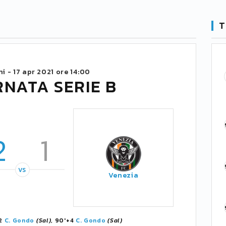
T
hi -
17 apr 2021 ore 14:00
RNATA SERIE B
2
1
VS
Venezia
+2
C. Gondo
(Sal)
, 90'+4
C. Gondo
(Sal)