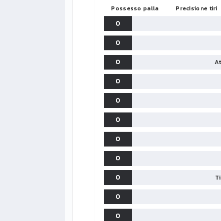
Possesso palla
Precisione tiri
0
0
0
At
0
0
0
0
0
0
T
0
0