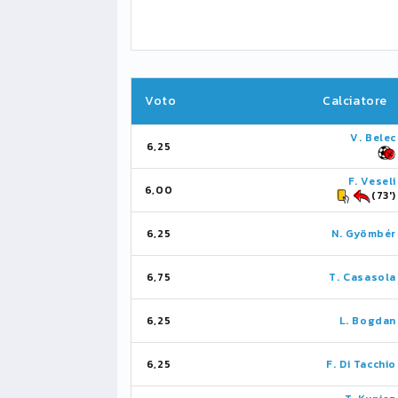
Voto
Calciatore
V. Belec
6,25
F. Veseli
6,00
(73')
6,25
N. Gyömbér
6,75
T. Casasola
6,25
L. Bogdan
6,25
F. Di Tacchio