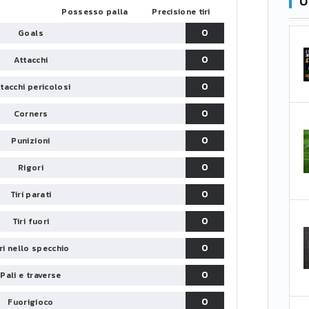
U
Possesso palla
Precisione tiri
0
Goals
0
Attacchi
0
tacchi pericolosi
0
Corners
0
Punizioni
0
Rigori
0
Tiri parati
0
Tiri fuori
0
iri nello specchio
0
Pali e traverse
0
Fuorigioco