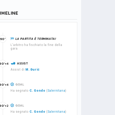
IMELINE
LA PARTITA È TERMINATA!
90'
L'arbitro ha fischiato la fine della
gara.
ASSIST
90'+4
Assist di
M. Đurić
GOAL
90'+4
Ha segnato
C. Gondo
(
Salernitana
)
GOAL
90'+2
Ha segnato
C. Gondo
(
Salernitana
)