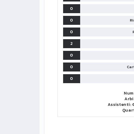
0
0
Ri
0
2
0
0
Cart
0
Nume
Arbi
Assistenti:
Quar
LIGUE1
CLASSIFICA
CLASSIFI
PG
Pt
Squadra
PG