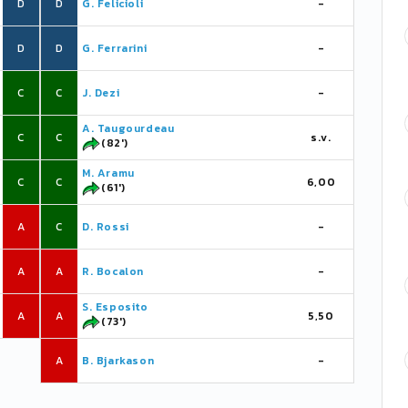
D
D
G. Felicioli
-
D
D
G. Ferrarini
-
C
C
J. Dezi
-
A. Taugourdeau
C
C
s.v.
(82')
M. Aramu
C
C
6,00
(61')
A
C
D. Rossi
-
A
A
R. Bocalon
-
S. Esposito
A
A
5,50
(73')
A
B. Bjarkason
-