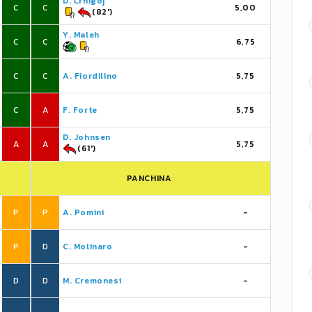
D. Črnigoj
C
C
5,00
(82')
Y. Maleh
C
C
6,75
C
C
A. Fiordilino
5,75
C
A
F. Forte
5,75
D. Johnsen
A
A
5,75
(61')
PANCHINA
P
P
A. Pomini
-
P
D
C. Molinaro
-
D
D
M. Cremonesi
-