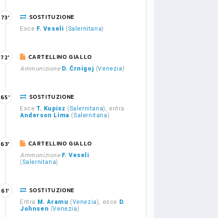
SOSTITUZIONE
73'
Esce
F. Veseli
(
Salernitana
)
CARTELLINO GIALLO
72'
Ammonizione
D. Črnigoj
(
Venezia
)
SOSTITUZIONE
65'
Esce
T. Kupisz
(
Salernitana
), entra
Anderson Lima
(
Salernitana
)
CARTELLINO GIALLO
63'
Ammonizione
F. Veseli
(
Salernitana
)
SOSTITUZIONE
61'
Entra
M. Aramu
(
Venezia
), esce
D.
Johnsen
(
Venezia
)