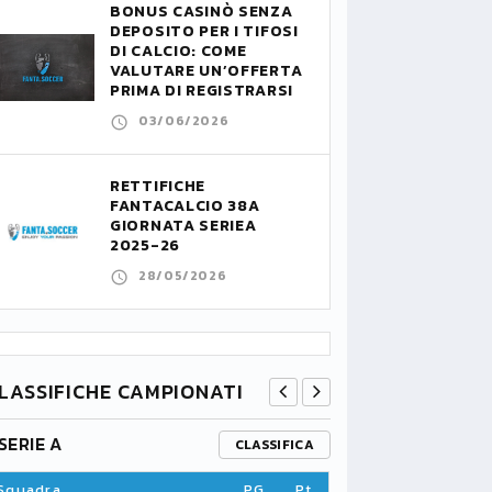
BONUS CASINÒ SENZA
DEPOSITO PER I TIFOSI
DI CALCIO: COME
VALUTARE UN’OFFERTA
PRIMA DI REGISTRARSI
03/06/2026
RETTIFICHE
FANTACALCIO 38A
GIORNATA SERIEA
2025-26
28/05/2026
LASSIFICHE CAMPIONATI
SERIE A
PREMIER L
CLASSIFICA
Squadra
PG
Pt
Squadra