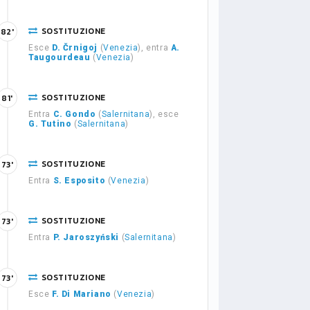
SOSTITUZIONE
82'
Esce
D. Črnigoj
(
Venezia
), entra
A.
Taugourdeau
(
Venezia
)
SOSTITUZIONE
81'
Entra
C. Gondo
(
Salernitana
), esce
G. Tutino
(
Salernitana
)
SOSTITUZIONE
73'
Entra
S. Esposito
(
Venezia
)
SOSTITUZIONE
73'
Entra
P. Jaroszyński
(
Salernitana
)
SOSTITUZIONE
73'
Esce
F. Di Mariano
(
Venezia
)