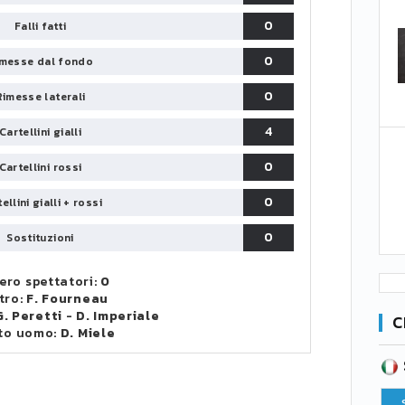
0
Falli fatti
0
messe dal fondo
0
Rimesse laterali
4
Cartellini gialli
0
Cartellini rossi
0
ellini gialli + rossi
0
Sostituzioni
ro spettatori:
0
tro:
F. Fourneau
G. Peretti
-
D. Imperiale
C
to uomo:
D. Miele
SERIE B
CA
CLASSIFICA
Pt
Squadra
PG
Pt