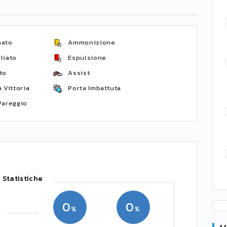
nato
Ammonizione
liato
Espulsione
to
Assist
 Vittoria
Porta Imbattuta
Pareggio
Statistiche
0
0