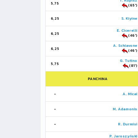
T. Kupisz
5,75
(65')
6,25
S. Kiyine
E. Cicerelli
6,25
(46')
A. Schiavone
6,25
(46')
G. Tutino
5,75
(81')
PANCHINA
-
A. Micai
-
M. Adamonis
-
R. Durmisi
P. Jaroszyński