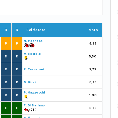
R
R
Calciatore
Voto
N. Mäenpää
P
P
6,25
M. Modolo
D
D
5,50
D
D
P. Ceccaroni
5,75
D
D
G. Ricci
6,25
P. Mazzocchi
D
D
5,00
F. Di Mariano
C
C
6,25
(73')