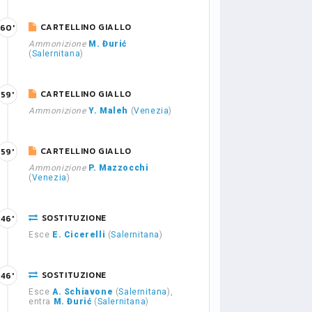
CARTELLINO GIALLO
60'
Ammonizione
M. Đurić
(
Salernitana
)
CARTELLINO GIALLO
59'
Ammonizione
Y. Maleh
(
Venezia
)
CARTELLINO GIALLO
59'
Ammonizione
P. Mazzocchi
(
Venezia
)
SOSTITUZIONE
46'
Esce
E. Cicerelli
(
Salernitana
)
SOSTITUZIONE
46'
Esce
A. Schiavone
(
Salernitana
),
entra
M. Đurić
(
Salernitana
)