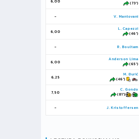
6,00
(73')
-
V. Mantovani
L. Capezzi
6,00
(46')
-
R. Boultam
Anderson Lima
6,00
(65')
M. Đurić
6,25
(46')
C. Gondo
7,50
(81')
-
J. Kristoffersen