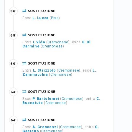
SOSTITUZIONE
86'
Esce
L. Lucca
(
Pisa
)
SOSTITUZIONE
69'
Entra
L Vido
(
Cremonese
), esce
S. Di
Carmine
(
Cremonese
)
SOSTITUZIONE
69'
Entra
L. Strizzolo
(
Cremonese
), esce
L.
Zanimacchia
(
Cremonese
)
SOSTITUZIONE
64'
Esce
P. Bartolomei
(
Cremonese
), entra
C.
Buonaiuto
(
Cremonese
)
SOSTITUZIONE
64'
Esce
A. Crescenzi
(
Cremonese
), entra
G.
Gaetano
(
Cremonese
)