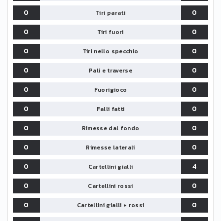
0
0
Tiri parati
0
0
Tiri fuori
0
0
Tiri nello specchio
0
0
Pali e traverse
0
0
Fuorigioco
0
0
Falli fatti
0
0
Rimesse dal fondo
0
0
Rimesse laterali
0
4
Cartellini gialli
0
0
Cartellini rossi
0
0
Cartellini gialli + rossi