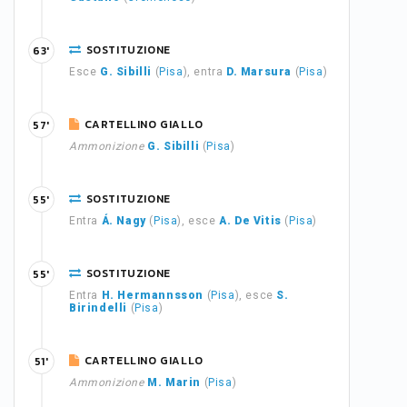
SOSTITUZIONE
63'
Esce
G. Sibilli
(
Pisa
), entra
D. Marsura
(
Pisa
)
CARTELLINO GIALLO
57'
Ammonizione
G. Sibilli
(
Pisa
)
SOSTITUZIONE
55'
Entra
Á. Nagy
(
Pisa
), esce
A. De Vitis
(
Pisa
)
SOSTITUZIONE
55'
Entra
H. Hermannsson
(
Pisa
), esce
S.
Birindelli
(
Pisa
)
CARTELLINO GIALLO
51'
Ammonizione
M. Marin
(
Pisa
)