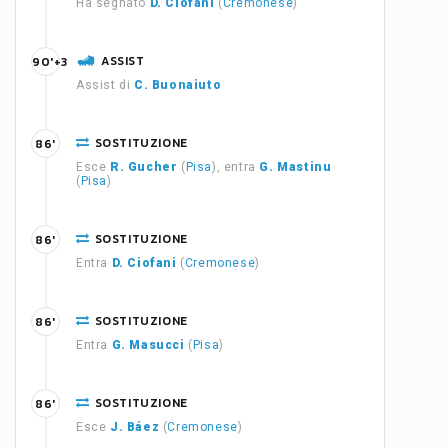
Ha segnato
D. Ciofani
(
Cremonese
)
ASSIST
90'+3
Assist di
C. Buonaiuto
SOSTITUZIONE
86'
Esce
R. Gucher
(
Pisa
), entra
G. Mastinu
(
Pisa
)
SOSTITUZIONE
86'
Entra
D. Ciofani
(
Cremonese
)
SOSTITUZIONE
86'
Entra
G. Masucci
(
Pisa
)
SOSTITUZIONE
86'
Esce
J. Báez
(
Cremonese
)