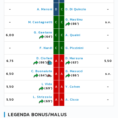
-
A. Meroni
D
C
D. Di Quinzio
-
G. Mastinu
-
M. Castagnetti
C
C
s.v.
(86')
G. Gaetano
6,00
C
C
A. Quaini
-
(64')
-
F. Nardi
C
C
G. Piccinini
-
D. Ciofani
D. Marsura
6,75
A
A
5,50
(86')
(63')
C. Buonaiuto
G. Masucci
6,50
A
A
s.v.
(64')
(86')
L Vido
5,50
A
A
Y. Cohen
-
(69')
L. Strizzolo
5,50
A
A
A. Cisco
-
(69')
LEGENDA BONUS/MALUS