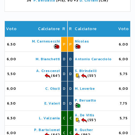
34'
P. Beruatto
(Pis)
, 90'+3
D. Ciofani
(Cre)
Voto
Calciatore
R
R
Calciatore
Voto
M. Carnesecchi
Nícolas
6,50
P
P
6,00
6,00
M. Bianchetti
D
D
Antonio Caracciolo
6,00
A. Crescenzi
S. Birindelli
5,50
D
D
5,75
(64')
(55')
6,00
C. Okoli
D
D
M. Leverbe
6,00
P. Beruatto
6,50
E. Valeri
D
D
7,75
A. De Vitis
6,50
L. Valzania
C
C
5,75
(55')
P. Bartolomei
R. Gucher
6,00
C
C
6,00
(64')
(86')