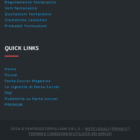
Regolamento fantacalcio
Voti fantacalcio
Quotazioni fantacalcio
Statistiche calciatori
Probabili formazioni
QUICK LINKS
Home
Forum
Fanta.Soccer Magazine
Le vignette di Fanta.Soccer
FAQ
Pubblicità su Fanta.Soccer
PREMIUM
2026
©
FANTASOCCERVILLAGE S.R.L.S.
-
NOTE LEGALI
|
PRIVACY
|
TERMINI E CONDIZIONI DI UTILIZZO DEI SERVIZI