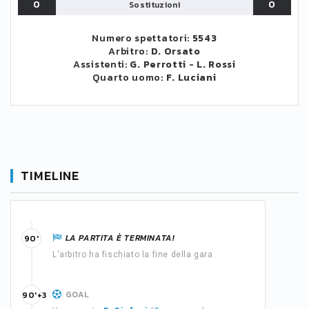
0
0
Sostituzioni
Numero spettatori:
5543
Arbitro:
D. Orsato
Assistenti:
G. Perrotti
-
L. Rossi
Quarto uomo:
F. Luciani
TIMELINE
LA PARTITA È TERMINATA!
90'
L'arbitro ha fischiato la fine della gara.
GOAL
90'+3