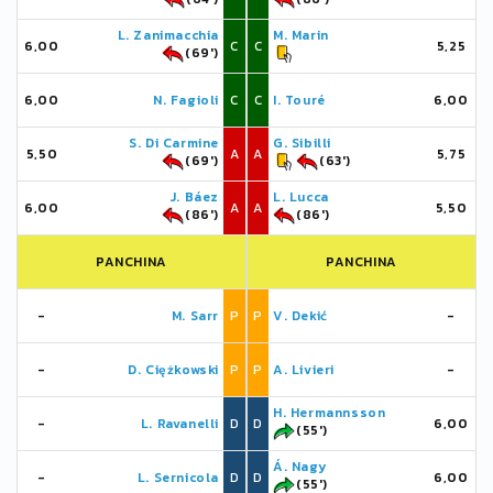
L. Zanimacchia
M. Marin
6,00
C
C
5,25
(69')
6,00
N. Fagioli
C
C
I. Touré
6,00
S. Di Carmine
G. Sibilli
5,50
A
A
5,75
(69')
(63')
J. Báez
L. Lucca
6,00
A
A
5,50
(86')
(86')
PANCHINA
PANCHINA
-
M. Sarr
P
P
V. Dekić
-
-
D. Ciężkowski
P
P
A. Livieri
-
H. Hermannsson
-
L. Ravanelli
D
D
6,00
(55')
Á. Nagy
-
L. Sernicola
D
D
6,00
(55')