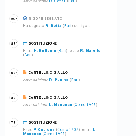
Ammonizione
D. Ceter
(
Bari
)
RIGORE SEGNATO
90'
Ha segnato
R. Botta
(
Bari
) su rigore
SOSTITUZIONE
85'
Entra
N. Bellomo
(
Bari
), esce
R. Maiello
(
Bari
)
CARTELLINO GIALLO
85'
Ammonizione
R. Pucino
(
Bari
)
CARTELLINO GIALLO
82'
Ammonizione
L. Mancuso
(
Como 1907
)
SOSTITUZIONE
75'
Esce
P. Cutrone
(
Como 1907
), entra
L.
Mancuso
(
Como 1907
)