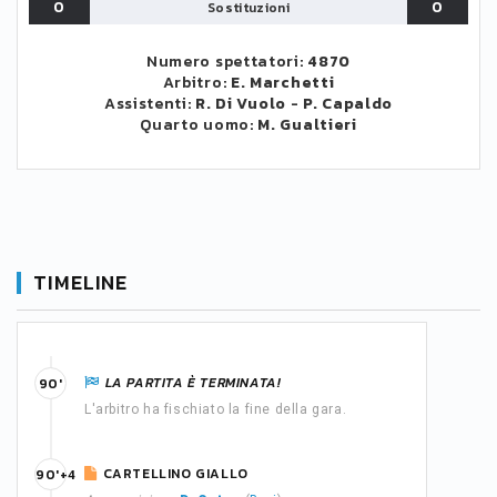
0
0
Sostituzioni
Numero spettatori:
4870
Arbitro:
E. Marchetti
Assistenti:
R. Di Vuolo
-
P. Capaldo
Quarto uomo:
M. Gualtieri
TIMELINE
LA PARTITA È TERMINATA!
90'
L'arbitro ha fischiato la fine della gara.
CARTELLINO GIALLO
90'+4