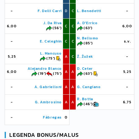
-
F. Delli Carri
D
C
L. Benedetti
-
J. Da Riva
A. D'Errico
6,00
C
C
6,00
(56')
(63')
N. Bellomo
-
E. Celeghin
C
C
s.v.
(85')
L. Mancuso
5,25
A
C
Ž. Žužek
-
(75')
Alejandro Blanco
D. Ceter
6,00
A
A
5,25
(19')
(75')
(63')
-
A. Gabrielloni
A
A
G. Cangiano
-
R. Botta
-
G. Ambrosino
A
A
6,75
(46')
-
Fàbregas
0
LEGENDA BONUS/MALUS