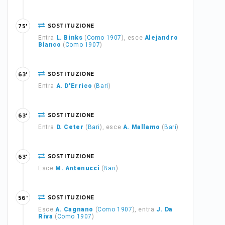
SOSTITUZIONE
75'
Entra
L. Binks
(
Como 1907
), esce
Alejandro
Blanco
(
Como 1907
)
SOSTITUZIONE
63'
Entra
A. D'Errico
(
Bari
)
SOSTITUZIONE
63'
Entra
D. Ceter
(
Bari
), esce
A. Mallamo
(
Bari
)
SOSTITUZIONE
63'
Esce
M. Antenucci
(
Bari
)
SOSTITUZIONE
56'
Esce
A. Cagnano
(
Como 1907
), entra
J. Da
Riva
(
Como 1907
)