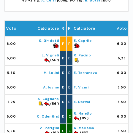
45'+2 rig.
A. Cerri
(Com)
, 90' rig.
R. Botta
(Bar)
Voto
Calciatore
R
R
Calciatore
Voto
S. Ghidotti
E. Caprile
6,00
P
P
6,00
L. Vignali
R. Pucino
6,00
D
D
6,25
(56')
5,50
M. Solini
D
D
E. Terranova
6,00
6,00
A. Iovine
D
D
F. Vicari
5,50
A. Cagnano
5,75
D
D
E. Dorval
5,50
(56')
R. Maiello
6,00
C. Odenthal
D
C
6,00
(85')
V. Parigini
A. Mallamo
5,50
C
C
5,50
(19')
(63')