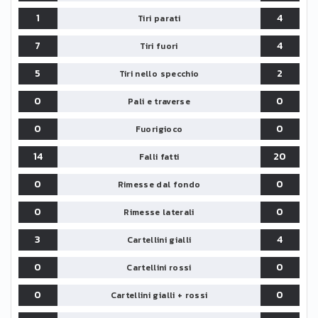
1
4
Tiri parati
7
4
Tiri fuori
5
2
Tiri nello specchio
0
0
Pali e traverse
0
0
Fuorigioco
14
20
Falli fatti
0
0
Rimesse dal fondo
0
0
Rimesse laterali
3
4
Cartellini gialli
0
0
Cartellini rossi
0
0
Cartellini gialli + rossi