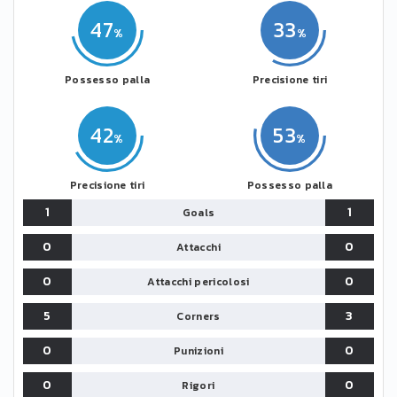
47
33
Possesso palla
Precisione tiri
42
53
Precisione tiri
Possesso palla
1
1
Goals
0
0
Attacchi
0
0
Attacchi pericolosi
5
3
Corners
0
0
Punizioni
0
0
Rigori