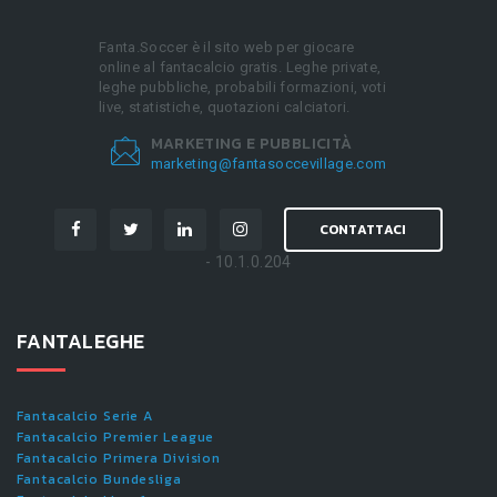
Fanta.Soccer è il sito web per giocare
online al fantacalcio gratis. Leghe private,
leghe pubbliche, probabili formazioni, voti
live, statistiche, quotazioni calciatori.
MARKETING E PUBBLICITÀ
marketing@fantasoccevillage.com
CONTATTACI
- 10.1.0.204
FANTALEGHE
Fantacalcio Serie A
Fantacalcio Premier League
Fantacalcio Primera Division
Fantacalcio Bundesliga