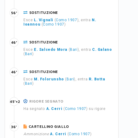
SOSTITUZIONE
56'
Esce
L. Vignali
(
Como 1907
), entra
N.
Ioannou
(
Como 1907
)
SOSTITUZIONE
46'
Esce
E. Salcedo Mora
(
Bari
), entra
C. Galano
(
Bari
)
SOSTITUZIONE
46'
Esce
M. Folorunsho
(
Bari
), entra
R. Botta
(
Bari
)
RIGORE SEGNATO
45'+2
Ha segnato
A. Cerri
(
Como 1907
) su rigore
CARTELLINO GIALLO
36'
Ammonizione
A. Cerri
(
Como 1907
)