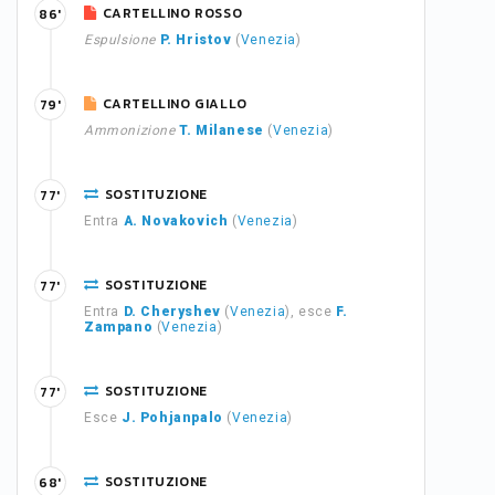
CARTELLINO ROSSO
86'
Espulsione
P. Hristov
(
Venezia
)
CARTELLINO GIALLO
79'
Ammonizione
T. Milanese
(
Venezia
)
SOSTITUZIONE
77'
Entra
A. Novakovich
(
Venezia
)
SOSTITUZIONE
77'
Entra
D. Cheryshev
(
Venezia
), esce
F.
Zampano
(
Venezia
)
SOSTITUZIONE
77'
Esce
J. Pohjanpalo
(
Venezia
)
SOSTITUZIONE
68'