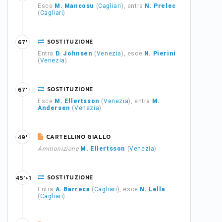
Esce
M. Mancosu
(
Cagliari
), entra
N. Prelec
(
Cagliari
)
SOSTITUZIONE
67'
Entra
D. Johnsen
(
Venezia
), esce
N. Pierini
(
Venezia
)
SOSTITUZIONE
67'
Esce
M. Ellertsson
(
Venezia
), entra
M.
Andersen
(
Venezia
)
CARTELLINO GIALLO
49'
Ammonizione
M. Ellertsson
(
Venezia
)
SOSTITUZIONE
45'+1
Entra
A. Barreca
(
Cagliari
), esce
N. Lella
(
Cagliari
)