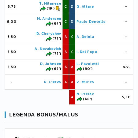
T. Milanese
5,75
C
D
G. Altare
-
(19')
M. Andersen
6,00
C
D
Paulo Dentello
-
(67')
D. Cheryshev
5,50
A
C
A. Deiola
-
(77')
A. Novakovich
5,50
A
C
I. Del Pupo
-
(77')
D. Johnsen
L. Pavoletti
5,50
A
A
s.v.
(67')
(90')
-
R. Ciervo
A
A
V. Millico
-
N. Prelec
A
5,50
(68')
LEGENDA BONUS/MALUS