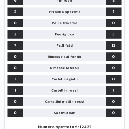
6
8
Tiri fuori
2
1
Tiri nello specchio
0
0
Pali e traverse
2
3
Fuorigioco
7
12
Falli fatti
0
0
Rimesse dal fondo
0
0
Rimesse laterali
3
0
Cartellini gialli
1
1
Cartellini rossi
0
0
Cartellini gialli + rossi
0
0
Sostituzioni
Numero spettatori:
12421