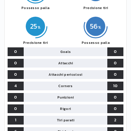
Possesso palla
Precisione tiri
25
56
Precisione tiri
Possesso palla
0
0
Goals
0
0
Attacchi
0
0
Attacchi pericolosi
4
10
Corners
0
0
Punizioni
0
0
Rigori
1
2
Tiri parati