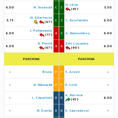
N. Lella
6,00
M. Svoboda
C
C
5,50
(45')
M. Ellertsson
5,75
C
C
C. Kourfalidis
6,00
(67')
J. Pohjanpalo
6,00
A
C
A. Makoumbou
6,00
(77')
N. Pierini
Zito Luvumbo
6,00
A
A
6,00
(67')
(90')
PANCHINA
PANCHINA
-
Bruno
P
P
S. Aresti
-
-
N. Mäenpää
P
P
E. Lolić
-
A. Barreca
-
L. Ceppitelli
D
D
6,00
(45')
-
M. Šverko
D
D
E. Capradossi
-