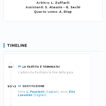
Arbitro:
L. Zufferli
Assistenti:
S. Alassio
-
G. Sechi
Quarto uomo:
A. Diop
TIMELINE
LA PARTITA È TERMINATA!
90'
L'arbitro ha fischiato la fine della gara.
SOSTITUZIONE
90'+3
Entra
L. Pavoletti
(
Cagliari
), esce
Zito
Luvumbo
(
Cagliari
)