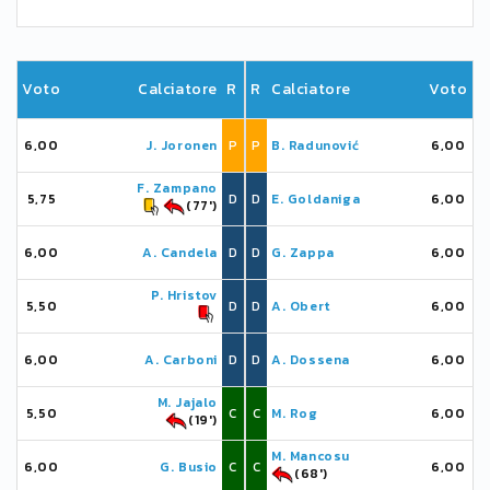
Voto
Calciatore
R
R
Calciatore
Voto
6,00
J. Joronen
P
P
B. Radunović
6,00
F. Zampano
5,75
D
D
E. Goldaniga
6,00
(77')
6,00
A. Candela
D
D
G. Zappa
6,00
P. Hristov
5,50
D
D
A. Obert
6,00
6,00
A. Carboni
D
D
A. Dossena
6,00
M. Jajalo
5,50
C
C
M. Rog
6,00
(19')
M. Mancosu
6,00
G. Busio
C
C
6,00
(68')