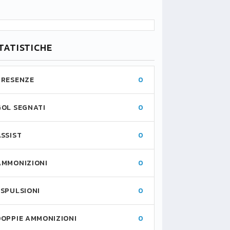
TATISTICHE
PRESENZE
0
GOL SEGNATI
0
ASSIST
0
AMMONIZIONI
0
ESPULSIONI
0
DOPPIE AMMONIZIONI
0