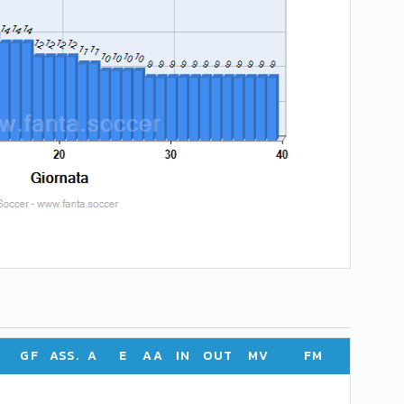
GF
ASS.
A
E
AA
IN
OUT
MV
FM