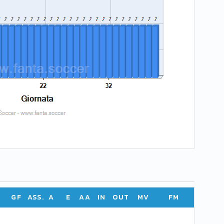
GF
ASS.
A
E
AA
IN
OUT
MV
FM