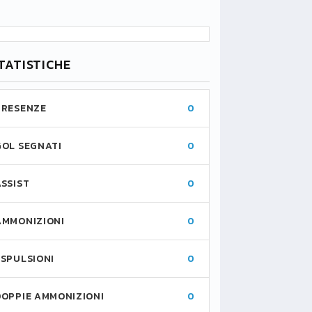
TATISTICHE
PRESENZE
0
GOL SEGNATI
0
ASSIST
0
AMMONIZIONI
0
ESPULSIONI
0
DOPPIE AMMONIZIONI
0