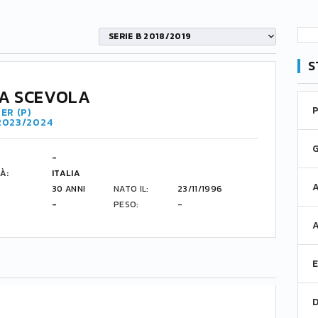
SERIE B 2018/2019
S
A SCEVOLA
ER (P)
 2023/2024
-
À:
ITALIA
30 ANNI
NATO IL:
23/11/1996
-
PESO:
-