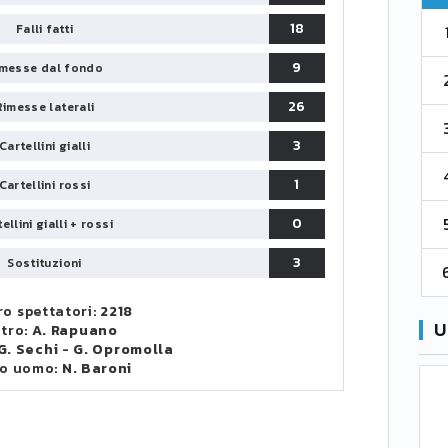
18
1
Falli fatti
Parma
76
38
76
9
messe dal fondo
2
Como 1907
67
38
73
26
Rimesse laterali
3
Venezia
61
38
70
3
Cartellini gialli
4
Cremonese
59
38
67
1
Cartellini rossi
5
0
Catanzaro
55
38
60
ellini gialli + rossi
3
Sostituzioni
6
Palermo
53
38
56
o spettatori:
2218
U
itro:
A. Rapuano
G. Sechi
-
G. Opromolla
o uomo:
N. Baroni