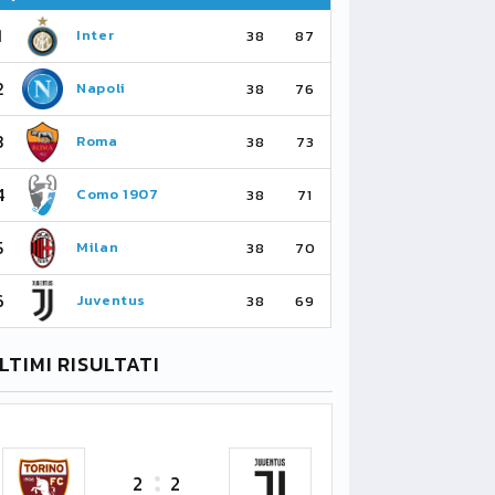
1
1
Inter
Ar
38
87
2
2
Napoli
Ma
38
76
3
3
Roma
Ma
38
73
4
4
Como 1907
As
38
71
5
5
Milan
Li
38
70
6
6
Juventus
Bo
38
69
LTIMI RISULTATI
2
2