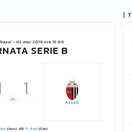
T
bassi -
02 mar 2019 ore 15:00
RNATA SERIE B
1
1
VS
Ascoli
mbo
(Asc)
, 48'
F. Poli
(Car)