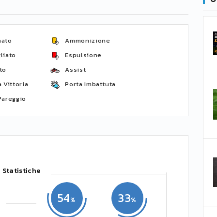
nato
Ammonizione
liato
Espulsione
to
Assist
 Vittoria
Porta Imbattuta
Pareggio
Statistiche
54
33