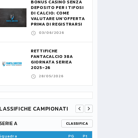
BONUS CASINÒ SENZA
DEPOSITO PER I TIFOSI
DI CALCIO: COME
VALUTARE UN’OFFERTA
PRIMA DI REGISTRARSI
03/06/2026
RETTIFICHE
FANTACALCIO 38A
GIORNATA SERIEA
2025-26
28/05/2026
LASSIFICHE CAMPIONATI
SERIE A
PREMIER L
CLASSIFICA
Squadra
PG
Pt
Squadra