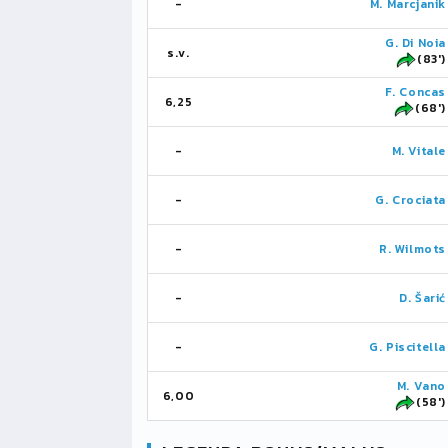
-
M. Marcjanik
G. Di Noia
s.v.
(83')
F. Concas
6,25
(68')
-
M. Vitale
-
G. Crociata
-
R. Wilmots
-
D. Šarić
-
G. Piscitella
M. Vano
6,00
(58')