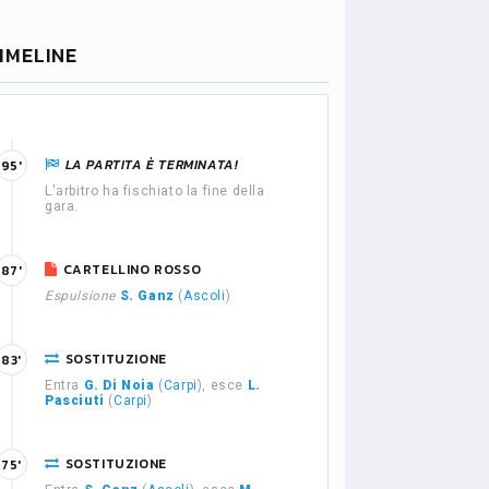
IMELINE
LA PARTITA È TERMINATA!
95'
L'arbitro ha fischiato la fine della
gara.
CARTELLINO ROSSO
87'
Espulsione
S. Ganz
(
Ascoli
)
SOSTITUZIONE
83'
Entra
G. Di Noia
(
Carpi
), esce
L.
Pasciuti
(
Carpi
)
SOSTITUZIONE
75'