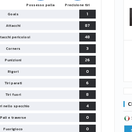
Possesso palla
Precisione tiri
1
Goals
87
Attacchi
48
tacchi pericolosi
3
Corners
26
Punizioni
0
Rigori
6
Tiri parati
8
Tiri fuori
C
4
iri nello specchio
SERIE B
0
Pali e traverse
CA
CLASSIFICA
0
Fuorigioco
Pt
Squadra
PG
Pt