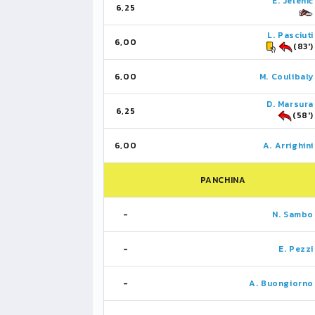
E. Jelenič
6,25
L. Pasciuti
6,00
(83')
6,00
M. Coulibaly
D. Marsura
6,25
(58')
6,00
A. Arrighini
PANCHINA
-
N. Sambo
-
E. Pezzi
-
A. Buongiorno