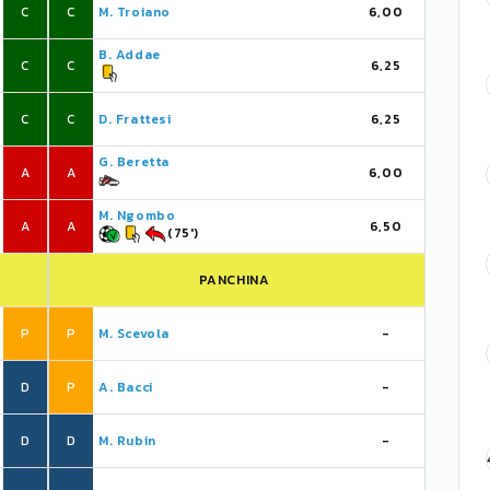
C
C
M. Troiano
6,00
B. Addae
C
C
6,25
C
C
D. Frattesi
6,25
G. Beretta
A
A
6,00
M. Ngombo
A
A
6,50
(75')
PANCHINA
P
P
M. Scevola
-
D
P
A. Bacci
-
D
D
M. Rubin
-