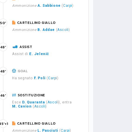
Ammonizione
A. Sabbione
(
Carpi
)
CARTELLINO GIALLO
50'
Ammonizione
B. Addae
(
Ascoli
)
ASSIST
48'
Assist di
E. Jelenič
GOAL
48'
Ha segnato
F. Poli
(
Carpi
)
SOSTITUZIONE
46'
Esce
D. Quaranta
(
Ascoli
), entra
M. Cavion
(
Ascoli
)
CARTELLINO GIALLO
45'+1
Ammonizione
L. Pasciuti
(
Carpi
)