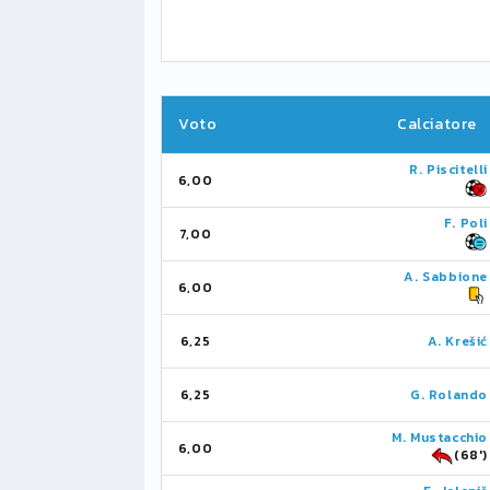
Voto
Calciatore
R. Piscitelli
6,00
F. Poli
7,00
A. Sabbione
6,00
6,25
A. Krešić
6,25
G. Rolando
M. Mustacchio
6,00
(68')