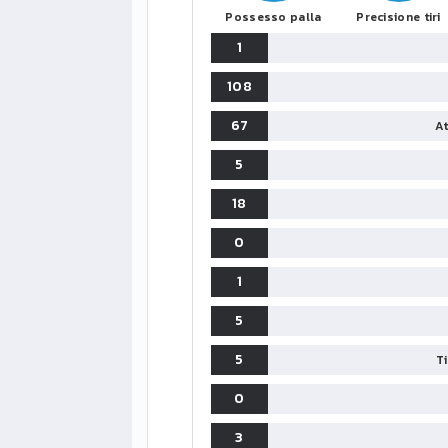
Possesso palla
Precisione tiri
1
108
67
At
5
18
0
1
5
5
T
LIGUE1
0
CLASSIFICA
CLASSIFI
3
PG
Pt
Squadra
PG