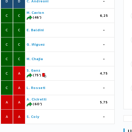
D
D
C. Andreoni
-
M. Cavion
C
C
6,25
(46')
C
C
E. Baldini
-
C
C
G. Iñíguez
-
C
C
M. Chajia
-
S. Ganz
C
A
4,75
(75')
C
A
L. Rosseti
-
A. Ciciretti
A
A
5,75
(60')
A
A
S. Coly
-
U