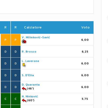
R
R
Calciatore
Voto
V. Milinković-Savić
P
P
6,00
D
D
R. Brosco
6,25
L. Laverone
D
D
6,00
D
D
S. D'Elia
6,00
D. Quaranta
D
D
6,00
(46')
N. Ninković
C
C
5,75
(60')