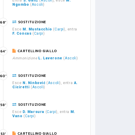
Entra
S. Ganz
(
Ascoli
), esce
M.
Ngombo
(
Ascoli
)
SOSTITUZIONE
68'
Esce
M. Mustacchio
(
Carpi
), entra
F. Concas
(
Carpi
)
CARTELLINO GIALLO
64'
Ammonizione
L. Laverone
(
Ascoli
)
SOSTITUZIONE
60'
Esce
N. Ninković
(
Ascoli
), entra
A.
Ciciretti
(
Ascoli
)
SOSTITUZIONE
58'
Esce
D. Marsura
(
Carpi
), entra
M.
Vano
(
Carpi
)
CARTELLINO GIALLO
53'