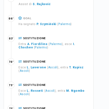
Assist di
S. Rajković
GOAL
86'
Ha segnato
P. Szymiński
(
Palermo
)
SOSTITUZIONE
83'
Entra
A. Fiordilino
(
Palermo
), esce
I.
Chochev
(
Palermo
)
SOSTITUZIONE
78'
Esce
L. Laverone
(
Ascoli
), entra
T. Kupisz
(
Ascoli
)
SOSTITUZIONE
75'
Esce
L. Rosseti
(
Ascoli
), entra
M. Ngombo
(
Ascoli
)
SOSTITUZIONE
73'