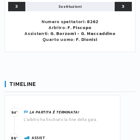
3
3
Sostituzioni
Numero spettatori:
8262
Arbitro:
F. Piscopo
Assistenti:
G. Borzomì
-
G. Maccaddino
Quarto uomo:
F. Dionisi
TIMELINE
LA PARTITA È TERMINATA!
94'
L'arbitro ha fischiato la fine della gara.
ASSIST
86'