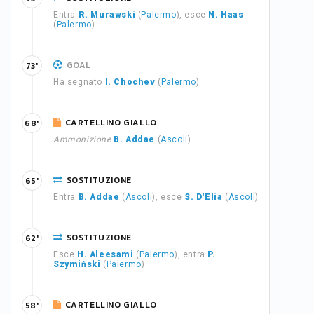
Entra
R. Murawski
(
Palermo
), esce
N. Haas
(
Palermo
)
GOAL
73'
Ha segnato
I. Chochev
(
Palermo
)
CARTELLINO GIALLO
68'
Ammonizione
B. Addae
(
Ascoli
)
SOSTITUZIONE
65'
Entra
B. Addae
(
Ascoli
), esce
S. D'Elia
(
Ascoli
)
SOSTITUZIONE
62'
Esce
H. Aleesami
(
Palermo
), entra
P.
Szymiński
(
Palermo
)
CARTELLINO GIALLO
58'