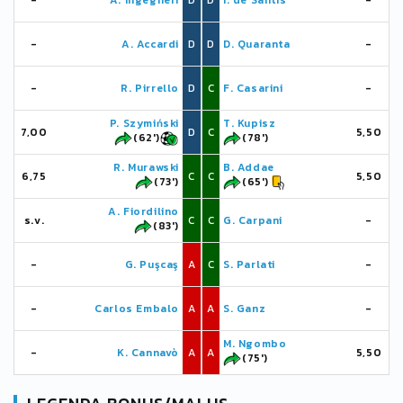
-
A. Ingegneri
D
D
I. de Santis
-
-
A. Accardi
D
D
D. Quaranta
-
-
R. Pirrello
D
C
F. Casarini
-
P. Szymiński
T. Kupisz
7,00
D
C
5,50
(62')
(78')
R. Murawski
B. Addae
6,75
C
C
5,50
(73')
(65')
A. Fiordilino
s.v.
C
C
G. Carpani
-
(83')
-
G. Puşcaş
A
C
S. Parlati
-
-
Carlos Embalo
A
A
S. Ganz
-
M. Ngombo
-
K. Cannavò
A
A
5,50
(75')