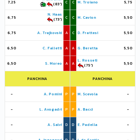
7,25
C
C
M. Troiano
5,75
(83')
N. Haas
6,75
C
C
M. Cavion
5,50
(73')
6,75
A. Trajkovski
A
C
D. Frattesi
5,50
6,50
C. Falletti
A
A
G. Beretta
5,50
L. Rosseti
6,50
S. Moreo
A
A
5,50
(75')
PANCHINA
PANCHINA
-
A. Pomini
P
P
M. Scevola
-
-
L. Avogadri
P
P
A. Bacci
-
-
A. Salvi
D
D
E. Padella
-