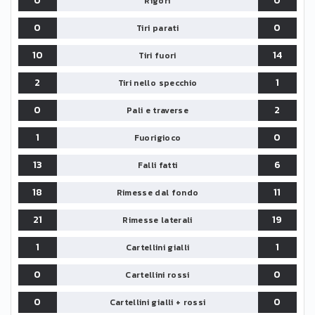
0
0
Rigori
0
0
Tiri parati
10
14
Tiri fuori
2
1
Tiri nello specchio
0
2
Pali e traverse
1
0
Fuorigioco
13
6
Falli fatti
18
11
Rimesse dal fondo
21
19
Rimesse laterali
1
1
Cartellini gialli
0
0
Cartellini rossi
0
0
Cartellini gialli + rossi