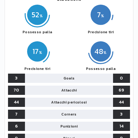
52
7
Possesso palla
Precisione tiri
17
48
Precisione tiri
Possesso palla
3
0
Goals
70
69
Attacchi
44
44
Attacchi pericolosi
7
3
Corners
6
14
Punizioni