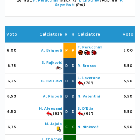
26' aut.
F. Perucchini
(Asc)
, 73'
I. Chochev
(Pal)
, 86'
P.
Szymiński
(Pal)
Voto
Calciatore
R
R
Calciatore
Voto
F. Perucchini
6,00
A. Brignoli
P
P
5,00
S. Rajković
6,75
D
D
R. Brosco
5,50
L. Laverone
6,25
G. Bellusci
D
D
5,50
(78')
6,50
A. Rispoli
D
D
N. Valentini
5,50
H. Aleesami
S. D'Elia
6,50
D
D
5,50
(62')
(65')
M. Jajalo
6,75
C
C
N. Ninković
5,50
I. Chochev