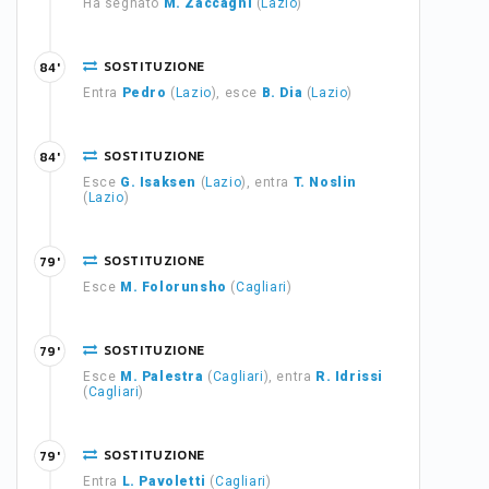
Ha segnato
M. Zaccagni
(
Lazio
)
SOSTITUZIONE
84'
Entra
Pedro
(
Lazio
), esce
B. Dia
(
Lazio
)
SOSTITUZIONE
84'
Esce
G. Isaksen
(
Lazio
), entra
T. Noslin
(
Lazio
)
SOSTITUZIONE
79'
Esce
M. Folorunsho
(
Cagliari
)
SOSTITUZIONE
79'
Esce
M. Palestra
(
Cagliari
), entra
R. Idrissi
(
Cagliari
)
SOSTITUZIONE
79'
Entra
L. Pavoletti
(
Cagliari
)