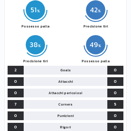
51
42
Possesso palla
Precisione tiri
38
49
Precisione tiri
Possesso palla
2
0
Goals
0
0
Attacchi
0
0
Attacchi pericolosi
7
5
Corners
0
0
Punizioni
0
0
Rigori