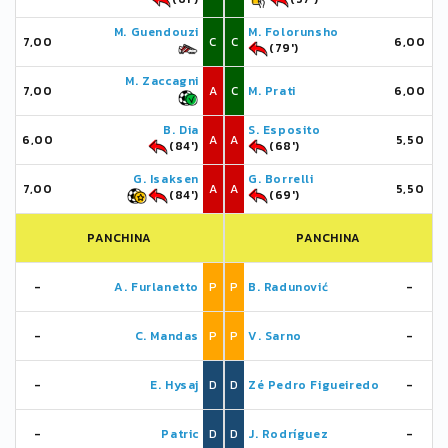
M. Guendouzi
M. Folorunsho
7,00
C
C
6,00
(79')
M. Zaccagni
7,00
A
C
M. Prati
6,00
B. Dia
S. Esposito
6,00
A
A
5,50
(84')
(68')
G. Isaksen
G. Borrelli
7,00
A
A
5,50
(84')
(69')
PANCHINA
PANCHINA
-
A. Furlanetto
P
P
B. Radunović
-
-
C. Mandas
P
P
V. Sarno
-
-
E. Hysaj
D
D
Zé Pedro Figueiredo
-
-
Patric
D
D
J. Rodríguez
-