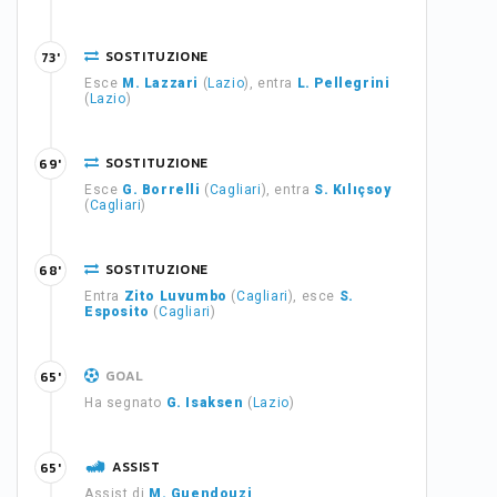
SOSTITUZIONE
73'
Esce
M. Lazzari
(
Lazio
), entra
L. Pellegrini
(
Lazio
)
SOSTITUZIONE
69'
Esce
G. Borrelli
(
Cagliari
), entra
S. Kılıçsoy
(
Cagliari
)
SOSTITUZIONE
68'
Entra
Zito Luvumbo
(
Cagliari
), esce
S.
Esposito
(
Cagliari
)
GOAL
65'
Ha segnato
G. Isaksen
(
Lazio
)
ASSIST
65'
Assist di
M. Guendouzi