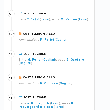
SOSTITUZIONE
61'
Esce
T. Bašić
(
Lazio
), entra
M. Vecino
(
Lazio
)
CARTELLINO GIALLO
59'
Ammonizione
M. Felici
(
Cagliari
)
SOSTITUZIONE
57'
Entra
M. Felici
(
Cagliari
), esce
G. Gaetano
(
Cagliari
)
CARTELLINO GIALLO
46'
Ammonizione
G. Gaetano
(
Cagliari
)
SOSTITUZIONE
46'
Esce
A. Romagnoli
(
Lazio
), entra
O.
Provstgaard Nielsen
(
Lazio
)