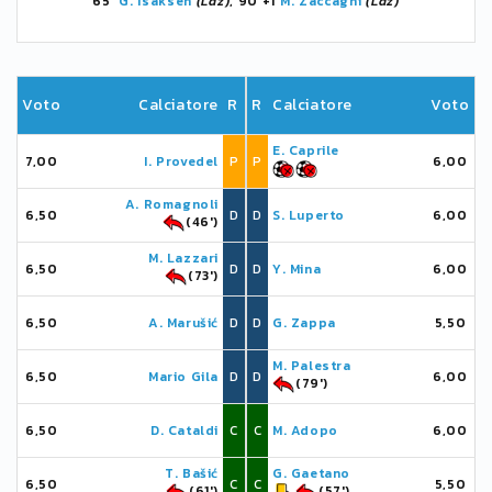
65'
G. Isaksen
(Laz)
, 90'+1
M. Zaccagni
(Laz)
Voto
Calciatore
R
R
Calciatore
Voto
E. Caprile
7,00
I. Provedel
P
P
6,00
A. Romagnoli
6,50
D
D
S. Luperto
6,00
(46')
M. Lazzari
6,50
D
D
Y. Mina
6,00
(73')
6,50
A. Marušić
D
D
G. Zappa
5,50
M. Palestra
6,50
Mario Gila
D
D
6,00
(79')
6,50
D. Cataldi
C
C
M. Adopo
6,00
T. Bašić
G. Gaetano
6,50
C
C
5,50
(61')
(57')