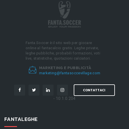
Fanta.Soccer è il sito web per giocare
online al fantacalcio gratis. Leghe private,
leghe pubbliche, probabili formazioni, voti
live, statistiche, quotazioni calciatori.
MARKETING E PUBBLICITÀ
marketing@fantasoccevillage.com
CONTATTACI
- 10.1.0.204
FANTALEGHE