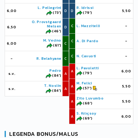
L. Pellegrini
R. Idrissi
6,00
D
D
5,50
(73')
(79')
O. Provstgaard
C
L. Mazzitelli
-
Nielsen
6,50
D
(46')
M. Vecino
C
A. Di Pardo
-
6,00
C
(61')
C
N. Cavuoti
-
-
R. Belahyane
C
L. Pavoletti
Pedro
A
6,00
(79')
s.v.
A
(84')
M. Felici
T. Noslin
A
5,50
(57')
s.v.
A
(84')
Zito Luvumbo
A
5,50
(68')
S. Kılıçsoy
A
6,00
(69')
LEGENDA BONUS/MALUS