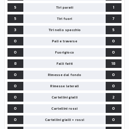
5
1
Tiri parati
5
7
Tiri fuori
3
5
Tiri nello specchio
0
0
Pali e traverse
0
0
Fuorigioco
8
18
Falli fatti
0
0
Rimesse dal fondo
0
0
Rimesse laterali
0
2
Cartellini gialli
0
0
Cartellini rossi
0
0
Cartellini gialli + rossi