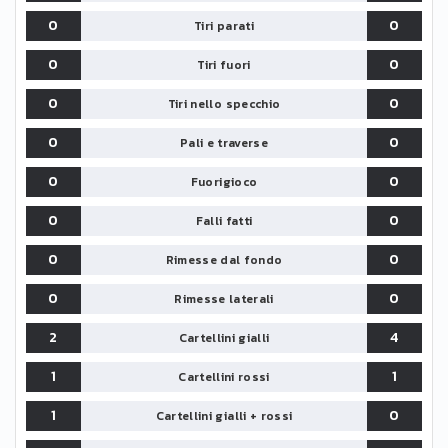
0
0
Tiri parati
0
0
Tiri fuori
0
0
Tiri nello specchio
0
0
Pali e traverse
0
0
Fuorigioco
0
0
Falli fatti
0
0
Rimesse dal fondo
0
0
Rimesse laterali
2
4
Cartellini gialli
1
1
Cartellini rossi
1
0
Cartellini gialli + rossi