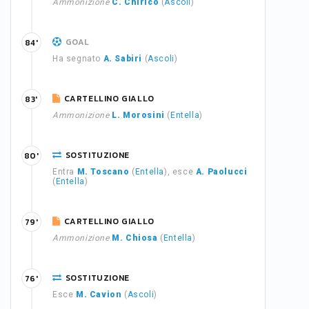
Ammonizione
C. Chiricò
(
Ascoli
)
GOAL
84'
Ha segnato
A. Sabiri
(
Ascoli
)
CARTELLINO GIALLO
83'
Ammonizione
L. Morosini
(
Entella
)
SOSTITUZIONE
80'
Entra
M. Toscano
(
Entella
), esce
A. Paolucci
(
Entella
)
CARTELLINO GIALLO
79'
Ammonizione
M. Chiosa
(
Entella
)
SOSTITUZIONE
76'
Esce
M. Cavion
(
Ascoli
)