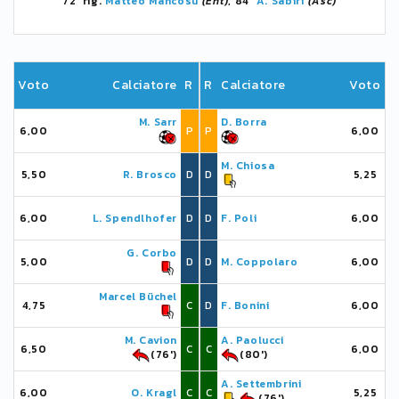
72' rig.
Matteo Mancosu
(Ent)
, 84'
A. Sabiri
(Asc)
Voto
Calciatore
R
R
Calciatore
Voto
M. Sarr
D. Borra
6,00
P
P
6,00
M. Chiosa
5,50
R. Brosco
D
D
5,25
6,00
L. Spendlhofer
D
D
F. Poli
6,00
G. Corbo
5,00
D
D
M. Coppolaro
6,00
Marcel Büchel
4,75
C
D
F. Bonini
6,00
M. Cavion
A. Paolucci
6,50
C
C
6,00
(76')
(80')
A. Settembrini
6,00
O. Kragl
C
C
5,25
(76')