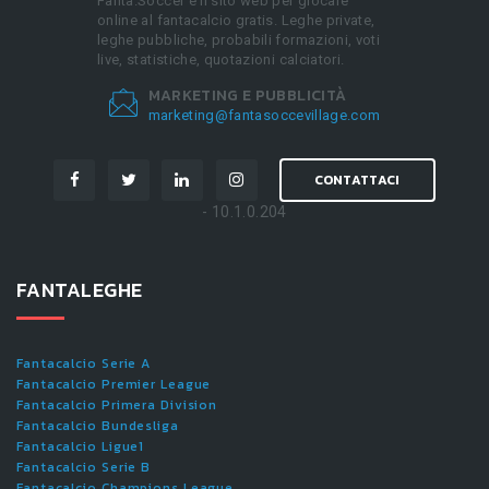
Fanta.Soccer è il sito web per giocare
online al fantacalcio gratis. Leghe private,
leghe pubbliche, probabili formazioni, voti
live, statistiche, quotazioni calciatori.
MARKETING E PUBBLICITÀ
marketing@fantasoccevillage.com
CONTATTACI
- 10.1.0.204
FANTALEGHE
Fantacalcio Serie A
Fantacalcio Premier League
Fantacalcio Primera Division
Fantacalcio Bundesliga
Fantacalcio Ligue1
Fantacalcio Serie B
Fantacalcio Champions League