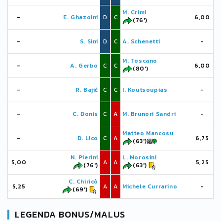
M. Crimi
-
E. Ghazoini
D
C
6,00
(76')
-
S. Sini
D
C
A. Schenetti
-
M. Toscano
-
A. Gerbo
C
C
6,00
(80')
-
R. Bajić
C
C
I. Koutsoupias
-
-
C. Donis
C
A
M. Brunori Sandri
-
Matteo Mancosu
-
D. Lico
C
A
6,75
(63')
N. Pierini
L. Morosini
5,00
A
A
5,25
(76')
(63')
C. Chiricò
5,25
A
A
Michele Currarino
-
(69')
LEGENDA BONUS/MALUS