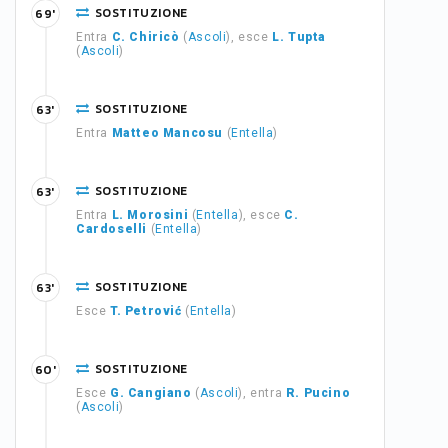
SOSTITUZIONE
69'
Entra
C. Chiricò
(
Ascoli
), esce
L. Tupta
(
Ascoli
)
SOSTITUZIONE
63'
Entra
Matteo Mancosu
(
Entella
)
SOSTITUZIONE
63'
Entra
L. Morosini
(
Entella
), esce
C.
Cardoselli
(
Entella
)
SOSTITUZIONE
63'
Esce
T. Petrović
(
Entella
)
SOSTITUZIONE
60'
Esce
G. Cangiano
(
Ascoli
), entra
R. Pucino
(
Ascoli
)