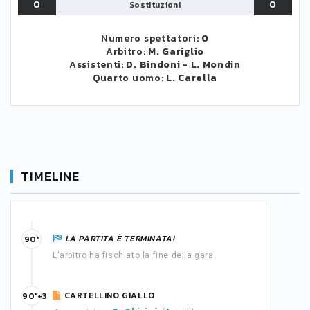
0
0
Sostituzioni
Numero spettatori:
0
Arbitro:
M. Gariglio
Assistenti:
D. Bindoni
-
L. Mondin
Quarto uomo:
L. Carella
TIMELINE
LA PARTITA È TERMINATA!
90'
L'arbitro ha fischiato la fine della gara.
CARTELLINO GIALLO
90'+3