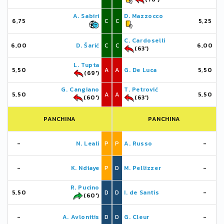
A. Sabiri
D. Mazzocco
6,75
C
C
5,25
C. Cardoselli
6,00
D. Šarić
C
C
6,00
(63')
L. Tupta
5,50
A
A
G. De Luca
5,50
(69')
G. Cangiano
T. Petrović
5,50
A
A
5,50
(60')
(63')
PANCHINA
PANCHINA
-
N. Leali
P
P
A. Russo
-
-
K. Ndiaye
P
D
M. Pellizzer
-
R. Pucino
5,50
D
D
I. de Santis
-
(60')
-
A. Avlonitis
D
D
G. Cleur
-