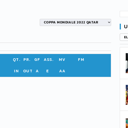
COPPA MONDIALE 2022 QATAR
U
E
QT.
PR.
GF
ASS.
MV
FM
IN
OUT
A
E
AA