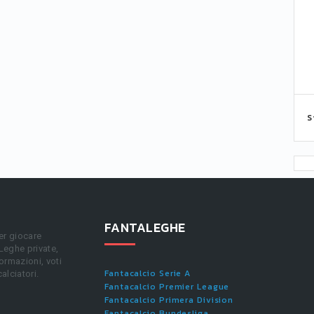
S
FANTALEGHE
er giocare
 Leghe private,
ormazioni, voti
Fantacalcio Serie A
calciatori.
Fantacalcio Premier League
Fantacalcio Primera Division
Fantacalcio Bundesliga