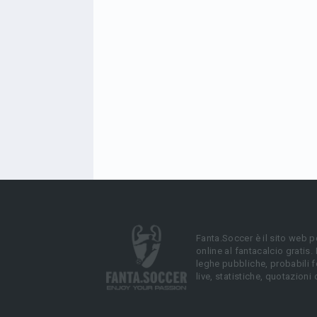
Fanta.Soccer è il sito web p
online al fantacalcio gratis.
leghe pubbliche, probabili f
live, statistiche, quotazioni 