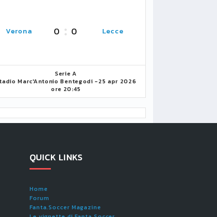
0
0
Verona
Lecce
Serie A
tadio Marc'Antonio Bentegodi -
25 apr 2026
ore 20:45
QUICK LINKS
Home
Forum
Fanta.Soccer Magazine
Le vignette di Fanta.Soccer