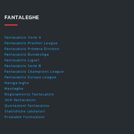
FANTALEGHE
Fantacalcio Serie A
Fantacalcio Premier League
Fantacalcio Primera Division
Fantacalcio Bundesliga
Fantacalcio Ligue1
Fantacalcio Serie B
Fantacalcio Champions League
Fantacalcio Europa League
Naviga leghe
Maxileghe
Regolamento fantacalcio
Voti fantacalcio
Quotazioni fantacalcio
Statistiche calciatori
Probabili formazioni