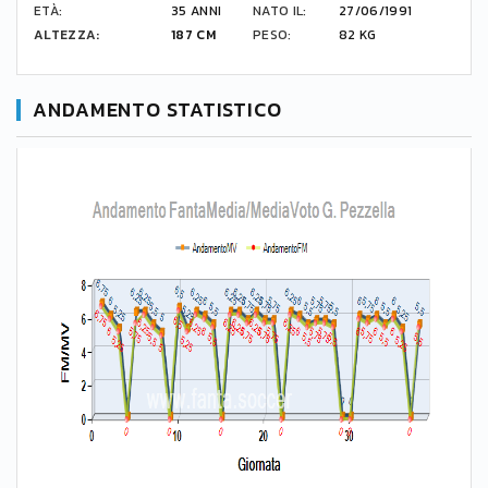
ETÀ:
35 ANNI
NATO IL:
27/06/1991
ALTEZZA:
187 CM
PESO:
82 KG
ANDAMENTO STATISTICO