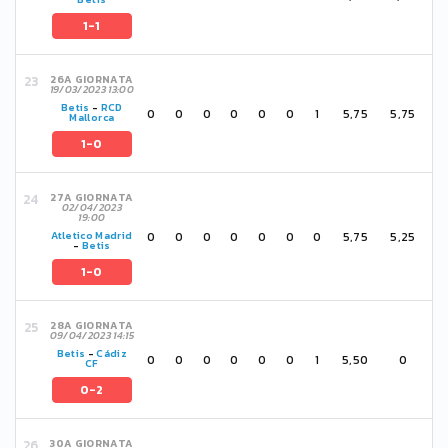
1-1
26A GIORNATA
19/03/2023 13:00
Betis
-
RCD
0
0
0
0
0
0
1
5,75
5,75
Mallorca
1-0
27A GIORNATA
02/04/2023
19:00
0
0
0
0
0
0
0
5,75
5,25
Atletico Madrid
-
Betis
1-0
28A GIORNATA
09/04/2023 14:15
Betis
-
Cádiz
0
0
0
0
0
0
1
5,50
0
CF
0-2
30A GIORNATA