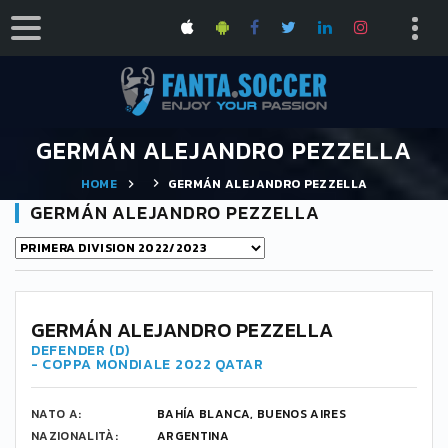
GERMÁN ALEJANDRO PEZZELLA
HOME
GERMÁN ALEJANDRO PEZZELLA
GERMÁN ALEJANDRO PEZZELLA
6
GERMÁN ALEJANDRO PEZZELLA
DEFENDER (D)
- COPPA MONDIALE 2022 QATAR
NATO A:
BAHÍA BLANCA, BUENOS AIRES
NAZIONALITÀ:
ARGENTINA