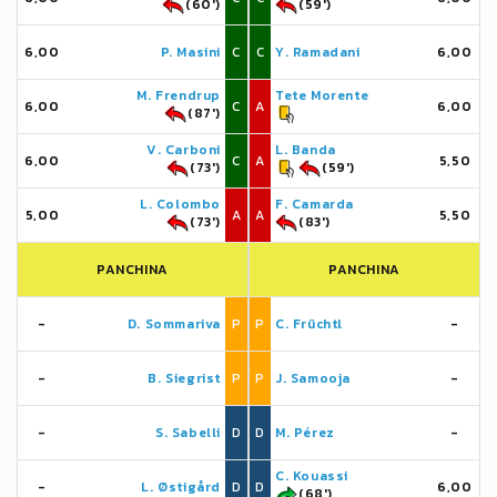
(60')
(59')
6,00
P. Masini
C
C
Y. Ramadani
6,00
M. Frendrup
Tete Morente
6,00
C
A
6,00
(87')
V. Carboni
L. Banda
6,00
C
A
5,50
(73')
(59')
L. Colombo
F. Camarda
5,00
A
A
5,50
(73')
(83')
PANCHINA
PANCHINA
-
D. Sommariva
P
P
C. Früchtl
-
-
B. Siegrist
P
P
J. Samooja
-
-
S. Sabelli
D
D
M. Pérez
-
C. Kouassi
-
L. Østigård
D
D
6,00
(68')