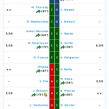
M. Thorsby
s.v.
C
D
C. Ndaba
-
(87')
-
R. Malinovskyi
C
D
J. Siebert
-
Junior Messias
5,50
C
C
Y. Maleh
-
(60')
M. Ellertsson
R. Sottil
5,50
C
C
6,00
(73')
(59')
-
H. Cuenca
C
C
Þ. Helgason
-
Vitinha
s.v.
A
C
H. Rafia
-
(87')
M. Kaba
-
S. Fini
A
C
5,50
(59')
J. Ekhator
B. Pierret
5,50
A
C
s.v.
(73')
(83')
-
L. Venturino
A
C
O. Gorter
-