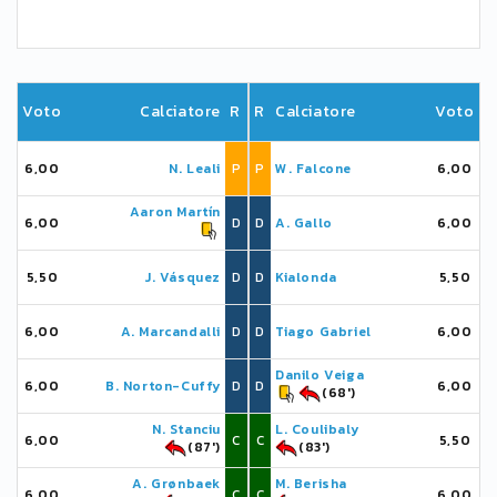
Voto
Calciatore
R
R
Calciatore
Voto
6,00
N. Leali
P
P
W. Falcone
6,00
Aaron Martín
6,00
D
D
A. Gallo
6,00
5,50
J. Vásquez
D
D
Kialonda
5,50
6,00
A. Marcandalli
D
D
Tiago Gabriel
6,00
Danilo Veiga
6,00
B. Norton-Cuffy
D
D
6,00
(68')
N. Stanciu
L. Coulibaly
6,00
C
C
5,50
(87')
(83')
A. Grønbaek
M. Berisha
6,00
C
C
6,00