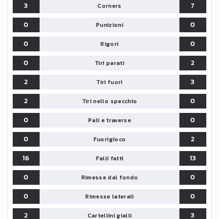
3
7
Corners
0
0
Punizioni
0
0
Rigori
0
2
Tiri parati
2
3
Tiri fuori
2
0
Tiri nello specchio
0
0
Pali e traverse
0
2
Fuorigioco
16
13
Falli fatti
0
0
Rimesse dal fondo
0
0
Rimesse laterali
2
3
Cartellini gialli