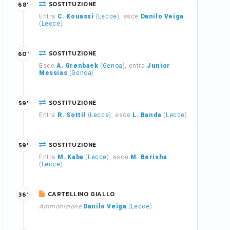
SOSTITUZIONE
68'
Entra
C. Kouassi
(
Lecce
), esce
Danilo Veiga
(
Lecce
)
SOSTITUZIONE
60'
Esce
A. Grønbaek
(
Genoa
), entra
Junior
Messias
(
Genoa
)
SOSTITUZIONE
59'
Entra
R. Sottil
(
Lecce
), esce
L. Banda
(
Lecce
)
SOSTITUZIONE
59'
Entra
M. Kaba
(
Lecce
), esce
M. Berisha
(
Lecce
)
CARTELLINO GIALLO
36'
Ammonizione
Danilo Veiga
(
Lecce
)