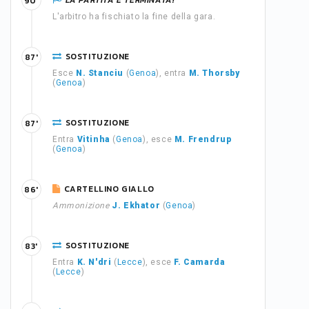
LA PARTITA È TERMINATA!
90'
L'arbitro ha fischiato la fine della gara.
SOSTITUZIONE
87'
Esce
N. Stanciu
(
Genoa
), entra
M. Thorsby
(
Genoa
)
SOSTITUZIONE
87'
Entra
Vitinha
(
Genoa
), esce
M. Frendrup
(
Genoa
)
CARTELLINO GIALLO
86'
Ammonizione
J. Ekhator
(
Genoa
)
SOSTITUZIONE
83'
Entra
K. N'dri
(
Lecce
), esce
F. Camarda
(
Lecce
)