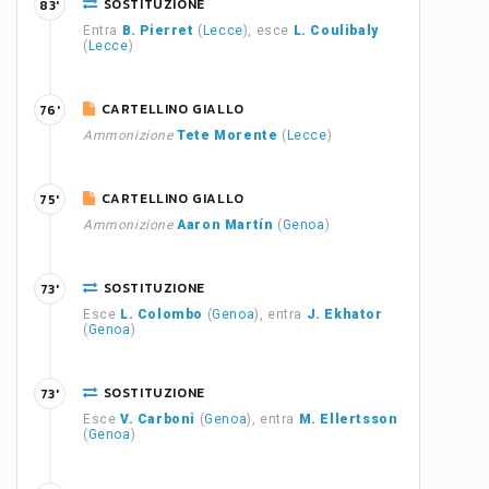
SOSTITUZIONE
83'
Entra
B. Pierret
(
Lecce
), esce
L. Coulibaly
(
Lecce
)
CARTELLINO GIALLO
76'
Ammonizione
Tete Morente
(
Lecce
)
CARTELLINO GIALLO
75'
Ammonizione
Aaron Martín
(
Genoa
)
SOSTITUZIONE
73'
Esce
L. Colombo
(
Genoa
), entra
J. Ekhator
(
Genoa
)
SOSTITUZIONE
73'
Esce
V. Carboni
(
Genoa
), entra
M. Ellertsson
(
Genoa
)