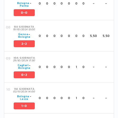
0
0
0
0
0
0
0
-
-
Bologna
-
Parma
0-0
8A GIORNATA
19/10/2024 13:00
Genoa
-
0
0
0
0
0
0
0
5,50
5,50
Bologna
2-2
10A GIORNATA
29/10/2024 17:30
Cagliari
-
0
0
0
0
0
1
0
-
-
Bologna
0-2
11A GIORNATA
02/11/2024 14:00
Bologna
-
0
0
0
0
0
1
0
-
-
Lecce
1-0