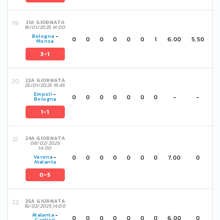
21A GIORNATA
18/01/2025 14:00
Bologna
-
0
0
0
0
0
0
1
6,00
5,50
Monza
3-1
22A GIORNATA
25/01/2025 19:45
Empoli
-
0
0
0
0
0
0
0
-
-
Bologna
1-1
24A GIORNATA
08/02/2025
14:00
0
0
0
0
0
0
0
7,00
0
Verona
-
Atalanta
0-5
25A GIORNATA
15/02/2025 14:00
Atalanta
-
0
0
0
0
0
0
0
6,00
0
Cagliari