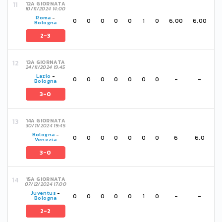
12A GIORNATA
10/11/2024 14:00
Roma
-
0
0
0
0
0
1
0
6,00
6,00
Bologna
2-3
13A GIORNATA
24/11/2024 19:45
Lazio
-
0
0
0
0
0
0
0
-
-
Bologna
3-0
14A GIORNATA
30/11/2024 19:45
Bologna
-
0
0
0
0
0
0
0
6
6,0
Venezia
3-0
15A GIORNATA
07/12/2024 17:00
Juventus
-
0
0
0
0
0
1
0
-
-
Bologna
2-2