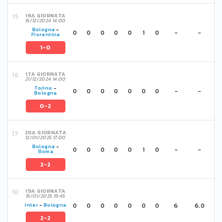
16A GIORNATA
15/12/2024 14:00
Bologna
-
0
0
0
0
0
1
0
-
-
Fiorentina
1-0
17A GIORNATA
21/12/2024 14:00
Torino
-
0
0
0
0
0
0
0
-
-
Bologna
0-2
20A GIORNATA
12/01/2025 17:00
Bologna
-
0
0
0
0
0
1
0
-
-
Roma
2-2
19A GIORNATA
15/01/2025 19:45
0
0
0
0
0
0
0
6
6,0
Inter
-
Bologna
2-2