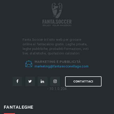
Fanta.Soccer è il sito web per giocare
online al fantacalcio gratis. Leghe private,
leghe pubbliche, probabili formazioni, voti
live, statistiche, quotazioni calciatori.
MARKETING E PUBBLICITÀ
marketing@fantasoccevillage.com
CONTATTACI
- 10.1.0.204
FANTALEGHE