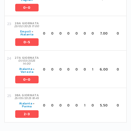
0-0
26A GIORNATA
23/02/2025 17:00
Empoli
-
0
0
0
0
0
0
0
7,00
0
Atalanta
0-5
27A GIORNATA
01/03/2025
14:00
0
0
0
0
0
0
1
6,00
0
Atalanta
-
Venezia
0-0
38A GIORNATA
25/05/2025 18:45
Atalanta
-
0
0
0
0
0
1
0
5,50
0
Parma
2-3