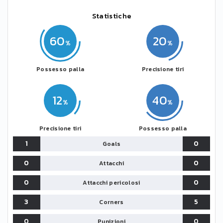
Statistiche
60
20
Possesso palla
Precisione tiri
12
40
Precisione tiri
Possesso palla
1
0
Goals
0
0
Attacchi
0
0
Attacchi pericolosi
3
5
Corners
0
0
Punizioni