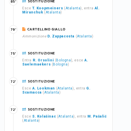
SOSTITUZIONE
85'
Esce
T. Koopmeiners
(
Atalanta
), entra
Al.
Miranchuk
(
Atalanta
)
CARTELLINO GIALLO
79'
Ammonizione
D. Zappacosta
(
Atalanta
)
SOSTITUZIONE
75'
Entra
R. Orsolini
(
Bologna
), esce
A.
Saelemaekers
(
Bologna
)
SOSTITUZIONE
72'
Esce
A. Lookman
(
Atalanta
), entra
G.
Scamacca
(
Atalanta
)
SOSTITUZIONE
72'
Esce
S. Kolašinac
(
Atalanta
), entra
M. Pašalić
(
Atalanta
)