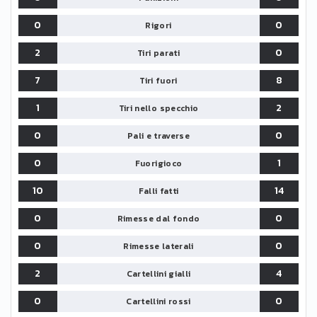
0
0
Rigori
2
0
Tiri parati
7
8
Tiri fuori
1
2
Tiri nello specchio
0
0
Pali e traverse
0
1
Fuorigioco
10
14
Falli fatti
0
0
Rimesse dal fondo
0
0
Rimesse laterali
2
4
Cartellini gialli
0
0
Cartellini rossi