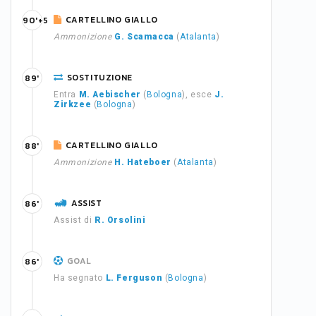
CARTELLINO GIALLO
90'+5
Ammonizione
G. Scamacca
(
Atalanta
)
SOSTITUZIONE
89'
Entra
M. Aebischer
(
Bologna
), esce
J.
Zirkzee
(
Bologna
)
CARTELLINO GIALLO
88'
Ammonizione
H. Hateboer
(
Atalanta
)
ASSIST
86'
Assist di
R. Orsolini
GOAL
86'
Ha segnato
L. Ferguson
(
Bologna
)