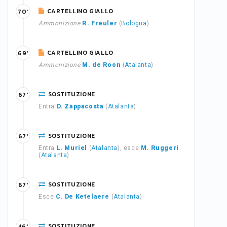
CARTELLINO GIALLO
70'
Ammonizione
R. Freuler
(
Bologna
)
CARTELLINO GIALLO
69'
Ammonizione
M. de Roon
(
Atalanta
)
SOSTITUZIONE
67'
Entra
D. Zappacosta
(
Atalanta
)
SOSTITUZIONE
67'
Entra
L. Muriel
(
Atalanta
), esce
M. Ruggeri
(
Atalanta
)
SOSTITUZIONE
67'
Esce
C. De Ketelaere
(
Atalanta
)
SOSTITUZIONE
46'