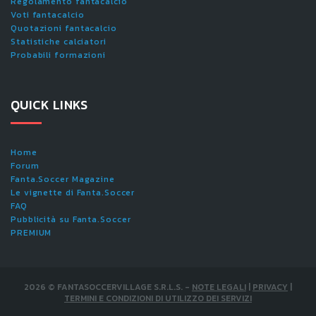
Regolamento fantacalcio
Voti fantacalcio
Quotazioni fantacalcio
Statistiche calciatori
Probabili formazioni
QUICK LINKS
Home
Forum
Fanta.Soccer Magazine
Le vignette di Fanta.Soccer
FAQ
Pubblicità su Fanta.Soccer
PREMIUM
2026
©
FANTASOCCERVILLAGE S.R.L.S.
-
NOTE LEGALI
|
PRIVACY
|
TERMINI E CONDIZIONI DI UTILIZZO DEI SERVIZI