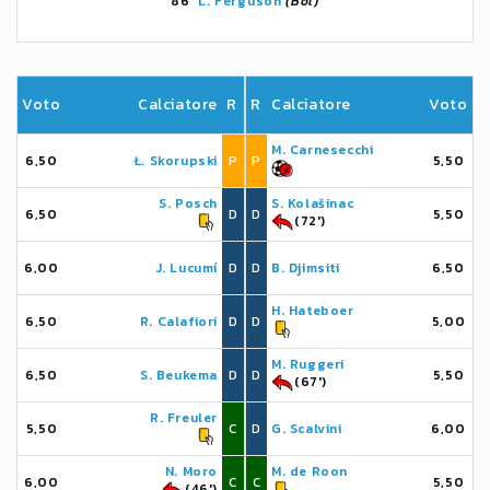
86'
L. Ferguson
(Bol)
Voto
Calciatore
R
R
Calciatore
Voto
M. Carnesecchi
6,50
Ł. Skorupski
P
P
5,50
S. Posch
S. Kolašinac
6,50
D
D
5,50
(72')
6,00
J. Lucumí
D
D
B. Djimsiti
6,50
H. Hateboer
6,50
R. Calafiori
D
D
5,00
M. Ruggeri
6,50
S. Beukema
D
D
5,50
(67')
R. Freuler
5,50
C
D
G. Scalvini
6,00
N. Moro
M. de Roon
6,00
C
C
5,50
(46')