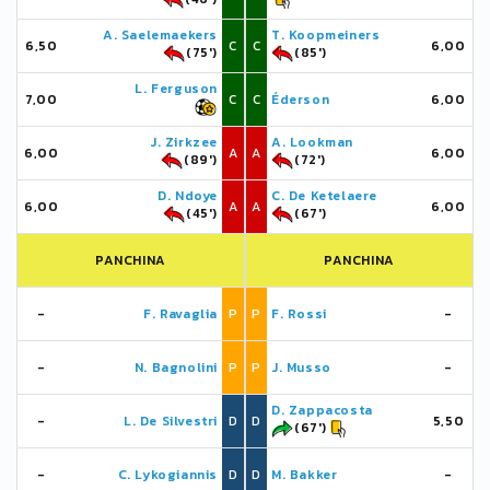
A. Saelemaekers
T. Koopmeiners
6,50
C
C
6,00
(75')
(85')
L. Ferguson
7,00
C
C
Éderson
6,00
J. Zirkzee
A. Lookman
6,00
A
A
6,00
(89')
(72')
D. Ndoye
C. De Ketelaere
6,00
A
A
6,00
(45')
(67')
PANCHINA
PANCHINA
-
F. Ravaglia
P
P
F. Rossi
-
-
N. Bagnolini
P
P
J. Musso
-
D. Zappacosta
-
L. De Silvestri
D
D
5,50
(67')
-
C. Lykogiannis
D
D
M. Bakker
-