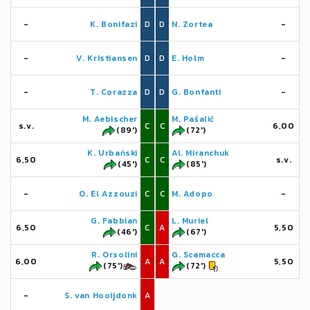
-
K. Bonifazi
D
D
N. Zortea
-
-
V. Kristiansen
D
D
E. Holm
-
-
T. Corazza
D
D
G. Bonfanti
-
M. Aebischer
M. Pašalić
s.v.
C
C
6,00
(89')
(72')
K. Urbański
Al. Miranchuk
6,50
C
C
s.v.
(45')
(85')
-
O. El Azzouzi
C
C
M. Adopo
-
G. Fabbian
L. Muriel
6,50
C
A
5,50
(46')
(67')
R. Orsolini
G. Scamacca
6,00
A
A
5,50
(75')
(72')
-
S. van Hooijdonk
A