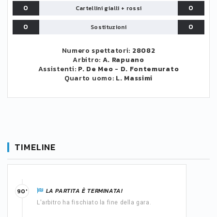
0
0
Cartellini gialli + rossi
0
0
Sostituzioni
Numero spettatori:
28082
Arbitro:
A. Rapuano
Assistenti:
P. De Meo
-
D. Fontemurato
Quarto uomo:
L. Massimi
TIMELINE
LA PARTITA È TERMINATA!
90'
L'arbitro ha fischiato la fine della gara.