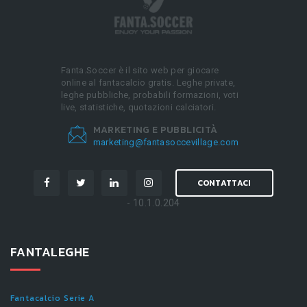
Fanta.Soccer è il sito web per giocare
online al fantacalcio gratis. Leghe private,
leghe pubbliche, probabili formazioni, voti
live, statistiche, quotazioni calciatori.
MARKETING E PUBBLICITÀ
marketing@fantasoccevillage.com
CONTATTACI
- 10.1.0.204
FANTALEGHE
Fantacalcio Serie A