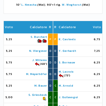
10'
L. Nmecha
(Wol)
, 90'+1 rig.
W. Weghorst
(Wol)
Voto
Calciatore
R
R
Calciatore
Voto
S. Burchert
5,25
P
P
K. Casteels
6,75
5,25
N. Viergever
D
D
Y. Gerhardt
7,25
J. Willems
5,75
D
D
S. Bornauw
6,25
(68')
M. Lacroix
5,75
M. Meyerhöfer
D
D
6,25
(73')
5,25
M. Bauer
D
C
M. Arnold
6,25
S. Griesbeck
5,00
C
C
J. Guilavogui
6,25