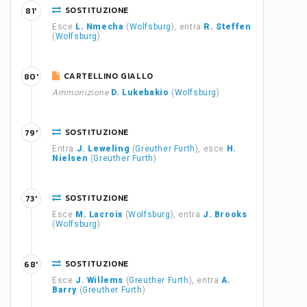
SOSTITUZIONE
81'
Esce
L. Nmecha
(
Wolfsburg
), entra
R. Steffen
(
Wolfsburg
)
CARTELLINO GIALLO
80'
Ammonizione
D. Lukebakio
(
Wolfsburg
)
SOSTITUZIONE
79'
Entra
J. Leweling
(
Greuther Furth
), esce
H.
Nielsen
(
Greuther Furth
)
SOSTITUZIONE
73'
Esce
M. Lacroix
(
Wolfsburg
), entra
J. Brooks
(
Wolfsburg
)
SOSTITUZIONE
68'
Esce
J. Willems
(
Greuther Furth
), entra
A.
Barry
(
Greuther Furth
)