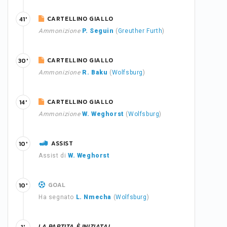
CARTELLINO GIALLO
41'
Ammonizione
P. Seguin
(
Greuther Furth
)
CARTELLINO GIALLO
30'
Ammonizione
R. Baku
(
Wolfsburg
)
CARTELLINO GIALLO
14'
Ammonizione
W. Weghorst
(
Wolfsburg
)
ASSIST
10'
Assist di
W. Weghorst
GOAL
10'
Ha segnato
L. Nmecha
(
Wolfsburg
)
LA PARTITA È INIZIATA!