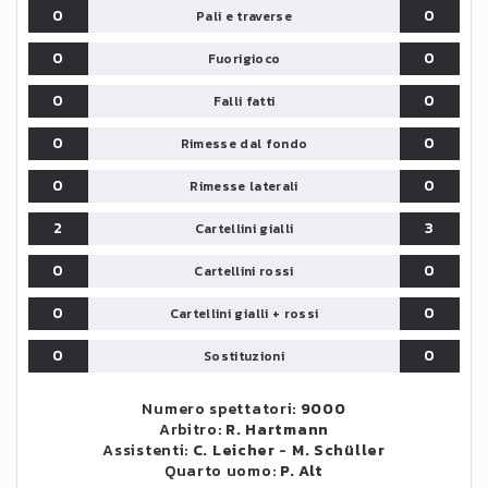
0
0
Pali e traverse
0
0
Fuorigioco
0
0
Falli fatti
0
0
Rimesse dal fondo
0
0
Rimesse laterali
2
3
Cartellini gialli
0
0
Cartellini rossi
0
0
Cartellini gialli + rossi
0
0
Sostituzioni
Numero spettatori:
9000
Arbitro:
R. Hartmann
Assistenti:
C. Leicher
-
M. Schüller
Quarto uomo:
P. Alt