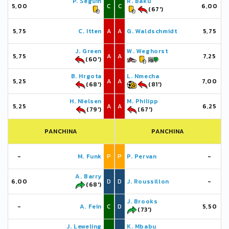
P. Seguin
R. Baku
5,00
C
C
6,00
(67')
5,75
C. Itten
A
A
G. Waldschmidt
5,75
J. Green
W. Weghorst
5,75
A
A
7,25
(60')
B. Hrgota
L. Nmecha
5,25
A
A
7,00
(68')
(81')
H. Nielsen
M. Philipp
5,25
A
A
6,25
(79')
(67')
PANCHINA
PANCHINA
-
M. Funk
P
P
P. Pervan
-
A. Barry
6,00
D
D
J. Roussillon
-
(68')
J. Brooks
-
A. Fein
C
D
5,50
(73')
J. Leweling
K. Mbabu