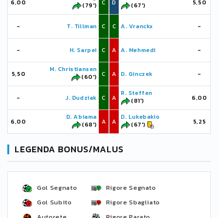
6,00
C
D
5,50
(79')
(67')
-
T. Tillman
C
C
A. Vranckx
-
-
H. Sarpei
C
A
A. Mehmedi
-
M. Christiansen
5,50
C
A
D. Ginczek
-
(60')
R. Steffen
-
J. Dudziak
C
A
6,00
(81')
D. Abiama
D. Lukebakio
6,00
A
A
5,25
(68')
(67')
LEGENDA BONUS/MALUS
Gol Segnato
Rigore Segnato
Gol Subito
Rigore Sbagliato
Autorete
Rigore Parato