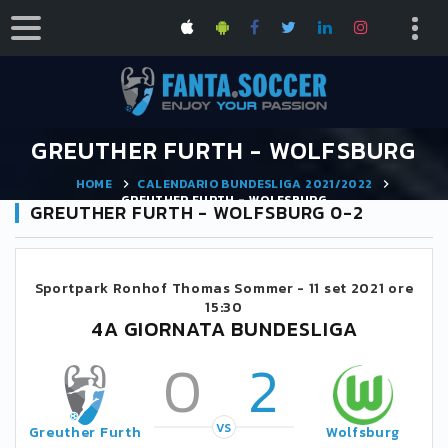
GREUTHER FURTH - WOLFSBURG
HOME
CALENDARIO BUNDESLIGA 2021/2022
GREUTHER FURTH - WOLFSBURG
GREUTHER FURTH - WOLFSBURG 0-2
Sportpark Ronhof Thomas Sommer -
11 set 2021 ore
15:30
4A GIORNATA BUNDESLIGA
0
2
VS
Greuther Furth
Wolfsburg