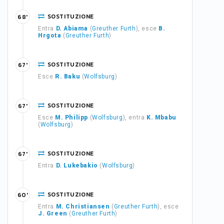
SOSTITUZIONE
68'
Entra
D. Abiama
(
Greuther Furth
), esce
B.
Hrgota
(
Greuther Furth
)
SOSTITUZIONE
67'
Esce
R. Baku
(
Wolfsburg
)
SOSTITUZIONE
67'
Esce
M. Philipp
(
Wolfsburg
), entra
K. Mbabu
(
Wolfsburg
)
SOSTITUZIONE
67'
Entra
D. Lukebakio
(
Wolfsburg
)
SOSTITUZIONE
60'
Entra
M. Christiansen
(
Greuther Furth
), esce
J. Green
(
Greuther Furth
)