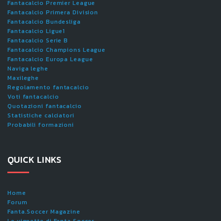
Fantacalcio Premier League
Fantacalcio Primera Division
Fantacalcio Bundesliga
Fantacalcio Ligue1
Fantacalcio Serie B
Fantacalcio Champions League
Fantacalcio Europa League
Naviga leghe
Maxileghe
Regolamento fantacalcio
Voti fantacalcio
Quotazioni fantacalcio
Statistiche calciatori
Probabili formazioni
QUICK LINKS
Home
Forum
Fanta.Soccer Magazine
Le vignette di Fanta.Soccer