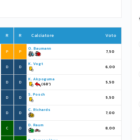
R
R
Calciatore
Voto
O. Baumann
P
P
7,50
K. Vogt
D
D
6,00
K. Akpoguma
D
D
5,50
(68')
S. Posch
D
D
5,50
C. Richards
D
D
7,00
D. Raum
C
D
8,00