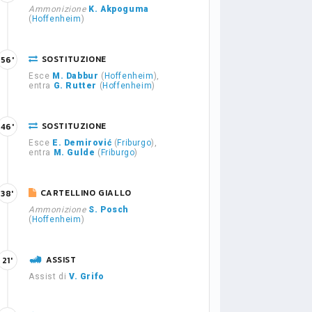
Ammonizione
K. Akpoguma
(
Hoffenheim
)
SOSTITUZIONE
56'
Esce
M. Dabbur
(
Hoffenheim
),
entra
G. Rutter
(
Hoffenheim
)
SOSTITUZIONE
46'
Esce
E. Demirović
(
Friburgo
),
entra
M. Gulde
(
Friburgo
)
CARTELLINO GIALLO
38'
Ammonizione
S. Posch
(
Hoffenheim
)
ASSIST
21'
Assist di
V. Grifo