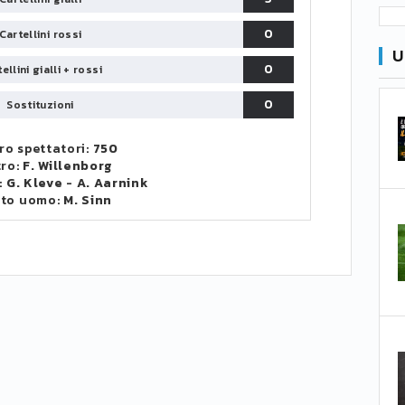
0
Cartellini rossi
U
0
ellini gialli + rossi
0
Sostituzioni
o spettatori:
750
tro:
F. Willenborg
:
G. Kleve
-
A. Aarnink
to uomo:
M. Sinn