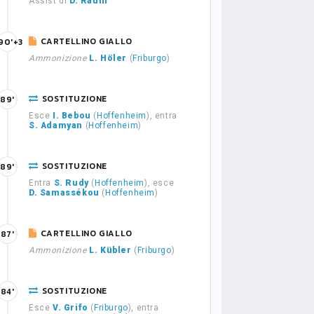
Assist di
D. Raum
CARTELLINO GIALLO
90'+3
Ammonizione
L. Höler
(
Friburgo
)
SOSTITUZIONE
89'
Esce
I. Bebou
(
Hoffenheim
), entra
S. Adamyan
(
Hoffenheim
)
SOSTITUZIONE
89'
Entra
S. Rudy
(
Hoffenheim
), esce
D. Samassékou
(
Hoffenheim
)
CARTELLINO GIALLO
87'
Ammonizione
L. Kübler
(
Friburgo
)
SOSTITUZIONE
84'
Esce
V. Grifo
(
Friburgo
), entra