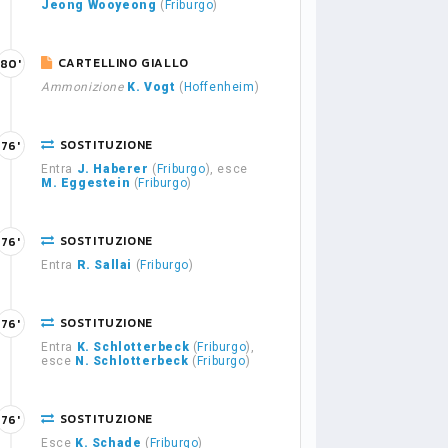
Jeong Wooyeong
(
Friburgo
)
CARTELLINO GIALLO
80'
Ammonizione
K. Vogt
(
Hoffenheim
)
SOSTITUZIONE
76'
Entra
J. Haberer
(
Friburgo
), esce
M. Eggestein
(
Friburgo
)
SOSTITUZIONE
76'
Entra
R. Sallai
(
Friburgo
)
SOSTITUZIONE
76'
Entra
K. Schlotterbeck
(
Friburgo
),
esce
N. Schlotterbeck
(
Friburgo
)
SOSTITUZIONE
76'
Esce
K. Schade
(
Friburgo
)