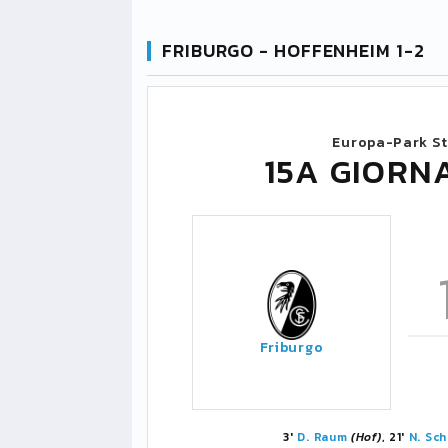
FRIBURGO - HOFFENHEIM 1-2
Europa-Park S
15A GIORN
Friburgo
3'
D. Raum
(Hof)
, 21'
N. Sc