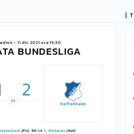
T
tadion -
11 dic 2021 ore 15:30
ATA BUNDESLIGA
1
2
VS
Hoffenheim
hlotterbeck
(Fri)
, 90'+4
C. Richards
(Hof)