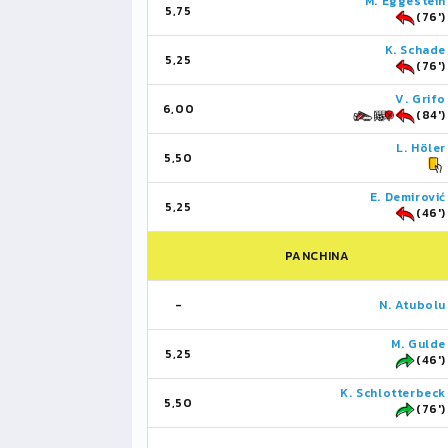
M. Eggestein
5,75
(76')
K. Schade
5,25
(76')
V. Grifo
6,00
(84')
L. Höler
5,50
E. Demirović
5,25
(46')
PANCHINA
-
N. Atubolu
M. Gulde
5,25
(46')
K. Schlotterbeck
5,50
(76')