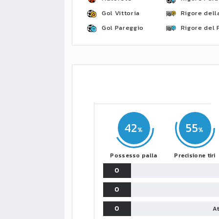
Gol Vittoria
Rigore della
Gol Pareggio
Rigore del 
42
55
Possesso palla
Precisione tiri
0
0
0
At