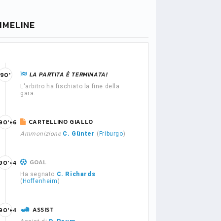
IMELINE
LA PARTITA È TERMINATA!
90'
L'arbitro ha fischiato la fine della
gara.
CARTELLINO GIALLO
90'+6
Ammonizione
C. Günter
(
Friburgo
)
GOAL
90'+4
Ha segnato
C. Richards
(
Hoffenheim
)
ASSIST
90'+4