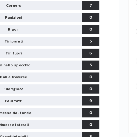
7
Corners
0
Punizioni
0
Rigori
5
Tiri parati
6
Tiri fuori
5
iri nello specchio
0
Pali e traverse
0
Fuorigioco
9
Falli fatti
0
messe dal fondo
0
Rimesse laterali
3
Cartellini gialli