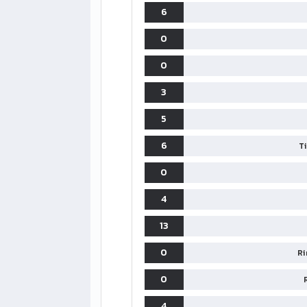
6
0
0
3
5
6
T
0
4
13
0
Ri
0
4