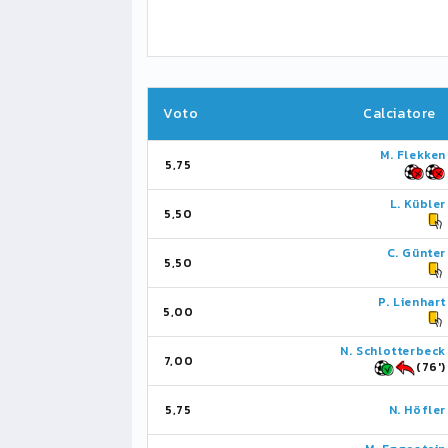
Voto
Calciatore
M. Flekken
5,75
L. Kübler
5,50
C. Günter
5,50
P. Lienhart
5,00
N. Schlotterbeck
7,00
(76')
5,75
N. Höfler