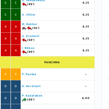
D. Samassékou
C
C
6,25
(89')
C
C
A. Stiller
6,25
M. Dabbur
A
A
6,25
(56')
A. Kramarić
A
A
6,25
(68')
I. Bebou
A
A
6,25
(89')
PANCHINA
P
P
P. Pentke
-
D
D
H. Nordtveit
-
P. Kadeřábek
D
D
6,00
(68')