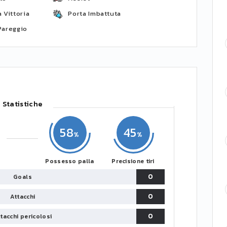
 Vittoria
Porta Imbattuta
Pareggio
Statistiche
58
45
Possesso palla
Precisione tiri
0
Goals
0
Attacchi
0
tacchi pericolosi