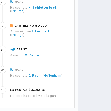
GOAL
21'
Ha segnato
N. Schlotterbeck
(
Friburgo
)
CARTELLINO GIALLO
16'
Ammonizione
P. Lienhart
(
Friburgo
)
ASSIST
3'
Assist di
M. Dabbur
GOAL
3'
Ha segnato
D. Raum
(
Hoffenheim
)
LA PARTITA È INIZIATA!
1'
L'arbitro ha dato il via alla gara.