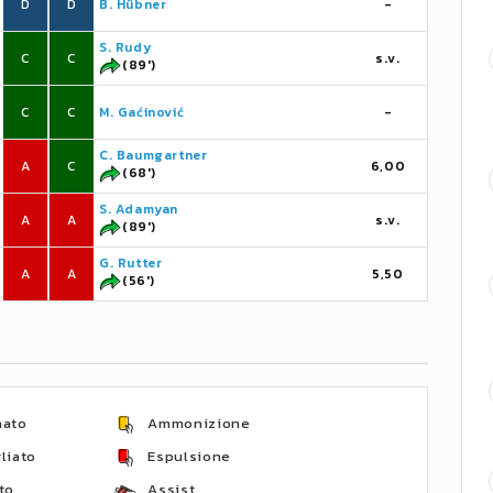
D
D
B. Hübner
-
S. Rudy
C
C
s.v.
(89')
C
C
M. Gaćinović
-
C. Baumgartner
A
C
6,00
(68')
S. Adamyan
A
A
s.v.
(89')
G. Rutter
A
A
5,50
(56')
nato
Ammonizione
liato
Espulsione
to
Assist