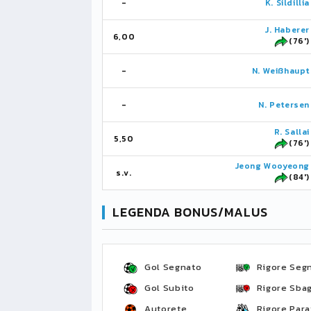
-
K. Sildillia
J. Haberer
6,00
(76')
-
N. Weißhaupt
-
N. Petersen
R. Sallai
5,50
(76')
Jeong Wooyeong
s.v.
(84')
LEGENDA BONUS/MALUS
Gol Segnato
Rigore Seg
Gol Subito
Rigore Sbag
Autorete
Rigore Para