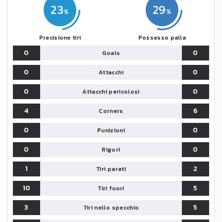
23
29
Precisione tiri
Possesso palla
0
0
Goals
0
0
Attacchi
0
0
Attacchi pericolosi
4
6
Corners
0
0
Punizioni
0
0
Rigori
1
2
Tiri parati
10
5
Tiri fuori
3
5
Tiri nello specchio