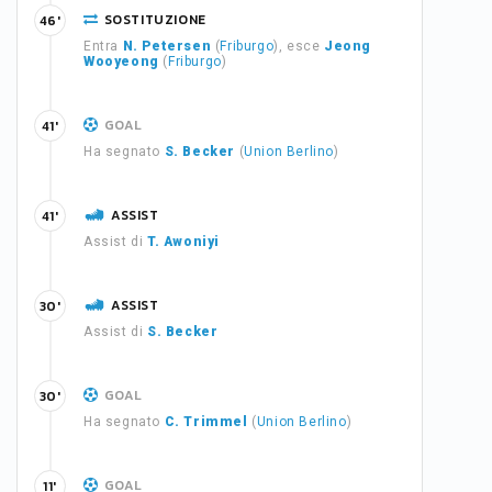
SOSTITUZIONE
46'
Entra
N. Petersen
(
Friburgo
), esce
Jeong
Wooyeong
(
Friburgo
)
GOAL
41'
Ha segnato
S. Becker
(
Union Berlino
)
ASSIST
41'
Assist di
T. Awoniyi
ASSIST
30'
Assist di
S. Becker
GOAL
30'
Ha segnato
C. Trimmel
(
Union Berlino
)
GOAL
11'