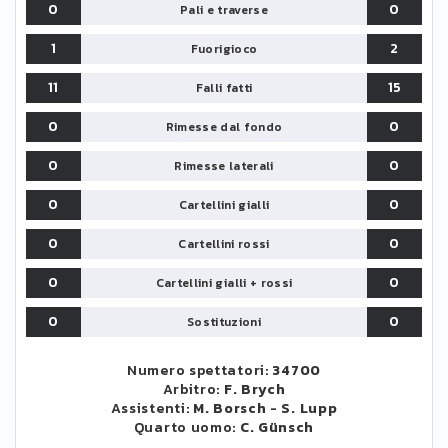
0
0
Pali e traverse
1
2
Fuorigioco
11
15
Falli fatti
0
0
Rimesse dal fondo
0
0
Rimesse laterali
0
0
Cartellini gialli
0
0
Cartellini rossi
0
0
Cartellini gialli + rossi
0
0
Sostituzioni
Numero spettatori:
34700
Arbitro:
F. Brych
Assistenti:
M. Borsch
-
S. Lupp
Quarto uomo:
C. Günsch