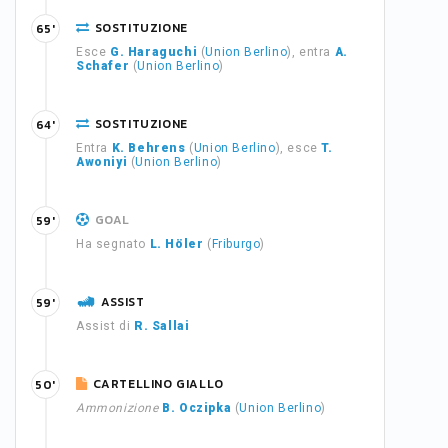
SOSTITUZIONE
65'
Esce
G. Haraguchi
(
Union Berlino
), entra
A.
Schafer
(
Union Berlino
)
SOSTITUZIONE
64'
Entra
K. Behrens
(
Union Berlino
), esce
T.
Awoniyi
(
Union Berlino
)
GOAL
59'
Ha segnato
L. Höler
(
Friburgo
)
ASSIST
59'
Assist di
R. Sallai
CARTELLINO GIALLO
50'
Ammonizione
B. Oczipka
(
Union Berlino
)