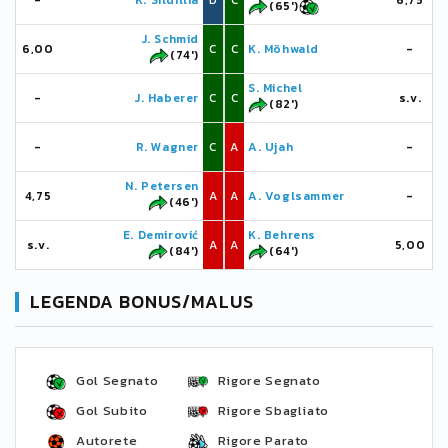
-
K. Sildillia
D
C
6,75
(65')
J. Schmid
6,00
C
C
K. Möhwald
-
(74')
S. Michel
-
J. Haberer
C
C
s.v.
(82')
-
R. Wagner
C
A
A. Ujah
-
N. Petersen
4,75
A
A
A. Voglsammer
-
(46')
E. Demirović
K. Behrens
s.v.
A
A
5,00
(84')
(64')
LEGENDA BONUS/MALUS
Gol Segnato
Rigore Segnato
Gol Subito
Rigore Sbagliato
Autorete
Rigore Parato