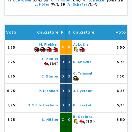
11'
G. Prömel
(Uni)
, 30'
C. Trimmel
(Uni)
, 41'
S. Becker
(Uni)
, 59'
L. Höler
(Fri)
, 89'
A. Schafer
(Uni)
Voto
Calciatore
R
R
Calciatore
Voto
M. Flekken
A. Luthe
5,75
P
P
5,50
L. Kübler
5,75
D
D
R. Knoche
5,75
(84')
C. Trimmel
5,75
C. Günter
D
D
7,50
6,25
P. Lienhart
D
D
J. Ryerson
6,25
5,75
N. Schlotterbeck
D
D
P. Jaeckel
5,75
B. Oczipka
5,75
N. Höfler
C
C
5,50
(90')