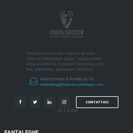
Fanta.Soccer è il sito web per giocare
online al fantacalcio gratis. Leghe private,
leghe pubbliche, probabili formazioni, voti
live, statistiche, quotazioni calciatori.
MARKETING E PUBBLICITÀ
marketing@fantasoccevillage.com
CONTATTACI
- 10.1.0.204
FANTALEGHE