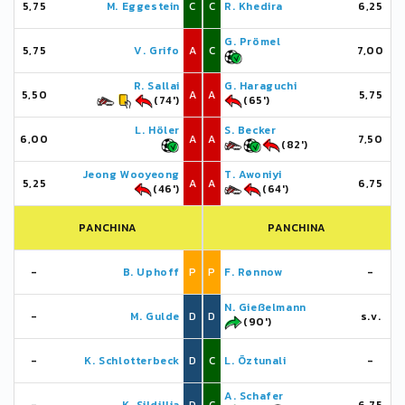
5,75
M. Eggestein
C
C
R. Khedira
6,25
G. Prömel
5,75
V. Grifo
A
C
7,00
R. Sallai
G. Haraguchi
5,50
A
A
5,75
(74')
(65')
L. Höler
S. Becker
6,00
A
A
7,50
(82')
Jeong Wooyeong
T. Awoniyi
5,25
A
A
6,75
(46')
(64')
PANCHINA
PANCHINA
-
B. Uphoff
P
P
F. Rønnow
-
N. Gießelmann
-
M. Gulde
D
D
s.v.
(90')
-
K. Schlotterbeck
D
C
L. Öztunali
-
A. Schafer