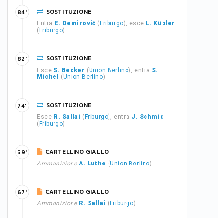
SOSTITUZIONE
84'
Entra
E. Demirović
(
Friburgo
), esce
L. Kübler
(
Friburgo
)
SOSTITUZIONE
82'
Esce
S. Becker
(
Union Berlino
), entra
S.
Michel
(
Union Berlino
)
SOSTITUZIONE
74'
Esce
R. Sallai
(
Friburgo
), entra
J. Schmid
(
Friburgo
)
CARTELLINO GIALLO
69'
Ammonizione
A. Luthe
(
Union Berlino
)
CARTELLINO GIALLO
67'
Ammonizione
R. Sallai
(
Friburgo
)