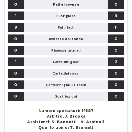
0
0
Pali e traverse
1
3
Fuorigioco
9
11
Falli fatti
0
0
Rimesse dal fondo
0
0
Rimesse laterali
1
2
Cartellini gialli
0
0
Cartellini rossi
0
0
Cartellini gialli + rossi
0
0
Sostituzioni
Numero spettatori:
31587
Arbitro:
J. Brooks
Assistenti:
S. Bennett
-
N. Aspinall
Quarto uomo:
T. Bramall