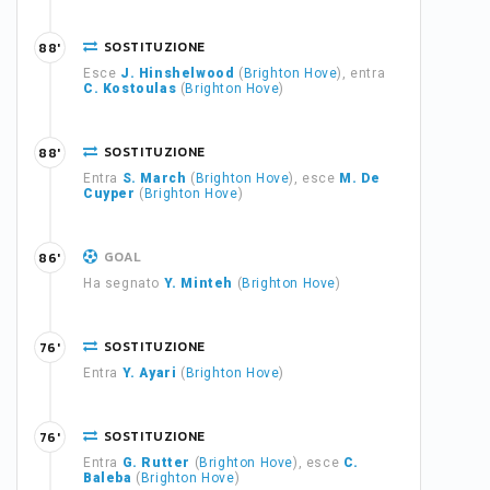
SOSTITUZIONE
88'
Esce
J. Hinshelwood
(
Brighton Hove
), entra
C. Kostoulas
(
Brighton Hove
)
SOSTITUZIONE
88'
Entra
S. March
(
Brighton Hove
), esce
M. De
Cuyper
(
Brighton Hove
)
GOAL
86'
Ha segnato
Y. Minteh
(
Brighton Hove
)
SOSTITUZIONE
76'
Entra
Y. Ayari
(
Brighton Hove
)
SOSTITUZIONE
76'
Entra
G. Rutter
(
Brighton Hove
), esce
C.
Baleba
(
Brighton Hove
)