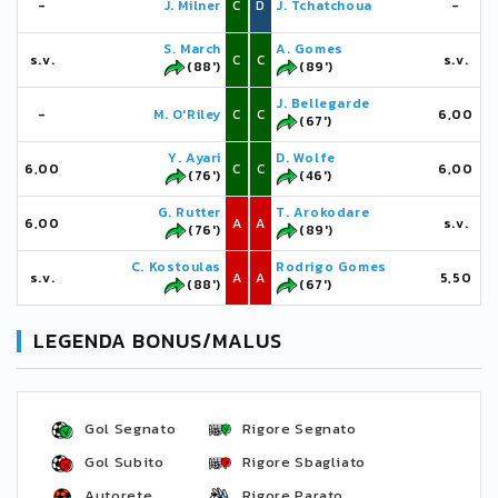
-
J. Milner
C
D
J. Tchatchoua
-
S. March
A. Gomes
s.v.
C
C
s.v.
(88')
(89')
J. Bellegarde
-
M. O'Riley
C
C
6,00
(67')
Y. Ayari
D. Wolfe
6,00
C
C
6,00
(76')
(46')
G. Rutter
T. Arokodare
6,00
A
A
s.v.
(76')
(89')
C. Kostoulas
Rodrigo Gomes
s.v.
A
A
5,50
(88')
(67')
LEGENDA BONUS/MALUS
Gol Segnato
Rigore Segnato
Gol Subito
Rigore Sbagliato
Autorete
Rigore Parato