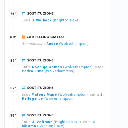
SOSTITUZIONE
76'
Esce
D. Welbeck
(
Brighton Hove
)
CARTELLINO GIALLO
68'
Ammonizione
André
(
Wolverhampton
)
SOSTITUZIONE
67'
Entra
Rodrigo Gomes
(
Wolverhampton
), esce
Pedro Lima
(
Wolverhampton
)
SOSTITUZIONE
67'
Esce
Mateus Mané
(
Wolverhampton
), entra
J.
Bellegarde
(
Wolverhampton
)
SOSTITUZIONE
58'
Entra
J. Veltman
(
Brighton Hove
), esce
K.
Mitoma
(
Brighton Hove
)