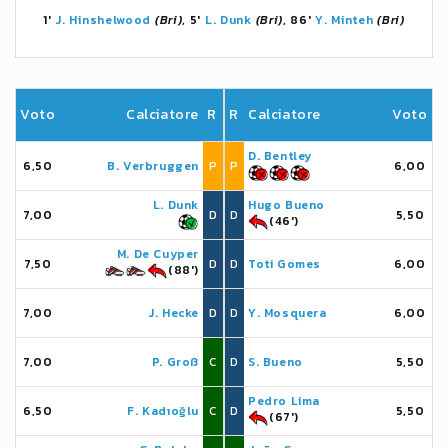
1'
J. Hinshelwood
(Bri)
, 5'
L. Dunk
(Bri)
, 86'
Y. Minteh
(Bri)
Voto
Calciatore
R
R
Calciatore
Voto
D. Bentley
6,50
B. Verbruggen
P
P
6,00
L. Dunk
Hugo Bueno
7,00
D
D
5,50
(46')
M. De Cuyper
7,50
D
D
Toti Gomes
6,00
(88')
7,00
J. Hecke
D
D
Y. Mosquera
6,00
7,00
P. Groß
C
D
S. Bueno
5,50
Pedro Lima
6,50
F. Kadıoğlu
C
D
5,50
(67')