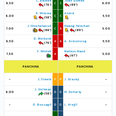
C. Baleba
João Gomes
6,50
C
C
6,00
(76')
(89')
K. Mitoma
André
6,00
C
C
5,50
(58')
J. Hinshelwood
Hwang Heechan
7,00
C
A
5,00
(88')
(89')
D. Welbeck
6,50
A
A
A. Armstrong
5,50
(76')
Y. Minteh
Mateus Mané
7,50
A
5,00
(67')
PANCHINA
PANCHINA
-
J. Steele
P
P
J. Gracey
-
J. Veltman
6,00
D
D
M. Doherty
-
(58')
-
O. Boscagli
D
D
L. Krejčí
-