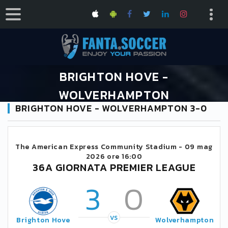
BRIGHTON HOVE -
WOLVERHAMPTON
BRIGHTON HOVE - WOLVERHAMPTON 3-0
HOME
CALENDARIO PREMIER LEAGUE 2025/2026
BRIGHTON HOVE - WOLVERHAMPTON
The American Express Community Stadium -
09 mag
2026 ore 16:00
36A GIORNATA PREMIER LEAGUE
3
0
VS
Brighton Hove
Wolverhampton