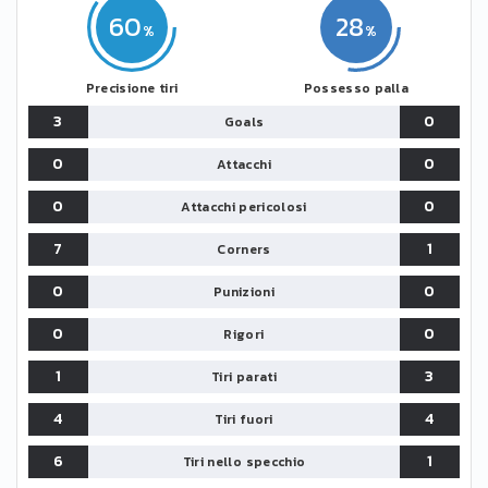
60
28
Precisione tiri
Possesso palla
3
0
Goals
0
0
Attacchi
0
0
Attacchi pericolosi
7
1
Corners
0
0
Punizioni
0
0
Rigori
1
3
Tiri parati
4
4
Tiri fuori
6
1
Tiri nello specchio