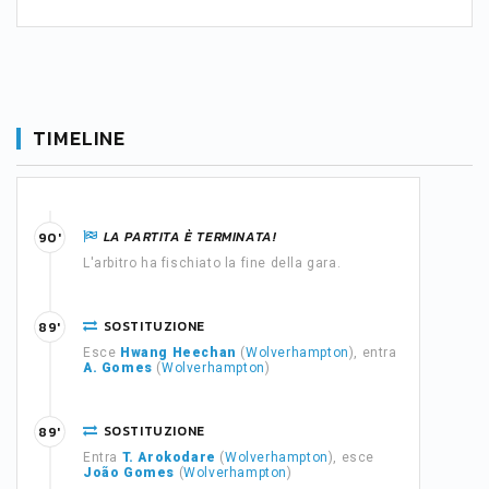
TIMELINE
LA PARTITA È TERMINATA!
90'
L'arbitro ha fischiato la fine della gara.
SOSTITUZIONE
89'
Esce
Hwang Heechan
(
Wolverhampton
), entra
A. Gomes
(
Wolverhampton
)
SOSTITUZIONE
89'
Entra
T. Arokodare
(
Wolverhampton
), esce
João Gomes
(
Wolverhampton
)