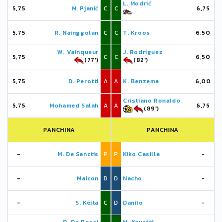
L. Modrić
5,75
M. Pjanić
C
C
6,75
5,75
R. Nainggolan
C
C
T. Kroos
6,50
W. Vainqueur
J. Rodríguez
5,75
C
C
6,50
(77')
(82')
5,75
D. Perotti
A
A
K. Benzema
6,00
Cristiano Ronaldo
5,75
Mohamed Salah
A
A
6,75
(89')
PANCHINA
PANCHINA
-
M. De Sanctis
P
P
Kiko Casilla
-
-
Maicon
D
D
Nacho
-
-
S. Kéita
C
D
Danilo
-