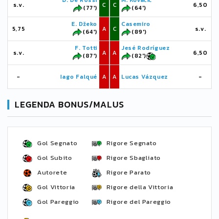
D. De Rossi
M. Kovačić
s.v.
C
C
6,50
(77')
(64')
E. Džeko
Casemiro
5,75
A
C
s.v.
(64')
(89')
F. Totti
Jesé Rodríguez
s.v.
A
A
6,50
(87')
(82')
-
Iago Falqué
A
A
Lucas Vázquez
-
LEGENDA BONUS/MALUS
Gol Segnato
Rigore Segnato
Gol Subito
Rigore Sbagliato
Autorete
Rigore Parato
Gol Vittoria
Rigore della Vittoria
Gol Pareggio
Rigore del Pareggio