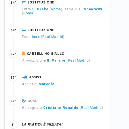
SOSTITUZIONE
64'
Entra
E. Džeko
(
Roma
), esce
S. El Shaarawy
(
Roma
)
SOSTITUZIONE
64'
Esce
Isco
(
Real Madrid
)
CARTELLINO GIALLO
62'
Ammonizione
R. Varane
(
Real Madrid
)
ASSIST
57'
Assist di
Marcelo
GOAL
57'
Ha segnato
Cristiano Ronaldo
(
Real Madrid
)
LA PARTITA È INIZIATA!
1'