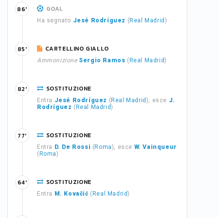
GOAL
86'
Ha segnato
Jesé Rodríguez
(
Real Madrid
)
CARTELLINO GIALLO
85'
Ammonizione
Sergio Ramos
(
Real Madrid
)
SOSTITUZIONE
82'
Entra
Jesé Rodríguez
(
Real Madrid
), esce
J.
Rodríguez
(
Real Madrid
)
SOSTITUZIONE
77'
Entra
D. De Rossi
(
Roma
), esce
W. Vainqueur
(
Roma
)
SOSTITUZIONE
64'
Entra
M. Kovačić
(
Real Madrid
)