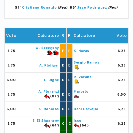
57'
Cristiano Ronaldo
(Rea)
, 86'
Jesé Rodríguez
(Rea)
Voto
Calciatore
R
R
Calciatore
Voto
W. Szczęsny
5,75
P
P
K. Navas
6,25
Sergio Ramos
5,75
A. Rüdiger
D
D
6,25
R. Varane
6,00
L. Digne
D
D
6,25
A. Florenzi
Marcelo
5,75
D
D
6,50
(87')
6,00
K. Manolas
D
D
Dani Carvajal
6,25
S. El Shaarawy
Isco
5,75
C
C
6,25
(64')
(64')