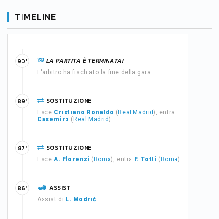
TIMELINE
LA PARTITA È TERMINATA!
90'
L'arbitro ha fischiato la fine della gara.
SOSTITUZIONE
89'
Esce
Cristiano Ronaldo
(
Real Madrid
), entra
Casemiro
(
Real Madrid
)
SOSTITUZIONE
87'
Esce
A. Florenzi
(
Roma
), entra
F. Totti
(
Roma
)
ASSIST
86'
Assist di
L. Modrić