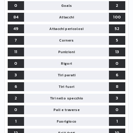
0
2
Goals
84
100
Attacchi
49
52
Attacchi pericolosi
7
5
Corners
11
13
Punizioni
0
0
Rigori
3
6
Tiri parati
6
8
Tiri fuori
2
3
Tiri nello specchio
0
0
Pali e traverse
1
1
Fuorigioco
12
10