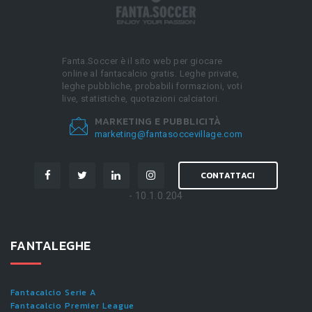
Fanta.Soccer è il sito web per giocare
online al fantacalcio gratis. Leghe private,
leghe pubbliche, probabili formazioni, voti
live, statistiche, quotazioni calciatori.
MARKETING E PUBBLICITÀ
marketing@fantasoccevillage.com
CONTATTACI
- 10.1.0.204
FANTALEGHE
Fantacalcio Serie A
Fantacalcio Premier League