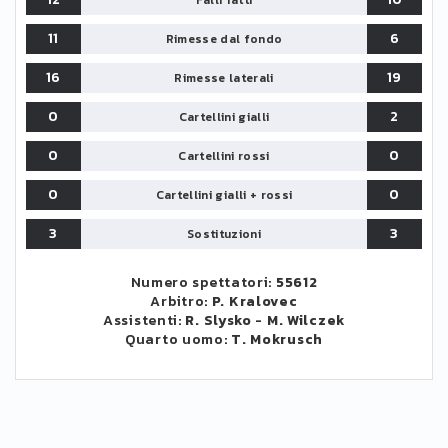
Falli fatti
11
6
Rimesse dal fondo
16
19
Rimesse laterali
0
2
Cartellini gialli
0
0
Cartellini rossi
0
0
Cartellini gialli + rossi
3
3
Sostituzioni
Numero spettatori:
55612
Arbitro:
P. Kralovec
Assistenti:
R. Slysko
-
M. Wilczek
Quarto uomo:
T. Mokrusch