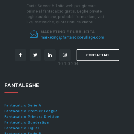
Fanta.Soccer è il sito web per giocare
online al fantacalcio gratis. Leghe private,
leghe pubbliche, probabili formazioni, voti
live, statistiche, quotazioni calciatori.
MARKETING E PUBBLICITÀ
marketing@fantasoccevillage.com
CONTATTACI
- 10.1.0.204
FANTALEGHE
Fantacalcio Serie A
Fantacalcio Premier League
Fantacalcio Primera Division
Fantacalcio Bundesliga
Fantacalcio Ligue1
Fantacalcio Serie B