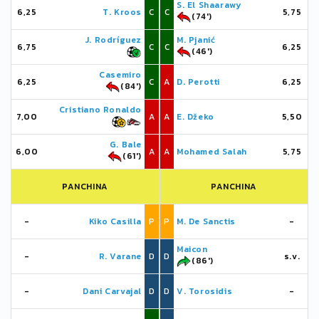
S. El Shaarawy
6,25
T. Kroos
C
C
5,75
(74')
J. Rodríguez
M. Pjanić
6,75
C
C
6,25
(46')
Casemiro
6,25
C
A
D. Perotti
6,25
(84')
Cristiano Ronaldo
7,00
A
A
E. Džeko
5,50
G. Bale
6,00
A
A
Mohamed Salah
5,75
(61')
PANCHINA
PANCHINA
-
Kiko Casilla
P
P
M. De Sanctis
-
Maicon
-
R. Varane
D
D
s.v.
(86')
-
Dani Carvajal
D
D
V. Torosidis
-