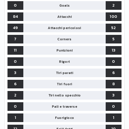
0
2
Goals
84
100
Attacchi
49
52
Attacchi pericolosi
7
5
Corners
11
13
Punizioni
0
0
Rigori
3
6
Tiri parati
6
8
Tiri fuori
2
3
Tiri nello specchio
0
0
Pali e traverse
1
1
Fuorigioco
12
10