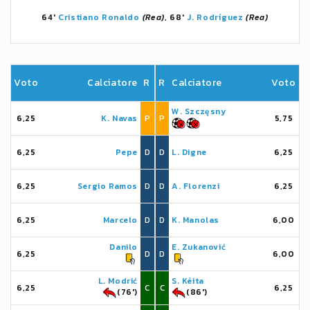
64'
Cristiano Ronaldo
(Rea)
, 68'
J. Rodríguez
(Rea)
Voto
Calciatore
R
R
Calciatore
Voto
W. Szczęsny
6,25
K. Navas
P
P
5,75
6,25
Pepe
D
D
L. Digne
6,25
6,25
Sergio Ramos
D
D
A. Florenzi
6,25
6,25
Marcelo
D
D
K. Manolas
6,00
Danilo
E. Zukanović
6,25
D
D
6,00
L. Modrić
S. Kéita
6,25
C
C
6,25
(76')
(86')