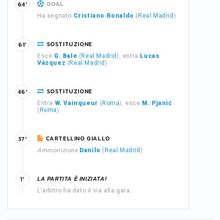
GOAL
64'
Ha segnato
Cristiano Ronaldo
(
Real Madrid
)
SOSTITUZIONE
61'
Esce
G. Bale
(
Real Madrid
), entra
Lucas
Vázquez
(
Real Madrid
)
SOSTITUZIONE
46'
Entra
W. Vainqueur
(
Roma
), esce
M. Pjanić
(
Roma
)
CARTELLINO GIALLO
37'
Ammonizione
Danilo
(
Real Madrid
)
LA PARTITA È INIZIATA!
1'
L'arbitro ha dato il via alla gara.