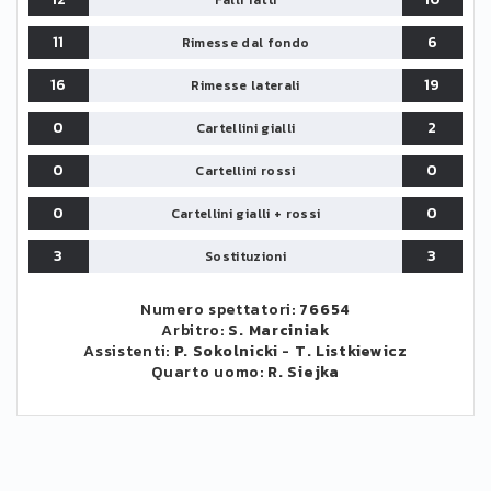
Falli fatti
11
6
Rimesse dal fondo
16
19
Rimesse laterali
0
2
Cartellini gialli
0
0
Cartellini rossi
0
0
Cartellini gialli + rossi
3
3
Sostituzioni
Numero spettatori:
76654
Arbitro:
S. Marciniak
Assistenti:
P. Sokolnicki
-
T. Listkiewicz
Quarto uomo:
R. Siejka