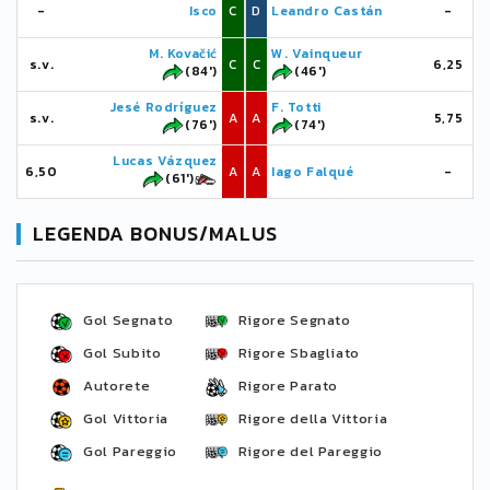
-
Isco
C
D
Leandro Castán
-
M. Kovačić
W. Vainqueur
s.v.
C
C
6,25
(84')
(46')
Jesé Rodríguez
F. Totti
s.v.
A
A
5,75
(76')
(74')
Lucas Vázquez
6,50
A
A
Iago Falqué
-
(61')
LEGENDA BONUS/MALUS
Gol Segnato
Rigore Segnato
Gol Subito
Rigore Sbagliato
Autorete
Rigore Parato
Gol Vittoria
Rigore della Vittoria
Gol Pareggio
Rigore del Pareggio