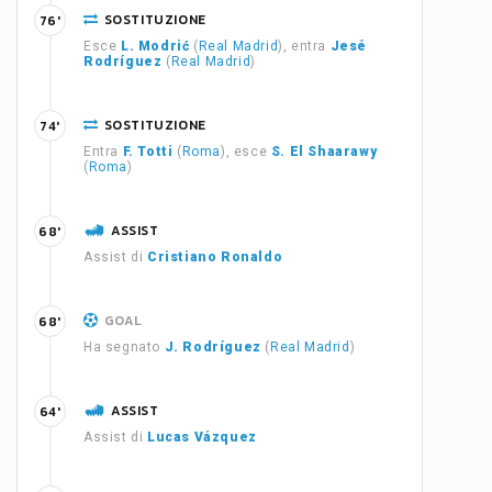
SOSTITUZIONE
76'
Esce
L. Modrić
(
Real Madrid
), entra
Jesé
Rodríguez
(
Real Madrid
)
SOSTITUZIONE
74'
Entra
F. Totti
(
Roma
), esce
S. El Shaarawy
(
Roma
)
ASSIST
68'
Assist di
Cristiano Ronaldo
GOAL
68'
Ha segnato
J. Rodríguez
(
Real Madrid
)
ASSIST
64'
Assist di
Lucas Vázquez