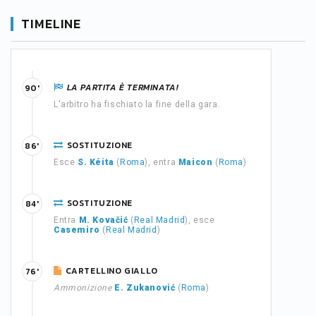
TIMELINE
LA PARTITA È TERMINATA!
90'
L'arbitro ha fischiato la fine della gara.
SOSTITUZIONE
86'
Esce
S. Kéita
(
Roma
), entra
Maicon
(
Roma
)
SOSTITUZIONE
84'
Entra
M. Kovačić
(
Real Madrid
), esce
Casemiro
(
Real Madrid
)
CARTELLINO GIALLO
76'
Ammonizione
E. Zukanović
(
Roma
)