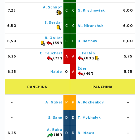
A. Schöpf
7,25
C
C
G. Krychowiak
6,00
S. Serdar
6,50
C
C
Al. Miranchuk
6,00
B. Goller
6,50
C
C
D. Barinov
6,00
(59')
C. Teuchert
J. Farfán
6,25
A
A
5,75
(72')
(80')
Éder
6,25
Naldo
0
A
5,75
(46')
PANCHINA
PANCHINA
-
A. Nübel
P
P
A. Kochenkov
-
-
S. Sané
D
D
T. Mykhalyk
-
A. Baba
6,25
D
D
B. Idowu
-
(16')