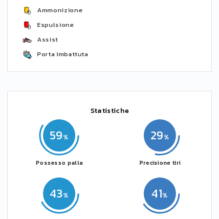
Ammonizione
Espulsione
Assist
Porta Imbattuta
Statistiche
59
29
Possesso palla
Precisione tiri
43
41