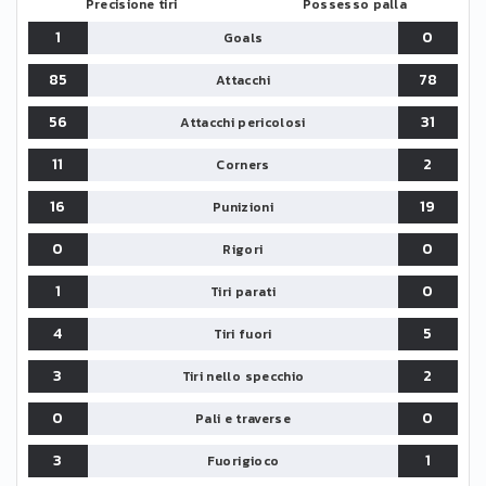
Precisione tiri
Possesso palla
1
0
Goals
85
78
Attacchi
56
31
Attacchi pericolosi
11
2
Corners
16
19
Punizioni
0
0
Rigori
1
0
Tiri parati
4
5
Tiri fuori
3
2
Tiri nello specchio
0
0
Pali e traverse
3
1
Fuorigioco