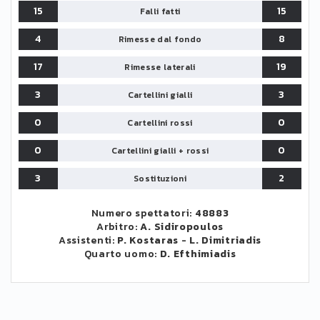
15
15
Falli fatti
4
8
Rimesse dal fondo
17
19
Rimesse laterali
3
3
Cartellini gialli
0
0
Cartellini rossi
0
0
Cartellini gialli + rossi
3
2
Sostituzioni
Numero spettatori:
48883
Arbitro:
A. Sidiropoulos
Assistenti:
P. Kostaras
-
L. Dimitriadis
Quarto uomo:
D. Efthimiadis