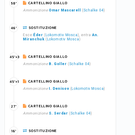
CARTELLINO GIALLO
58'
Ammonizione
Omar Mascarell
(
Schalke 04
)
SOSTITUZIONE
46'
Esce
Éder
(
Lokomotiv Mosca
), entra
An.
Miranchuk
(
Lokomotiv Mosca
)
CARTELLINO GIALLO
45'+3
Ammonizione
B. Goller
(
Schalke 04
)
CARTELLINO GIALLO
45'+1
Ammonizione
I. Denisov
(
Lokomotiv Mosca
)
CARTELLINO GIALLO
27'
Ammonizione
S. Serdar
(
Schalke 04
)
SOSTITUZIONE
16'