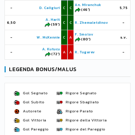
An. Miranchuk
-
D. Caligiuri
C
C
5,75
(46')
A. Harit
6,50
C
C
R. Zhemaletdinov
-
(59')
F. Smolov
-
W. McKennie
C
A
s.v.
(80')
A. Kutucu
-
A
A
R. Tugarev
-
(72')
LEGENDA BONUS/MALUS
Gol Segnato
Rigore Segnato
Gol Subito
Rigore Sbagliato
Autorete
Rigore Parato
Gol Vittoria
Rigore della Vittoria
Gol Pareggio
Rigore del Pareggio