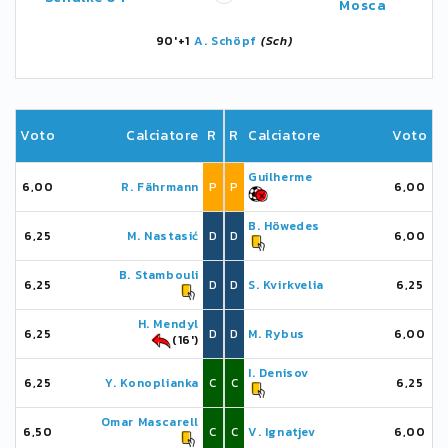
Mosca
90'+1
A. Schöpf
(Sch)
Voto
Calciatore
R
R
Calciatore
Voto
Guilherme
6,00
R. Fährmann
P
P
6,00
B. Höwedes
6,25
M. Nastasić
D
D
6,00
B. Stambouli
6,25
D
D
S. Kvirkvelia
6,25
H. Mendyl
6,25
D
D
M. Rybus
6,00
(16')
I. Denisov
6,25
Y. Konoplianka
C
C
6,25
Omar Mascarell
6,50
C
C
V. Ignatjev
6,00