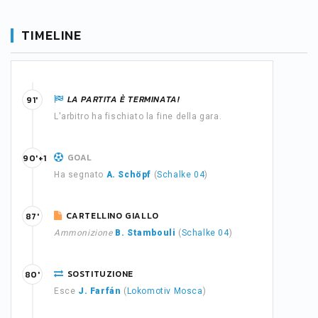
TIMELINE
LA PARTITA È TERMINATA!
91'
L'arbitro ha fischiato la fine della gara.
GOAL
90'+1
Ha segnato
A. Schöpf
(
Schalke 04
)
CARTELLINO GIALLO
87'
Ammonizione
B. Stambouli
(
Schalke 04
)
SOSTITUZIONE
80'
Esce
J. Farfán
(
Lokomotiv Mosca
)