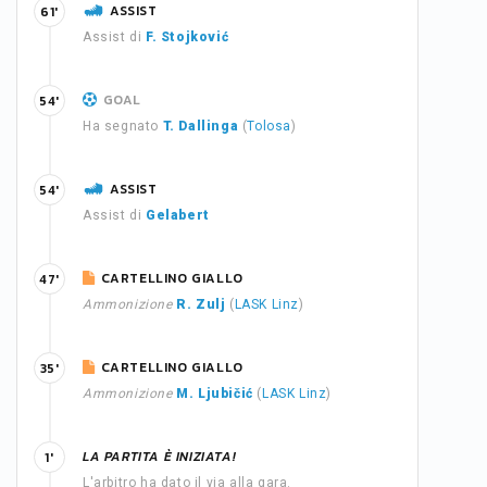
ASSIST
61'
Assist di
F. Stojković
GOAL
54'
Ha segnato
T. Dallinga
(
Tolosa
)
ASSIST
54'
Assist di
Gelabert
CARTELLINO GIALLO
47'
Ammonizione
R. Zulj
(
LASK Linz
)
CARTELLINO GIALLO
35'
Ammonizione
M. Ljubičić
(
LASK Linz
)
LA PARTITA È INIZIATA!
1'
L'arbitro ha dato il via alla gara.