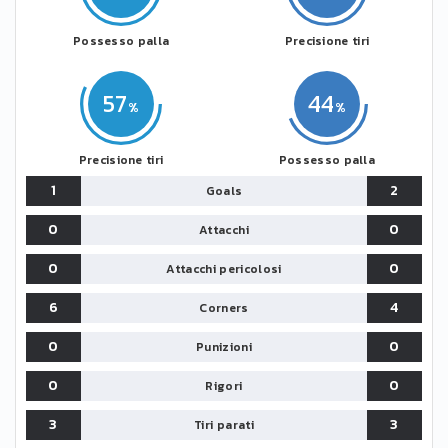
Possesso palla
Precisione tiri
57
44
Precisione tiri
Possesso palla
1
2
Goals
0
0
Attacchi
0
0
Attacchi pericolosi
6
4
Corners
0
0
Punizioni
0
0
Rigori
3
3
Tiri parati