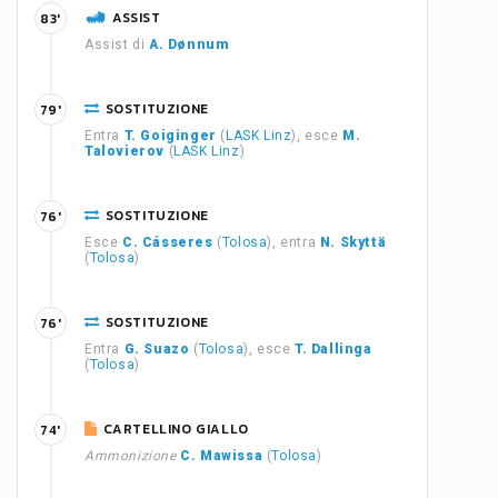
ASSIST
83'
Assist di
A. Dønnum
SOSTITUZIONE
79'
Entra
T. Goiginger
(
LASK Linz
), esce
M.
Talovierov
(
LASK Linz
)
SOSTITUZIONE
76'
Esce
C. Cásseres
(
Tolosa
), entra
N. Skyttä
(
Tolosa
)
SOSTITUZIONE
76'
Entra
G. Suazo
(
Tolosa
), esce
T. Dallinga
(
Tolosa
)
CARTELLINO GIALLO
74'
Ammonizione
C. Mawissa
(
Tolosa
)