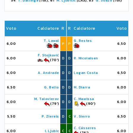
54'
T. Dallinga
(Tol)
, 61'
M. Ljubičić
(LAS)
, 83'
G. Suazo
(Tol)
Voto
Calciatore
R
R
Calciatore
Voto
T. Lawal
G. Restes
6,00
P
P
6,50
F. Stojković
6,00
D
D
R. Nicolaisen
6,00
(70')
6,00
A. Andrade
D
D
Logan Costa
6,50
6,50
G. Bello
D
D
M. Diarra
6,00
M. Talovierov
C. Mawissa
6,00
D
D
6,00
(79')
(90')
5,50
P. Ziereis
D
C
V. Sierro
6,50
C. Cásseres
6,00
I. Ljubic
C
C
6,00
(76')