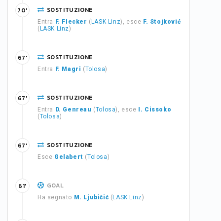
SOSTITUZIONE
70'
Entra
F. Flecker
(
LASK Linz
), esce
F. Stojković
(
LASK Linz
)
SOSTITUZIONE
67'
Entra
F. Magri
(
Tolosa
)
SOSTITUZIONE
67'
Entra
D. Genreau
(
Tolosa
), esce
I. Cissoko
(
Tolosa
)
SOSTITUZIONE
67'
Esce
Gelabert
(
Tolosa
)
GOAL
61'
Ha segnato
M. Ljubičić
(
LASK Linz
)