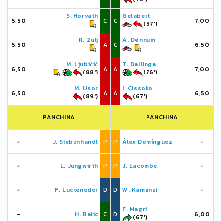
S. Horvath
Gelabert
5,50
C
C
7,00
(67')
R. Zulj
A. Dønnum
5,50
A
C
6,50
M. Ljubičić
T. Dallinga
6,50
A
A
7,00
(88')
(76')
M. Usor
I. Cissoko
6,50
A
A
6,50
(89')
(67')
PANCHINA
PANCHINA
-
J. Siebenhandl
P
P
Álex Domínguez
-
-
L. Jungwirth
P
P
J. Lacombe
-
-
F. Luckeneder
D
D
W. Kamanzi
-
F. Magri
-
H. Balic
C
D
6,00
(67')