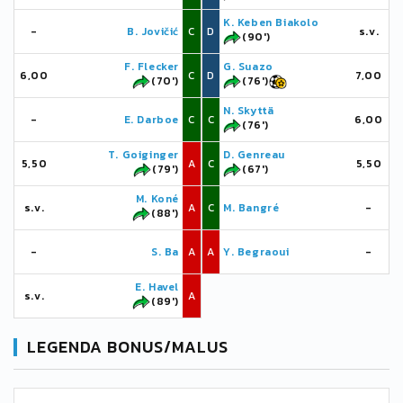
K. Keben Biakolo
-
B. Jovičić
C
D
s.v.
(90')
F. Flecker
G. Suazo
6,00
C
D
7,00
(70')
(76')
N. Skyttä
-
E. Darboe
C
C
6,00
(76')
T. Goiginger
D. Genreau
5,50
A
C
5,50
(79')
(67')
M. Koné
s.v.
A
C
M. Bangré
-
(88')
-
S. Ba
A
A
Y. Begraoui
-
E. Havel
s.v.
A
(89')
LEGENDA BONUS/MALUS