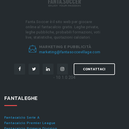
Fanta.Soccer è il sito web per giocare
online al fantacalcio gratis. Leghe private,
leghe pubbliche, probabili formazioni, voti
live, statistiche, quotazioni calciatori.
MARKETING E PUBBLICITÀ
marketing@fantasoccevillage.com
CONTATTACI
- 10.1.0.204
FANTALEGHE
Fantacalcio Serie A
Fantacalcio Premier League
Fantacalcio Primera Division