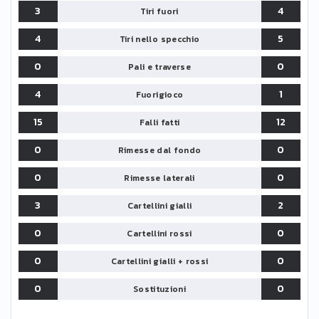
3
4
Tiri fuori
4
5
Tiri nello specchio
0
0
Pali e traverse
4
1
Fuorigioco
15
12
Falli fatti
0
0
Rimesse dal fondo
0
0
Rimesse laterali
3
2
Cartellini gialli
0
0
Cartellini rossi
0
0
Cartellini gialli + rossi
0
0
Sostituzioni