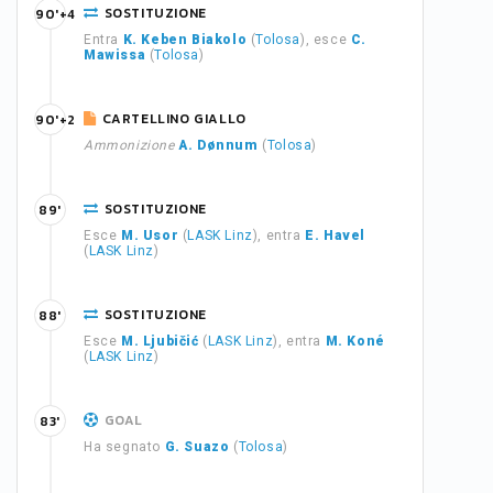
SOSTITUZIONE
90'+4
Entra
K. Keben Biakolo
(
Tolosa
), esce
C.
Mawissa
(
Tolosa
)
CARTELLINO GIALLO
90'+2
Ammonizione
A. Dønnum
(
Tolosa
)
SOSTITUZIONE
89'
Esce
M. Usor
(
LASK Linz
), entra
E. Havel
(
LASK Linz
)
SOSTITUZIONE
88'
Esce
M. Ljubičić
(
LASK Linz
), entra
M. Koné
(
LASK Linz
)
GOAL
83'
Ha segnato
G. Suazo
(
Tolosa
)