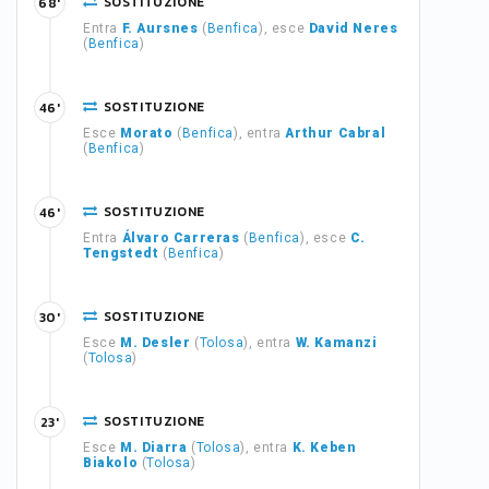
SOSTITUZIONE
68'
Entra
F. Aursnes
(
Benfica
), esce
David Neres
(
Benfica
)
SOSTITUZIONE
46'
Esce
Morato
(
Benfica
), entra
Arthur Cabral
(
Benfica
)
SOSTITUZIONE
46'
Entra
Álvaro Carreras
(
Benfica
), esce
C.
Tengstedt
(
Benfica
)
SOSTITUZIONE
30'
Esce
M. Desler
(
Tolosa
), entra
W. Kamanzi
(
Tolosa
)
SOSTITUZIONE
23'
Esce
M. Diarra
(
Tolosa
), entra
K. Keben
Biakolo
(
Tolosa
)