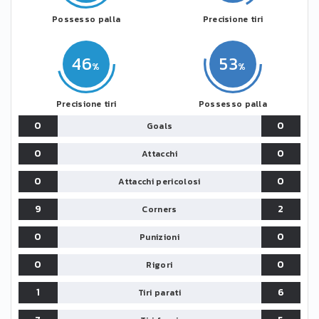
Possesso palla
Precisione tiri
46
53
Precisione tiri
Possesso palla
0
0
Goals
0
0
Attacchi
0
0
Attacchi pericolosi
9
2
Corners
0
0
Punizioni
0
0
Rigori
1
6
Tiri parati