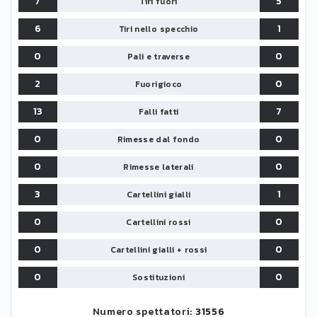
7
5
Tiri fuori
6
1
Tiri nello specchio
0
0
Pali e traverse
2
0
Fuorigioco
13
7
Falli fatti
0
0
Rimesse dal fondo
0
0
Rimesse laterali
3
1
Cartellini gialli
0
0
Cartellini rossi
0
0
Cartellini gialli + rossi
0
0
Sostituzioni
Numero spettatori:
31556