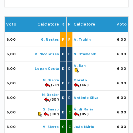
Voto
Calciatore
R
R
Calciatore
Voto
6,00
G. Restes
P
P
A. Trubin
6,00
6,00
R. Nicolaisen
D
D
N. Otamendi
6,00
A. Bah
6,00
Logan Costa
D
D
6,00
M. Diarra
Morato
6,00
D
D
6,00
(23')
(46')
M. Desler
6,00
D
D
António Silva
6,00
(30')
G. Suazo
Á. di María
6,00
D
C
6,00
(80')
(85')
6,00
V. Sierro
C
C
João Mário
6,00