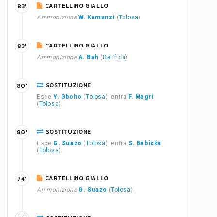
CARTELLINO GIALLO
83'
Ammonizione
W. Kamanzi
(
Tolosa
)
CARTELLINO GIALLO
83'
Ammonizione
A. Bah
(
Benfica
)
SOSTITUZIONE
80'
Esce
Y. Gboho
(
Tolosa
), entra
F. Magri
(
Tolosa
)
SOSTITUZIONE
80'
Esce
G. Suazo
(
Tolosa
), entra
S. Babicka
(
Tolosa
)
CARTELLINO GIALLO
74'
Ammonizione
G. Suazo
(
Tolosa
)