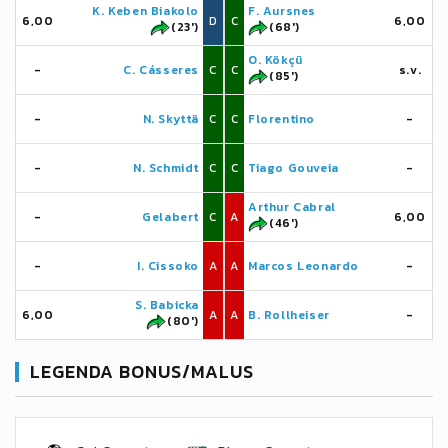
K. Keben Biakolo
F. Aursnes
6,00
D
C
6,00
(23')
(68')
O. Kökçü
-
C. Cásseres
C
C
s.v.
(85')
-
N. Skyttä
C
C
Florentino
-
-
N. Schmidt
C
C
Tiago Gouveia
-
Arthur Cabral
-
Gelabert
C
A
6,00
(46')
-
I. Cissoko
A
A
Marcos Leonardo
-
S. Babicka
6,00
A
A
B. Rollheiser
-
(80')
LEGENDA BONUS/MALUS