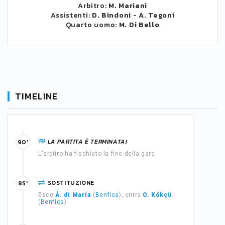
Arbitro:
M. Mariani
Assistenti:
D. Bindoni
-
A. Tegoni
Quarto uomo:
M. Di Bello
TIMELINE
LA PARTITA È TERMINATA!
90'
L'arbitro ha fischiato la fine della gara.
SOSTITUZIONE
85'
Esce
Á. di María
(
Benfica
), entra
O. Kökçü
(
Benfica
)