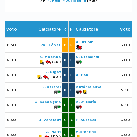
79'
F. Pemi Moumbagna
(Mar)
Voto
Calciatore
R
R
Calciatore
Voto
A. Trubin
6,50
Pau López
P
P
6,00
C. Mbemba
N. Otamendi
6,00
D
D
6,00
(46')
S. Gigot
6,00
D
D
A. Bah
6,00
(100')
L. Balerdi
António Silva
6,00
D
D
5,50
G. Kondogbia
Á. di María
6,00
C
C
6,50
6,50
J. Veretout
C
C
F. Aursnes
6,00
A. Harit
Florentino
6,50
C
C
6,00
(110')