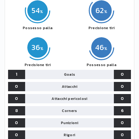
54
62
Possesso palla
Precisione tiri
36
46
Precisione tiri
Possesso palla
1
0
Goals
0
0
Attacchi
0
0
Attacchi pericolosi
8
6
Corners
0
0
Punizioni
0
0
Rigori