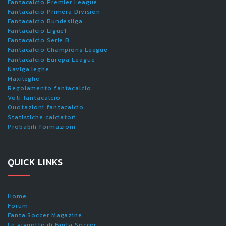
Fantacalcio Premier League
Fantacalcio Primera Division
Fantacalcio Bundesliga
Fantacalcio Ligue1
Fantacalcio Serie B
Fantacalcio Champions League
Fantacalcio Europa League
Naviga leghe
Maxileghe
Regolamento fantacalcio
Voti fantacalcio
Quotazioni fantacalcio
Statistiche calciatori
Probabili formazioni
QUICK LINKS
Home
Forum
Fanta.Soccer Magazine
Le vignette di Fanta.Soccer