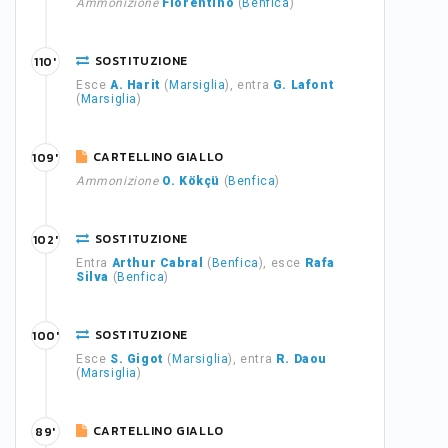
Ammonizione
Florentino
(
Benfica
)
SOSTITUZIONE
110'
Esce
A. Harit
(
Marsiglia
), entra
G. Lafont
(
Marsiglia
)
CARTELLINO GIALLO
109'
Ammonizione
O. Kökçü
(
Benfica
)
SOSTITUZIONE
102'
Entra
Arthur Cabral
(
Benfica
), esce
Rafa
Silva
(
Benfica
)
SOSTITUZIONE
100'
Esce
S. Gigot
(
Marsiglia
), entra
R. Daou
(
Marsiglia
)
CARTELLINO GIALLO
89'