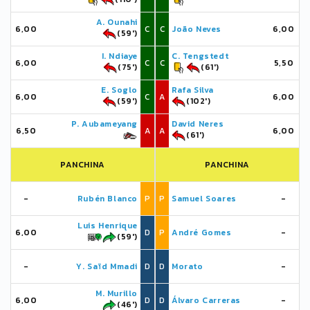
A. Ounahi
6,00
C
C
João Neves
6,00
(59')
I. Ndiaye
C. Tengstedt
6,00
C
C
5,50
(75')
(61')
E. Soglo
Rafa Silva
6,00
C
A
6,00
(59')
(102')
P. Aubameyang
David Neres
6,50
A
A
6,00
(61')
PANCHINA
PANCHINA
-
Rubén Blanco
P
P
Samuel Soares
-
Luis Henrique
6,00
D
P
André Gomes
-
(59')
-
Y. Saïd Mmadi
D
D
Morato
-
M. Murillo
6,00
D
D
Álvaro Carreras
-
(46')