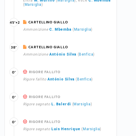
Entra
M. Murillo
(
Marsiglia
), esce
C. Mbemba
(
Marsiglia
)
CARTELLINO GIALLO
45'+2
Ammonizione
C. Mbemba
(
Marsiglia
)
CARTELLINO GIALLO
38'
Ammonizione
António Silva
(
Benfica
)
RIGORE FALLITO
0'
Rigore fallito
António Silva
(
Benfica
)
RIGORE FALLITO
0'
Rigore segnato
L. Balerdi
(
Marsiglia
)
RIGORE FALLITO
0'
Rigore segnato
Luis Henrique
(
Marsiglia
)