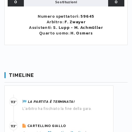
0
0
Sostituzioni
Numero spettatori:
59645
Arbitro:
F. Zwayer
Assistenti:
S. Lupp
-
M. Achmüller
Quarto uomo:
H. Osmers
TIMELINE
LA PARTITA È TERMINATA!
113'
L'arbitro ha fischiato la fine della gara.
CARTELLINO GIALLO
113'