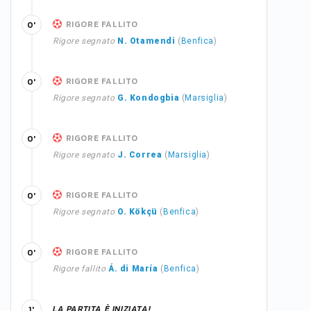
RIGORE FALLITO
0'
Rigore segnato
N. Otamendi
(
Benfica
)
RIGORE FALLITO
0'
Rigore segnato
G. Kondogbia
(
Marsiglia
)
RIGORE FALLITO
0'
Rigore segnato
J. Correa
(
Marsiglia
)
RIGORE FALLITO
0'
Rigore segnato
O. Kökçü
(
Benfica
)
RIGORE FALLITO
0'
Rigore fallito
Á. di María
(
Benfica
)
LA PARTITA È INIZIATA!
1'