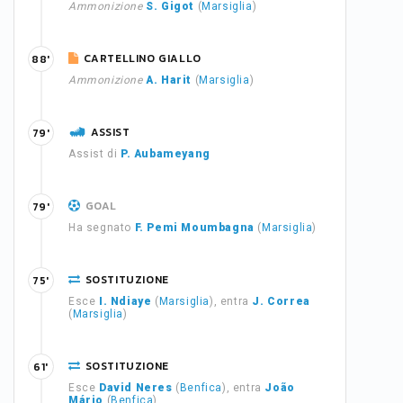
Ammonizione
S. Gigot
(
Marsiglia
)
CARTELLINO GIALLO
88'
Ammonizione
A. Harit
(
Marsiglia
)
ASSIST
79'
Assist di
P. Aubameyang
GOAL
79'
Ha segnato
F. Pemi Moumbagna
(
Marsiglia
)
SOSTITUZIONE
75'
Esce
I. Ndiaye
(
Marsiglia
), entra
J. Correa
(
Marsiglia
)
SOSTITUZIONE
61'
Esce
David Neres
(
Benfica
), entra
João
Mário
(
Benfica
)