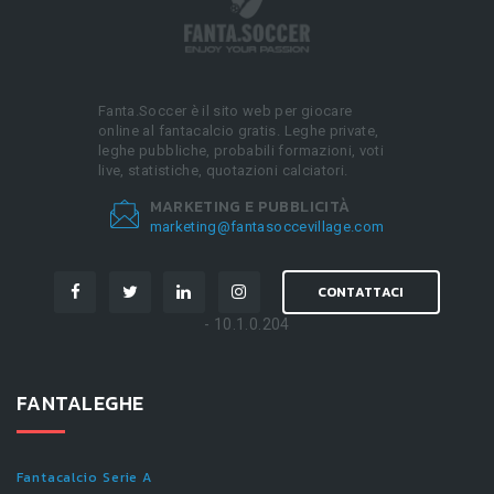
Fanta.Soccer è il sito web per giocare
online al fantacalcio gratis. Leghe private,
leghe pubbliche, probabili formazioni, voti
live, statistiche, quotazioni calciatori.
MARKETING E PUBBLICITÀ
marketing@fantasoccevillage.com
CONTATTACI
- 10.1.0.204
FANTALEGHE
Fantacalcio Serie A