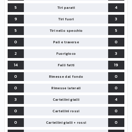
5
4
Tiri parati
9
3
Tiri fuori
5
5
Tiri nello specchio
0
0
Pali e traverse
2
3
Fuorigioco
14
19
Falli fatti
0
0
Rimesse dal fondo
0
0
Rimesse laterali
3
4
Cartellini gialli
0
0
Cartellini rossi
0
0
Cartellini gialli + rossi