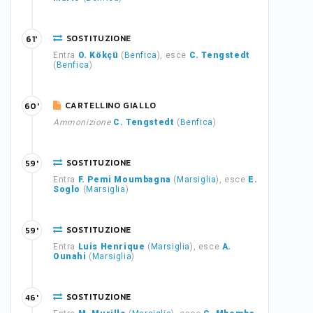
SOSTITUZIONE
61'
Entra
O. Kökçü
(
Benfica
), esce
C. Tengstedt
(
Benfica
)
CARTELLINO GIALLO
60'
Ammonizione
C. Tengstedt
(
Benfica
)
SOSTITUZIONE
59'
Entra
F. Pemi Moumbagna
(
Marsiglia
), esce
E.
Soglo
(
Marsiglia
)
SOSTITUZIONE
59'
Entra
Luis Henrique
(
Marsiglia
), esce
A.
Ounahi
(
Marsiglia
)
SOSTITUZIONE
46'