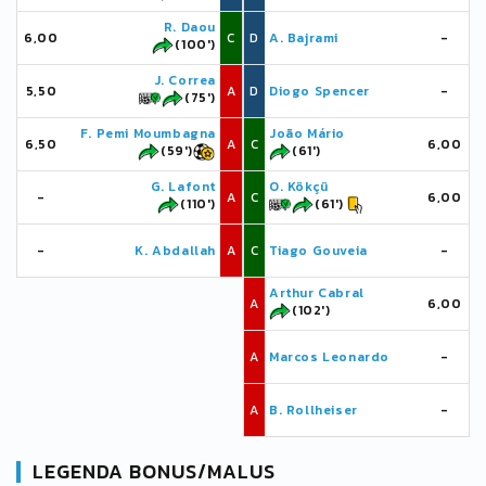
R. Daou
6,00
C
D
A. Bajrami
-
(100')
J. Correa
5,50
A
D
Diogo Spencer
-
(75')
F. Pemi Moumbagna
João Mário
6,50
A
C
6,00
(59')
(61')
G. Lafont
O. Kökçü
-
A
C
6,00
(110')
(61')
-
K. Abdallah
A
C
Tiago Gouveia
-
Arthur Cabral
A
6,00
(102')
A
Marcos Leonardo
-
A
B. Rollheiser
-
LEGENDA BONUS/MALUS