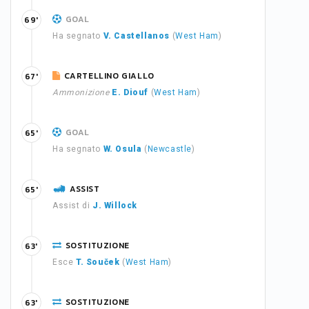
GOAL
69'
Ha segnato
V. Castellanos
(
West Ham
)
CARTELLINO GIALLO
67'
Ammonizione
E. Diouf
(
West Ham
)
GOAL
65'
Ha segnato
W. Osula
(
Newcastle
)
ASSIST
65'
Assist di
J. Willock
SOSTITUZIONE
63'
Esce
T. Souček
(
West Ham
)
SOSTITUZIONE
63'