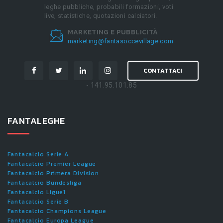
leghe pubbliche, probabili formazioni, voti
live, statistiche, quotazioni calciatori.
MARKETING E PUBBLICITÀ
marketing@fantasoccevillage.com
CONTATTACI
- 141.95.101.85
FANTALEGHE
Fantacalcio Serie A
Fantacalcio Premier League
Fantacalcio Primera Division
Fantacalcio Bundesliga
Fantacalcio Ligue1
Fantacalcio Serie B
Fantacalcio Champions League
Fantacalcio Europa League