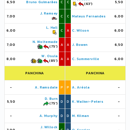
6,50
Bruno Guimarães
C
C
5,50
(63')
J. Ramsey
7,00
C
C
Mateus Fernandes
6,00
L. Hall
6,00
C
A
C. Wilson
6,00
N. Woltemade
7,00
A
A
J. Bowen
6,50
(75')
W. Osula
8,00
A
A
C. Summerville
6,00
(85')
PANCHINA
PANCHINA
-
A. Ramsdale
P
P
A. Aréola
-
D. Burn
5,50
D
D
K. Walker-Peters
-
(75')
-
A. Murphy
D
D
M. Kilman
-
J. Willock