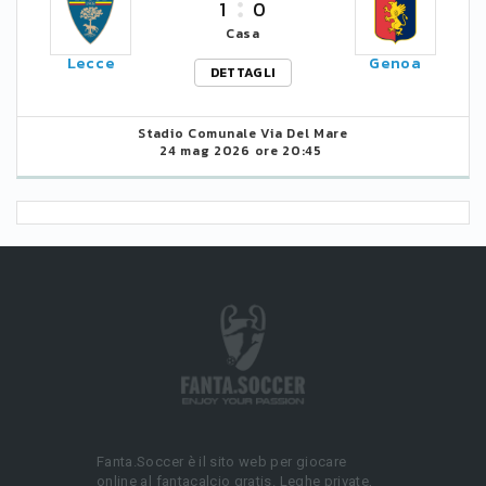
1
0
Casa
Lecce
Genoa
DETTAGLI
Stadio Comunale Via Del Mare
24 mag 2026 ore 20:45
Fanta.Soccer è il sito web per giocare
online al fantacalcio gratis. Leghe private,