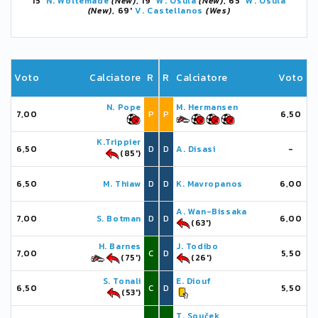
15'
N. Woltemade
(New)
, 19'
W. Osula
(New)
, 65'
W. Osula
(New)
, 69'
V. Castellanos
(Wes)
Voto
Calciatore
R
R
Calciatore
Voto
N. Pope
M. Hermansen
7,00
P
P
6,50
K.Trippier
6,50
D
D
A. Disasi
-
(85')
6,50
M. Thiaw
D
D
K. Mavropanos
6,00
A. Wan-Bissaka
7,00
S. Botman
D
D
6,00
(63')
H. Barnes
J. Todibo
7,00
C
D
5,50
(75')
(26')
S. Tonali
E. Diouf
6,50
C
D
5,50
(53')
T. Souček