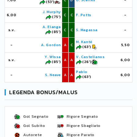
7,00
C
D
O. Scarles
-
(53')
J. Murphy
6,00
C
C
F. Potts
-
(75')
A. Elanga
s.v.
C
C
S. Magassa
-
(85')
M. Kanté
-
A. Gordon
A
C
5,50
(63')
Y. Wissa
V. Castellanos
s.v.
A
A
6,00
(85')
(26')
Pablo
-
S. Neave
A
A
6,00
(63')
LEGENDA BONUS/MALUS
Gol Segnato
Rigore Segnato
Gol Subito
Rigore Sbagliato
Autorete
Rigore Parato