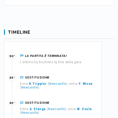
TIMELINE
LA PARTITA È TERMINATA!
90'
L'arbitro ha fischiato la fine della gara.
SOSTITUZIONE
85'
Esce
K.Trippier
(
Newcastle
), entra
Y. Wissa
(
Newcastle
)
SOSTITUZIONE
85'
Entra
A. Elanga
(
Newcastle
), esce
W. Osula
(
Newcastle
)