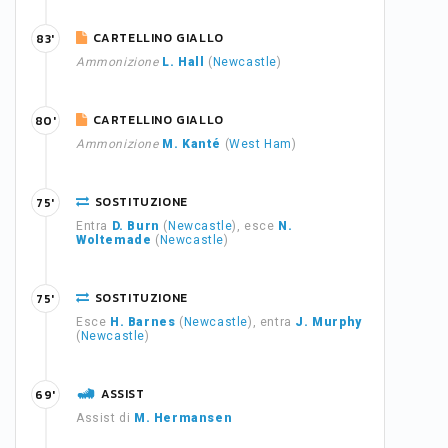
CARTELLINO GIALLO
83'
Ammonizione
L. Hall
(
Newcastle
)
CARTELLINO GIALLO
80'
Ammonizione
M. Kanté
(
West Ham
)
SOSTITUZIONE
75'
Entra
D. Burn
(
Newcastle
), esce
N.
Woltemade
(
Newcastle
)
SOSTITUZIONE
75'
Esce
H. Barnes
(
Newcastle
), entra
J. Murphy
(
Newcastle
)
ASSIST
69'
Assist di
M. Hermansen