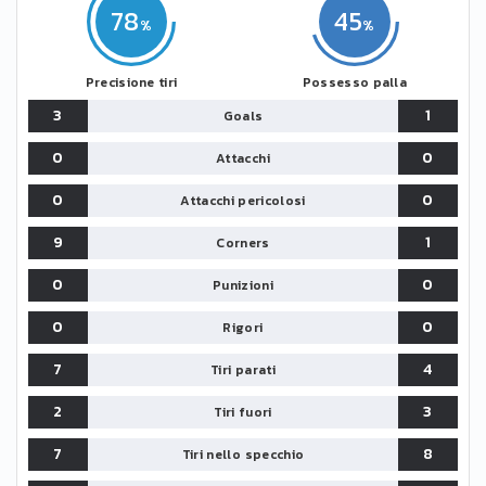
78
45
Precisione tiri
Possesso palla
3
1
Goals
0
0
Attacchi
0
0
Attacchi pericolosi
9
1
Corners
0
0
Punizioni
0
0
Rigori
7
4
Tiri parati
2
3
Tiri fuori
7
8
Tiri nello specchio