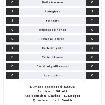
0
0
Pali e traverse
2
2
Fuorigioco
8
11
Falli fatti
0
0
Rimesse dal fondo
0
0
Rimesse laterali
1
3
Cartellini gialli
0
0
Cartellini rossi
0
0
Cartellini gialli + rossi
0
0
Sostituzioni
Numero spettatori:
52206
Arbitro:
J. Gillett
Assistenti:
N. Davies
-
S. Ledger
Quarto uomo:
L. Smith