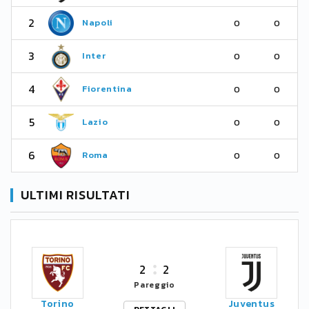
2
Napoli
0
0
3
Inter
0
0
4
Fiorentina
0
0
5
Lazio
0
0
6
Roma
0
0
ULTIMI RISULTATI
2
2
Pareggio
Torino
Juventus