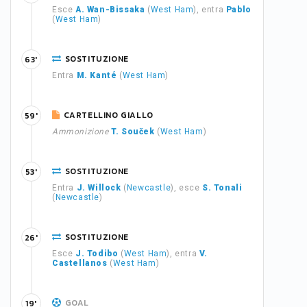
Esce
A. Wan-Bissaka
(
West Ham
), entra
Pablo
(
West Ham
)
SOSTITUZIONE
63'
Entra
M. Kanté
(
West Ham
)
CARTELLINO GIALLO
59'
Ammonizione
T. Souček
(
West Ham
)
SOSTITUZIONE
53'
Entra
J. Willock
(
Newcastle
), esce
S. Tonali
(
Newcastle
)
SOSTITUZIONE
26'
Esce
J. Todibo
(
West Ham
), entra
V.
Castellanos
(
West Ham
)
GOAL
19'