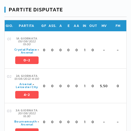
PARTITE DISPUTATE
GIO.
PARTITA
GF
ASS.
A
E
AA
IN
OUT
MV
FM
1A GIORNATA
05/08/2022
19:00
0
0
0
0
0
1
0
-
-
Crystal Palace
-
Arsenal
0-2
2A GIORNATA
13/08/2022 14:00
Arsenal
-
0
0
0
0
0
1
0
5,50
0
Leicester City
4-2
3A GIORNATA
20/08/2022
16:30
0
0
0
0
0
1
0
-
-
Bournemouth
-
Arsenal