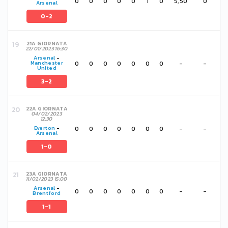
0
0
0
0
0
1
0
5,50
0
Arsenal
0-2
21A GIORNATA
22/01/2023 16:30
Arsenal
-
0
0
0
0
0
0
0
-
-
Manchester
United
3-2
22A GIORNATA
04/02/2023
12:30
0
0
0
0
0
0
0
-
-
Everton
-
Arsenal
1-0
23A GIORNATA
11/02/2023 15:00
Arsenal
-
0
0
0
0
0
0
0
-
-
Brentford
1-1