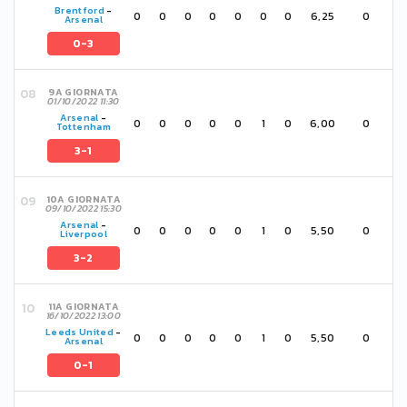
Brentford
-
0
0
0
0
0
0
0
6,25
0
Arsenal
0-3
9A GIORNATA
01/10/2022 11:30
Arsenal
-
0
0
0
0
0
1
0
6,00
0
Tottenham
3-1
10A GIORNATA
09/10/2022 15:30
Arsenal
-
0
0
0
0
0
1
0
5,50
0
Liverpool
3-2
11A GIORNATA
16/10/2022 13:00
Leeds United
-
0
0
0
0
0
1
0
5,50
0
Arsenal
0-1