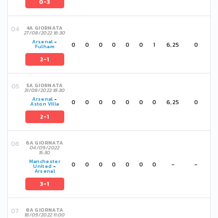
0-3
4A GIORNATA
27/08/2022 16:30
Arsenal
-
0
0
0
0
0
0
1
6,25
0
Fulham
2-1
5A GIORNATA
31/08/2022 18:30
Arsenal
-
0
0
0
0
0
0
0
6,25
0
Aston Villa
2-1
6A GIORNATA
04/09/2022
15:30
Manchester
0
0
0
0
0
0
0
-
-
United
-
Arsenal
3-1
8A GIORNATA
18/09/2022 11:00