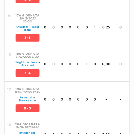
17A GIORNATA
26/12/2022
20:00
0
0
0
0
0
0
1
6,25
0
Arsenal
-
West
Ham
3-1
18A GIORNATA
31/12/2022 17:30
Brighton Hove
-
0
0
0
0
0
1
0
6,00
0
Arsenal
2-4
19A GIORNATA
03/01/2023 19:45
Arsenal
-
0
0
0
0
0
0
0
-
-
Newcastle
0-0
20A GIORNATA
15/01/2023 16:30
Tottenham
-