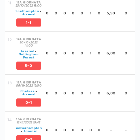
13A GIORNATA
23/10/2022 13:00
Southampton
-
0
0
0
0
0
1
0
5,50
0
Arsenal
1-1
14A GIORNATA
30/10/2022
14:00
Arsenal
-
0
0
0
0
0
1
0
6,00
0
Nottingham
Forest
5-0
15A GIORNATA
06/11/2022 12:00
Chelsea
-
0
0
0
0
0
1
0
6,00
0
Arsenal
0-1
16A GIORNATA
12/11/2022 19:45
Wolverhampton
0
0
0
0
0
0
0
-
-
-
Arsenal
0-2