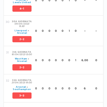
0
0
0
0
0
1
0
-
-
Leeds United
4-1
30A GIORNATA
09/04/2023
15:30
0
0
0
0
0
1
0
-
-
Liverpool
-
Arsenal
2-2
31A GIORNATA
16/04/2023 13:00
West Ham
-
0
0
0
0
0
0
1
6,00
0
Arsenal
2-2
32A GIORNATA
21/04/2023 19:00
Arsenal
-
0
0
0
0
0
0
0
6
0
Southampton
3-3