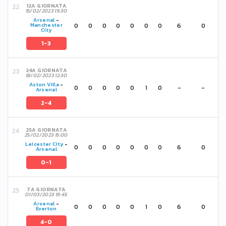
12A GIORNATA
15/02/2023 19:30
Arsenal
-
0
0
0
0
0
0
0
6
0
Manchester
City
1-3
24A GIORNATA
18/02/2023 12:30
Aston Villa
-
0
0
0
0
0
1
0
-
-
Arsenal
2-4
25A GIORNATA
25/02/2023 15:00
Leicester City
-
0
0
0
0
0
0
0
6
0
Arsenal
0-1
7A GIORNATA
01/03/2023 19:45
Arsenal
-
0
0
0
0
0
1
0
6
0
Everton
4-0