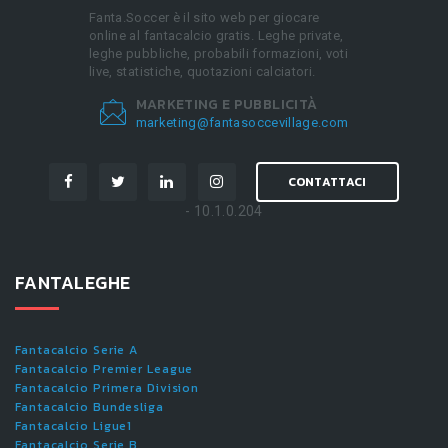
Fanta.Soccer è il sito web per giocare
online al fantacalcio gratis. Leghe private,
leghe pubbliche, probabili formazioni, voti
live, statistiche, quotazioni calciatori.
MARKETING E PUBBLICITÀ
marketing@fantasoccevillage.com
CONTATTACI
- 10.1.0.204
FANTALEGHE
Fantacalcio Serie A
Fantacalcio Premier League
Fantacalcio Primera Division
Fantacalcio Bundesliga
Fantacalcio Ligue1
Fantacalcio Serie B