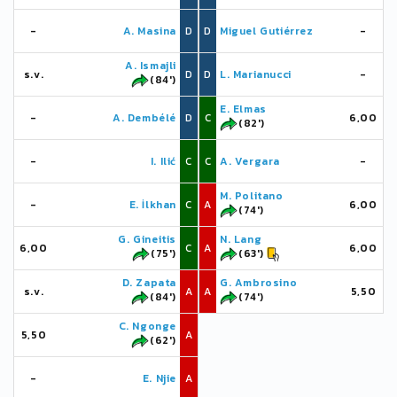
-
A. Masina
D
D
Miguel Gutiérrez
-
A. Ismajli
s.v.
D
D
L. Marianucci
-
(84')
E. Elmas
-
A. Dembélé
D
C
6,00
(82')
-
I. Ilić
C
C
A. Vergara
-
M. Politano
-
E. İlkhan
C
A
6,00
(74')
G. Gineitis
N. Lang
6,00
C
A
6,00
(75')
(63')
D. Zapata
G. Ambrosino
s.v.
A
A
5,50
(84')
(74')
C. Ngonge
5,50
A
(62')
-
E. Njie
A