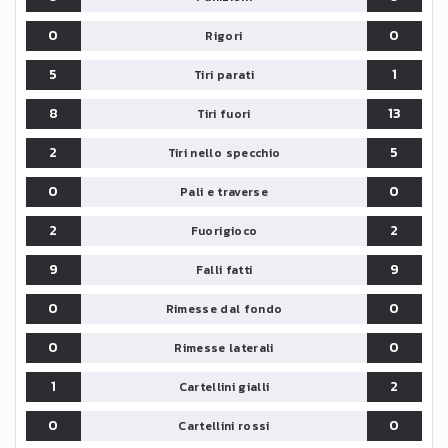
0
0
Rigori
5
1
Tiri parati
8
13
Tiri fuori
2
5
Tiri nello specchio
0
0
Pali e traverse
2
2
Fuorigioco
9
9
Falli fatti
0
0
Rimesse dal fondo
0
0
Rimesse laterali
1
2
Cartellini gialli
0
0
Cartellini rossi