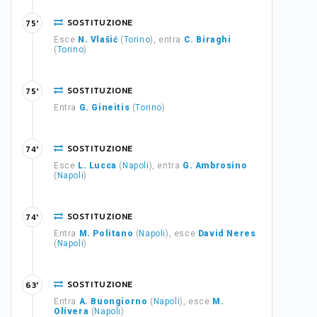
SOSTITUZIONE
75'
Esce
N. Vlašić
(
Torino
), entra
C. Biraghi
(
Torino
)
SOSTITUZIONE
75'
Entra
G. Gineitis
(
Torino
)
SOSTITUZIONE
74'
Esce
L. Lucca
(
Napoli
), entra
G. Ambrosino
(
Napoli
)
SOSTITUZIONE
74'
Entra
M. Politano
(
Napoli
), esce
David Neres
(
Napoli
)
SOSTITUZIONE
63'
Entra
A. Buongiorno
(
Napoli
), esce
M.
Olivera
(
Napoli
)