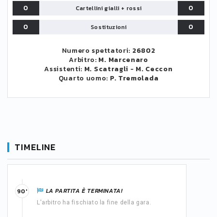
0
0
Cartellini gialli + rossi
0
0
Sostituzioni
Numero spettatori:
26802
Arbitro:
M. Marcenaro
Assistenti:
M. Scatragli
-
M. Ceccon
Quarto uomo:
P. Tremolada
TIMELINE
LA PARTITA È TERMINATA!
90'
L'arbitro ha fischiato la fine della gara.