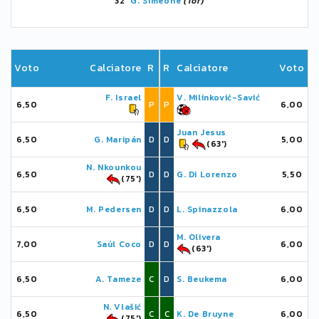
32'
G. Simeone
(Tor)
Voto
Calciatore
R
R
Calciatore
Voto
F. Israel
V. Milinković-Savić
6,50
P
P
6,00
Juan Jesus
6,50
G. Maripán
D
D
5,00
(63')
N. Nkounkou
6,50
D
D
G. Di Lorenzo
5,50
(75')
6,50
M. Pedersen
D
D
L. Spinazzola
6,00
M. Olivera
7,00
Saúl Coco
D
D
6,00
(63')
6,50
A. Tameze
C
D
S. Beukema
6,00
N. Vlašić
6,50
C
C
K. De Bruyne
6,00
(75')