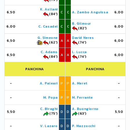
K. Asllani
6,50
C
C
A. Zambo Anguissa
6,00
(84')
B. Gilmour
6,00
C. Casadei
C
C
6,00
(82')
G. Simeone
David Neres
6,50
A
A
6,00
(62')
(74')
C. Adams
L. Lucca
6,50
A
A
6,00
(84')
(74')
PANCHINA
PANCHINA
-
A. Paleari
P
P
A. Meret
-
-
M. Popa
P
P
M. Ferrante
-
C. Biraghi
A. Buongiorno
5,50
D
D
5,50
(75')
(63')
-
V. Lazaro
D
D
P. Mazzocchi
-