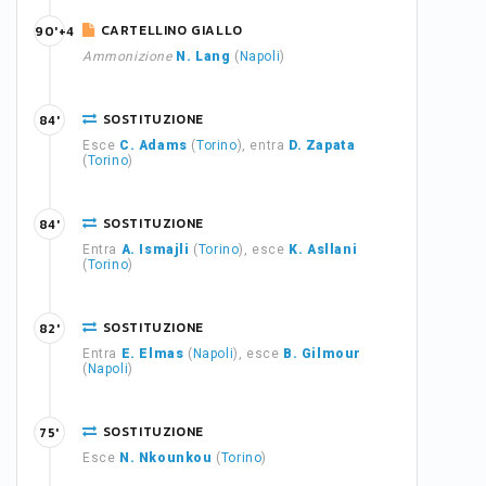
CARTELLINO GIALLO
90'+4
Ammonizione
N. Lang
(
Napoli
)
SOSTITUZIONE
84'
Esce
C. Adams
(
Torino
), entra
D. Zapata
(
Torino
)
SOSTITUZIONE
84'
Entra
A. Ismajli
(
Torino
), esce
K. Asllani
(
Torino
)
SOSTITUZIONE
82'
Entra
E. Elmas
(
Napoli
), esce
B. Gilmour
(
Napoli
)
SOSTITUZIONE
75'
Esce
N. Nkounkou
(
Torino
)