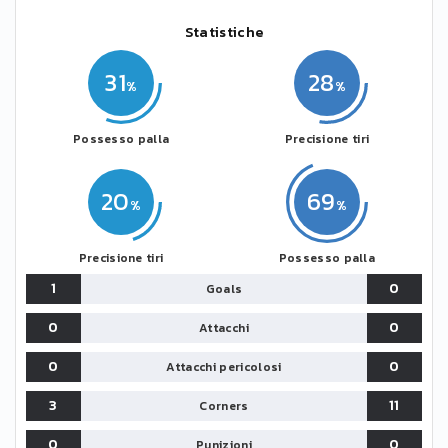
Statistiche
31
28
Possesso palla
Precisione tiri
20
69
Precisione tiri
Possesso palla
1
0
Goals
0
0
Attacchi
0
0
Attacchi pericolosi
3
11
Corners
0
0
Punizioni