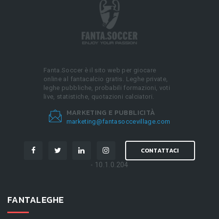
Fanta.Soccer è il sito web per giocare
online al fantacalcio gratis. Leghe private,
leghe pubbliche, probabili formazioni, voti
live, statistiche, quotazioni calciatori.
MARKETING E PUBBLICITÀ
marketing@fantasoccevillage.com
CONTATTACI
- 10.1.0.204
FANTALEGHE