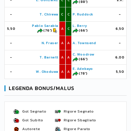
-
E. González
C
C
s.v.
(88')
-
T. Chirewa
C
C
P. Ruddock
-
Pablo Sarabia
L. Berry
5,50
A
C
6,50
(76')
(66')
-
N. Fraser
A
A
A. Townsend
-
C. Woodrow
-
T. Barnett
A
A
6,00
(66')
E. Adebayo
-
W. Okoduwa
A
A
5,50
(78')
LEGENDA BONUS/MALUS
Gol Segnato
Rigore Segnato
Gol Subito
Rigore Sbagliato
Autorete
Rigore Parato