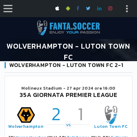
WOLVERHAMPTON - LUTON TOWN
FC
WOLVERHAMPTON - LUTON TOWN FC 2-1
HOME
CALENDARIO PREMIER LEAGUE 2023/2024
WOLVERHAMPTON - LUTON TOWN FC
Molineux Stadium -
27 apr 2024 ore 16:00
35A GIORNATA PREMIER LEAGUE
2
1
VS
Wolverhampton
Luton Town FC