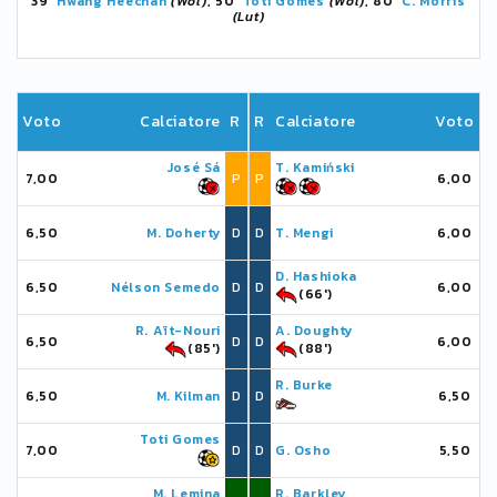
39'
Hwang Heechan
(Wol)
, 50'
Toti Gomes
(Wol)
, 80'
C. Morris
(Lut)
Voto
Calciatore
R
R
Calciatore
Voto
José Sá
T. Kamiński
7,00
P
P
6,00
6,50
M. Doherty
D
D
T. Mengi
6,00
D. Hashioka
6,50
Nélson Semedo
D
D
6,00
(66')
R. Aït-Nouri
A. Doughty
6,50
D
D
6,00
(85')
(88')
R. Burke
6,50
M. Kilman
D
D
6,50
Toti Gomes
7,00
D
D
G. Osho
5,50
M. Lemina
R. Barkley