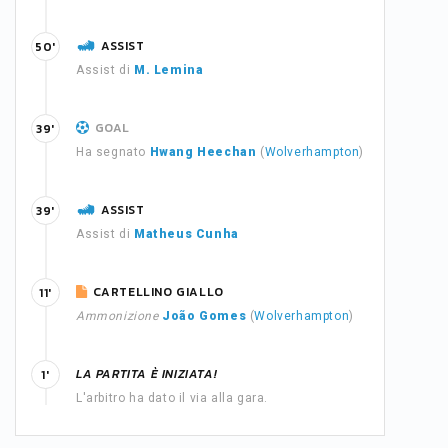
ASSIST
50'
Assist di
M. Lemina
GOAL
39'
Ha segnato
Hwang Heechan
(
Wolverhampton
)
ASSIST
39'
Assist di
Matheus Cunha
CARTELLINO GIALLO
11'
Ammonizione
João Gomes
(
Wolverhampton
)
LA PARTITA È INIZIATA!
1'
L'arbitro ha dato il via alla gara.