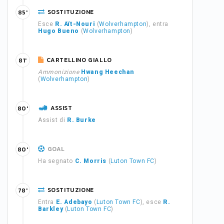
SOSTITUZIONE
85'
Esce
R. Aït-Nouri
(
Wolverhampton
), entra
Hugo Bueno
(
Wolverhampton
)
CARTELLINO GIALLO
81'
Ammonizione
Hwang Heechan
(
Wolverhampton
)
ASSIST
80'
Assist di
R. Burke
GOAL
80'
Ha segnato
C. Morris
(
Luton Town FC
)
SOSTITUZIONE
78'
Entra
E. Adebayo
(
Luton Town FC
), esce
R.
Barkley
(
Luton Town FC
)