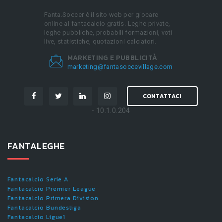
Fanta.Soccer è il sito web per giocare
online al fantacalcio gratis. Leghe private,
leghe pubbliche, probabili formazioni, voti
live, statistiche, quotazioni calciatori.
MARKETING E PUBBLICITÀ
marketing@fantasoccevillage.com
CONTATTACI
- 10.1.0.204
FANTALEGHE
Fantacalcio Serie A
Fantacalcio Premier League
Fantacalcio Primera Division
Fantacalcio Bundesliga
Fantacalcio Ligue1