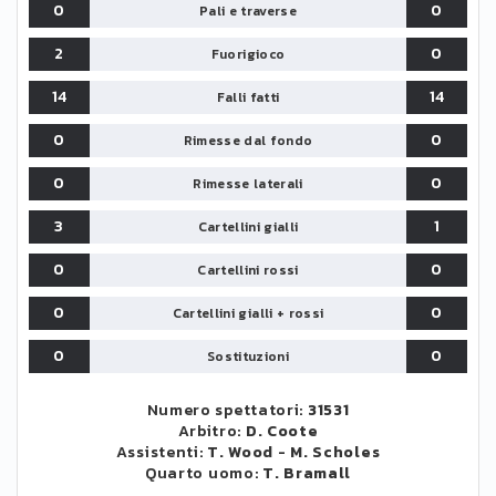
0
0
Pali e traverse
2
0
Fuorigioco
14
14
Falli fatti
0
0
Rimesse dal fondo
0
0
Rimesse laterali
3
1
Cartellini gialli
0
0
Cartellini rossi
0
0
Cartellini gialli + rossi
0
0
Sostituzioni
Numero spettatori:
31531
Arbitro:
D. Coote
Assistenti:
T. Wood
-
M. Scholes
Quarto uomo:
T. Bramall