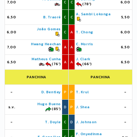
7,00
C
C
6,00
(78')
A. Sambi Lokonga
6,50
B. Traoré
C
C
5,50
João Gomes
6,00
C
A
T. Chong
6,00
Hwang Heechan
C. Morris
7,00
A
A
6,50
Matheus Cunha
J. Clark
6,50
A
A
6,50
(76')
(66')
PANCHINA
PANCHINA
-
D. Bentley
P
P
T. Krul
-
Hugo Bueno
s.v.
D
P
J. Shea
-
(85')
-
T. Doyle
C
D
J. Johnson
-
F. Onyedinma