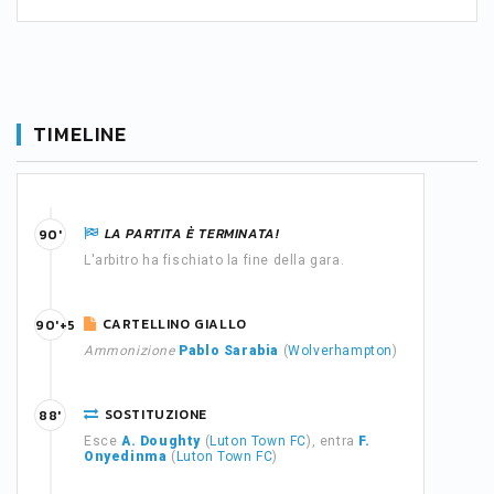
TIMELINE
LA PARTITA È TERMINATA!
90'
L'arbitro ha fischiato la fine della gara.
CARTELLINO GIALLO
90'+5
Ammonizione
Pablo Sarabia
(
Wolverhampton
)
SOSTITUZIONE
88'
Esce
A. Doughty
(
Luton Town FC
), entra
F.
Onyedinma
(
Luton Town FC
)