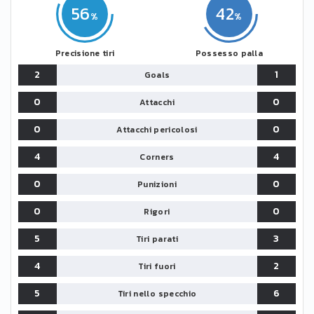
56
42
Precisione tiri
Possesso palla
2
1
Goals
0
0
Attacchi
0
0
Attacchi pericolosi
4
4
Corners
0
0
Punizioni
0
0
Rigori
5
3
Tiri parati
4
2
Tiri fuori
5
6
Tiri nello specchio