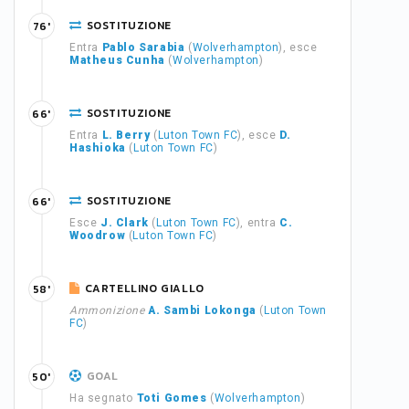
SOSTITUZIONE
76'
Entra
Pablo Sarabia
(
Wolverhampton
), esce
Matheus Cunha
(
Wolverhampton
)
SOSTITUZIONE
66'
Entra
L. Berry
(
Luton Town FC
), esce
D.
Hashioka
(
Luton Town FC
)
SOSTITUZIONE
66'
Esce
J. Clark
(
Luton Town FC
), entra
C.
Woodrow
(
Luton Town FC
)
CARTELLINO GIALLO
58'
Ammonizione
A. Sambi Lokonga
(
Luton Town
FC
)
GOAL
50'
Ha segnato
Toti Gomes
(
Wolverhampton
)