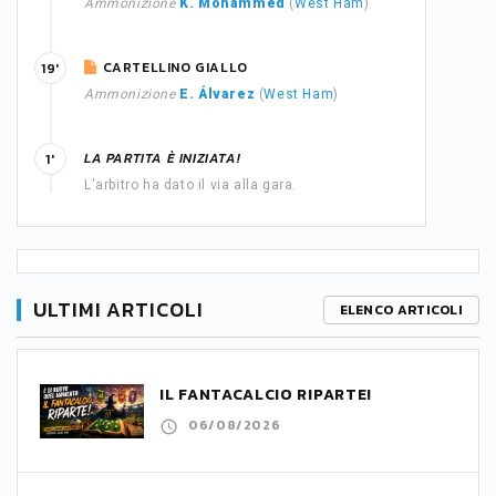
Ammonizione
K. Mohammed
(
West Ham
)
CARTELLINO GIALLO
19'
Ammonizione
E. Álvarez
(
West Ham
)
LA PARTITA È INIZIATA!
1'
L'arbitro ha dato il via alla gara.
ULTIMI ARTICOLI
ELENCO ARTICOLI
IL FANTACALCIO RIPARTE!
06/08/2026