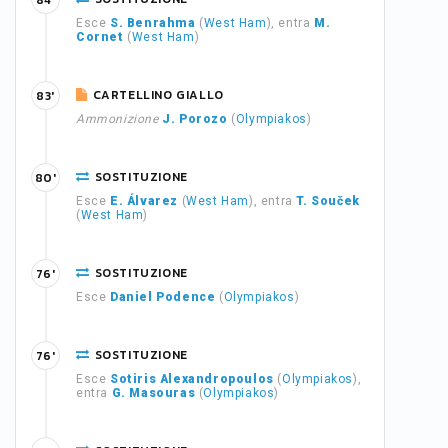
84'
Esce
S. Benrahma
(
West Ham
), entra
M.
Cornet
(
West Ham
)
CARTELLINO GIALLO
83'
Ammonizione
J. Porozo
(
Olympiakos
)
SOSTITUZIONE
80'
Esce
E. Álvarez
(
West Ham
), entra
T. Souček
(
West Ham
)
SOSTITUZIONE
76'
Esce
Daniel Podence
(
Olympiakos
)
SOSTITUZIONE
76'
Esce
Sotiris Alexandropoulos
(
Olympiakos
),
entra
G. Masouras
(
Olympiakos
)