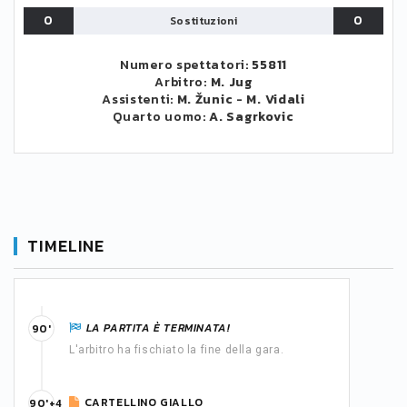
0
0
Sostituzioni
Numero spettatori:
55811
Arbitro:
M. Jug
Assistenti:
M. Žunic
-
M. Vidali
Quarto uomo:
A. Sagrkovic
TIMELINE
LA PARTITA È TERMINATA!
90'
L'arbitro ha fischiato la fine della gara.
CARTELLINO GIALLO
90'+4