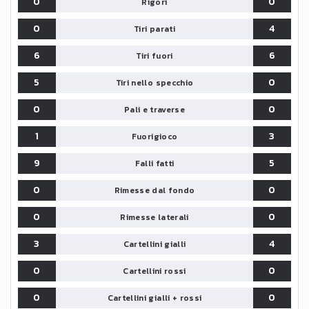
0
0
Rigori
0
4
Tiri parati
6
6
Tiri fuori
5
0
Tiri nello specchio
0
0
Pali e traverse
1
3
Fuorigioco
9
5
Falli fatti
0
0
Rimesse dal fondo
0
0
Rimesse laterali
3
4
Cartellini gialli
0
0
Cartellini rossi
0
0
Cartellini gialli + rossi