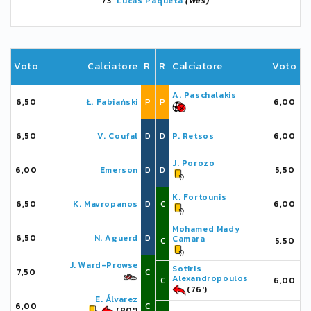
73'
Lucas Paquetá
(Wes)
Voto
Calciatore
R
R
Calciatore
Voto
A. Paschalakis
6,50
Ł. Fabiański
P
P
6,00
6,50
V. Coufal
D
D
P. Retsos
6,00
J. Porozo
6,00
Emerson
D
D
5,50
K. Fortounis
6,50
K. Mavropanos
D
C
6,00
Mohamed Mady
6,50
N. Aguerd
D
Camara
C
5,50
J. Ward-Prowse
Sotiris
7,50
C
Alexandropoulos
C
6,00
(76')
E. Álvarez
6,00
C
(80')