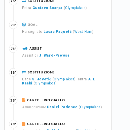
SOSTITUZIONE
76'
Entra
Gustavo Scarpa
(
Olympiakos
)
GOAL
73'
Ha segnato
Lucas Paquetá
(
West Ham
)
ASSIST
73'
Assist di
J. Ward-Prowse
SOSTITUZIONE
56'
Esce
S. Jovetić
(
Olympiakos
), entra
A. El
Kaabi
(
Olympiakos
)
CARTELLINO GIALLO
38'
Ammonizione
Daniel Podence
(
Olympiakos
)
CARTELLINO GIALLO
28'