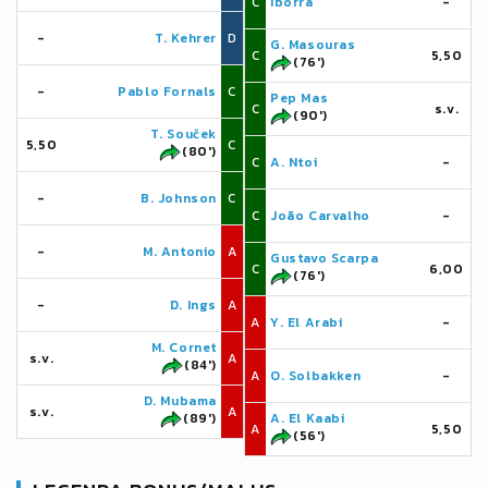
C
Iborra
-
-
T. Kehrer
D
G. Masouras
C
5,50
(76')
-
Pablo Fornals
C
Pep Mas
C
s.v.
(90')
T. Souček
5,50
C
(80')
C
A. Ntoi
-
-
B. Johnson
C
C
João Carvalho
-
-
M. Antonio
A
Gustavo Scarpa
C
6,00
(76')
-
D. Ings
A
A
Y. El Arabi
-
M. Cornet
s.v.
A
(84')
A
O. Solbakken
-
D. Mubama
s.v.
A
(89')
A. El Kaabi
A
5,50
(56')