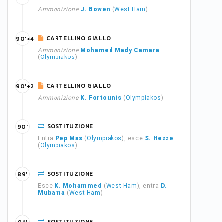
Ammonizione
J. Bowen
(
West Ham
)
CARTELLINO GIALLO
90'+4
Ammonizione
Mohamed Mady Camara
(
Olympiakos
)
CARTELLINO GIALLO
90'+2
Ammonizione
K. Fortounis
(
Olympiakos
)
SOSTITUZIONE
90'
Entra
Pep Mas
(
Olympiakos
), esce
S. Hezze
(
Olympiakos
)
SOSTITUZIONE
89'
Esce
K. Mohammed
(
West Ham
), entra
D.
Mubama
(
West Ham
)
SOSTITUZIONE