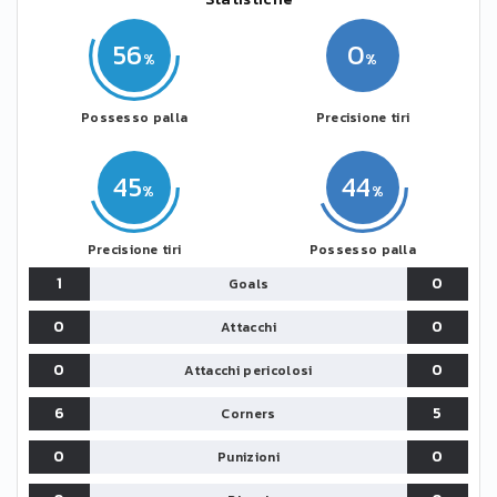
56
0
Possesso palla
Precisione tiri
45
44
Precisione tiri
Possesso palla
1
0
Goals
0
0
Attacchi
0
0
Attacchi pericolosi
6
5
Corners
0
0
Punizioni