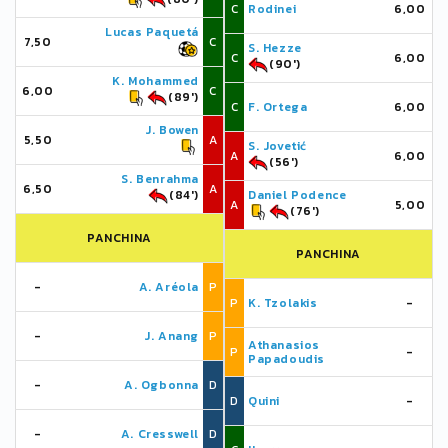
C
Rodinei
6,00
Lucas Paquetá
7,50
C
S. Hezze
C
6,00
(90')
K. Mohammed
6,00
C
(89')
C
F. Ortega
6,00
J. Bowen
5,50
A
S. Jovetić
A
6,00
(56')
S. Benrahma
6,50
A
(84')
Daniel Podence
A
5,00
(76')
PANCHINA
PANCHINA
-
A. Aréola
P
P
K. Tzolakis
-
-
J. Anang
P
Athanasios
P
-
Papadoudis
-
A. Ogbonna
D
D
Quini
-
-
A. Cresswell
D