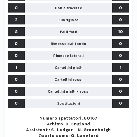
0
0
Pali e traverse
2
0
Fuorigioco
8
10
Falli fatti
0
0
Rimesse dal fondo
0
0
Rimesse laterali
1
1
Cartellini gialli
0
0
Cartellini rossi
0
0
Cartellini gialli + rossi
0
0
Sostituzioni
Numero spettatori:
60167
Arbitro:
D. England
Assistenti:
S. Ledger
-
N. Greenhalgh
Quarto uomo:
O. Langford