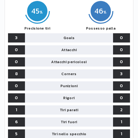
45
46
Precisione tiri
Possesso palla
3
0
Goals
0
0
Attacchi
0
0
Attacchi pericolosi
8
3
Corners
0
0
Punizioni
0
0
Rigori
1
2
Tiri parati
6
1
Tiri fuori
5
1
Tiri nello specchio