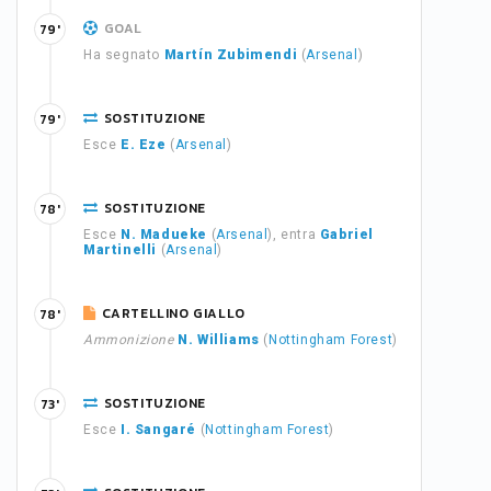
GOAL
79'
Ha segnato
Martín Zubimendi
(
Arsenal
)
SOSTITUZIONE
79'
Esce
E. Eze
(
Arsenal
)
SOSTITUZIONE
78'
Esce
N. Madueke
(
Arsenal
), entra
Gabriel
Martinelli
(
Arsenal
)
CARTELLINO GIALLO
78'
Ammonizione
N. Williams
(
Nottingham Forest
)
SOSTITUZIONE
73'
Esce
I. Sangaré
(
Nottingham Forest
)