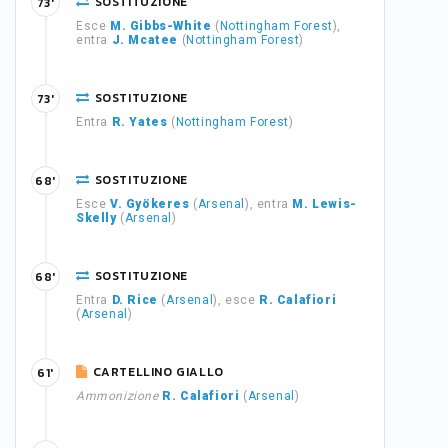
SOSTITUZIONE
73'
Esce
M. Gibbs-White
(
Nottingham Forest
),
entra
J. Mcatee
(
Nottingham Forest
)
SOSTITUZIONE
73'
Entra
R. Yates
(
Nottingham Forest
)
SOSTITUZIONE
68'
Esce
V. Gyökeres
(
Arsenal
), entra
M. Lewis-
Skelly
(
Arsenal
)
SOSTITUZIONE
68'
Entra
D. Rice
(
Arsenal
), esce
R. Calafiori
(
Arsenal
)
CARTELLINO GIALLO
61'
Ammonizione
R. Calafiori
(
Arsenal
)