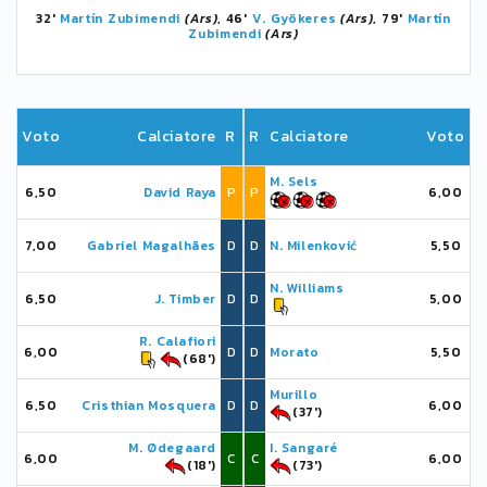
32'
Martín Zubimendi
(Ars)
, 46'
V. Gyökeres
(Ars)
, 79'
Martín
Zubimendi
(Ars)
Voto
Calciatore
R
R
Calciatore
Voto
M. Sels
6,50
David Raya
P
P
6,00
7,00
Gabriel Magalhães
D
D
N. Milenković
5,50
N. Williams
6,50
J. Timber
D
D
5,00
R. Calafiori
6,00
D
D
Morato
5,50
(68')
Murillo
6,50
Cristhian Mosquera
D
D
6,00
(37')
M. Ødegaard
I. Sangaré
6,00
C
C
6,00
(18')
(73')