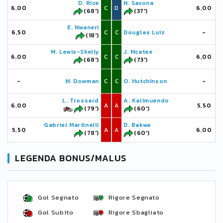
D. Rice
N. Savona
6,00
C
D
6,00
(68')
(37')
E. Nwaneri
6,50
C
C
Douglas Luiz
-
(18')
M. Lewis-Skelly
J. Mcatee
6,00
C
C
6,00
(68')
(73')
-
M. Dowman
C
C
O. Hutchinson
-
L. Trossard
A. Kalimuendo
6,00
A
A
5,50
(79')
(60')
Gabriel Martinelli
D. Bakwa
5,50
A
A
6,00
(78')
(60')
LEGENDA BONUS/MALUS
Gol Segnato
Rigore Segnato
Gol Subito
Rigore Sbagliato