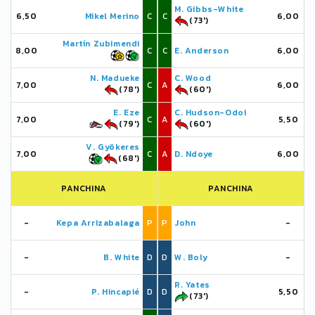
M. Gibbs-White
6,50
Mikel Merino
C
C
6,00
(73')
Martín Zubimendi
8,00
C
C
E. Anderson
6,00
N. Madueke
C. Wood
7,00
C
A
6,00
(78')
(60')
E. Eze
C. Hudson-Odoi
7,00
C
A
5,50
(79')
(60')
V. Gyökeres
7,00
C
A
D. Ndoye
6,00
(68')
PANCHINA
PANCHINA
-
Kepa Arrizabalaga
P
P
John
-
-
B. White
D
D
W. Boly
-
R. Yates
-
P. Hincapié
D
D
5,50
(73')