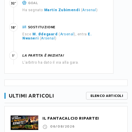
GOAL
32'
Ha segnato
Martín Zubimendi
(
Arsenal
)
SOSTITUZIONE
18'
Esce
M. Ødegaard
(
Arsenal
), entra
E.
Nwaneri
(
Arsenal
)
LA PARTITA È INIZIATA!
1'
L'arbitro ha dato il via alla gara.
ULTIMI ARTICOLI
ELENCO ARTICOLI
IL FANTACALCIO RIPARTE!
06/08/2026