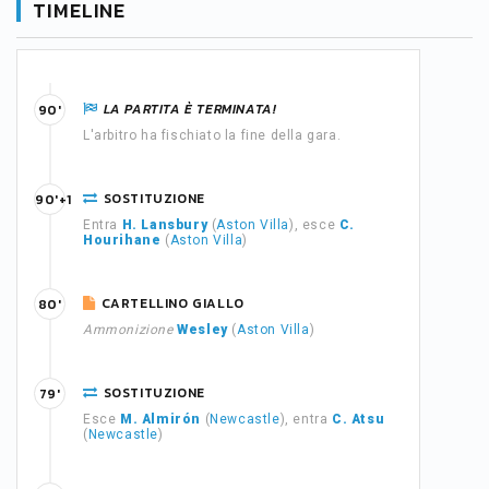
TIMELINE
LA PARTITA È TERMINATA!
90'
L'arbitro ha fischiato la fine della gara.
SOSTITUZIONE
90'+1
Entra
H. Lansbury
(
Aston Villa
), esce
C.
Hourihane
(
Aston Villa
)
CARTELLINO GIALLO
80'
Ammonizione
Wesley
(
Aston Villa
)
SOSTITUZIONE
79'
Esce
M. Almirón
(
Newcastle
), entra
C. Atsu
(
Newcastle
)