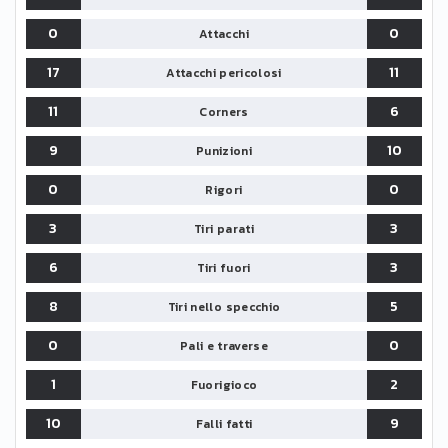
0
0
Attacchi
17
11
Attacchi pericolosi
11
6
Corners
9
10
Punizioni
0
0
Rigori
3
3
Tiri parati
6
3
Tiri fuori
8
5
Tiri nello specchio
0
0
Pali e traverse
1
2
Fuorigioco
10
9
Falli fatti