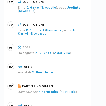
SOSTITUZIONE
72'
Entra
D. Gayle
(
Newcastle
), esce
Joelinton
(
Newcastle
)
SOSTITUZIONE
63'
Esce
P. Dummett
(
Newcastle
), entra
A.
Carroll
(
Newcastle
)
GOAL
36'
Ha segnato
A. El Ghazi
(
Aston Villa
)
ASSIST
36'
Assist di
C. Hourihane
CARTELLINO GIALLO
35'
Ammonizione
F. Fernández
(
Newcastle
)
ASSIST
32'