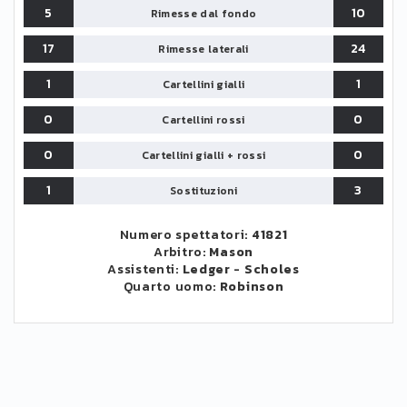
5
10
Rimesse dal fondo
17
24
Rimesse laterali
1
1
Cartellini gialli
0
0
Cartellini rossi
0
0
Cartellini gialli + rossi
1
3
Sostituzioni
Numero spettatori:
41821
Arbitro:
Mason
Assistenti:
Ledger
-
Scholes
Quarto uomo:
Robinson