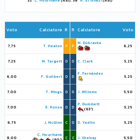
32'
C. Hourihane
(Ast)
, 36'
A. El Ghazi
(Ast)
Voto
Calciatore
R
R
Calciatore
Voto
M. Dúbravka
7,75
T. Heaton
P
P
6,25
7,25
M. Targett
D
D
C. Clark
5,25
F. Fernández
6,00
F. Guilbert
D
D
5,25
7,00
T. Mings
D
D
J. Willems
5,50
P. Dummett
7,00
E. Konsa
D
D
5,25
(63')
6,75
J. McGinn
C
D
D. Yedlin
5,25
C. Hourihane
8,00
C
C
J. Shelvey
5,50
(90')