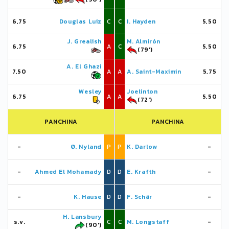
6,75
Douglas Luiz
C
C
I. Hayden
5,50
J. Grealish
M. Almirón
6,75
A
C
5,50
(79')
A. El Ghazi
7,50
A
A
A. Saint-Maximin
5,75
Wesley
Joelinton
6,75
A
A
5,50
(72')
PANCHINA
PANCHINA
-
Ø. Nyland
P
P
K. Darlow
-
-
Ahmed El Mohamady
D
D
E. Krafth
-
-
K. Hause
D
D
F. Schär
-
H. Lansbury
s.v.
C
C
M. Longstaff
-
(90')