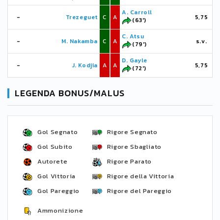
A. Carroll
-
Trezeguet
C
A
5,75
(63')
C. Atsu
-
M. Nakamba
C
A
s.v.
(79')
D. Gayle
-
J. Kodjia
A
A
5,75
(72')
LEGENDA BONUS/MALUS
Gol Segnato
Rigore Segnato
Gol Subito
Rigore Sbagliato
Autorete
Rigore Parato
Gol Vittoria
Rigore della Vittoria
Gol Pareggio
Rigore del Pareggio
Ammonizione