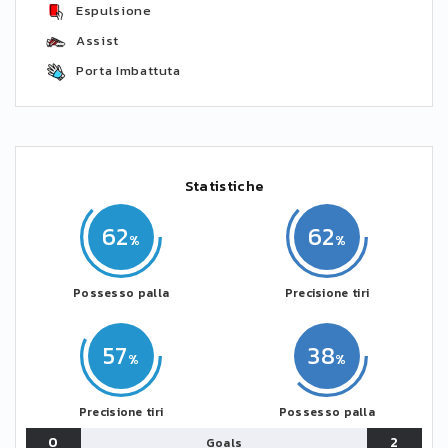
Espulsione
Assist
Porta Imbattuta
Statistiche
62
62
Possesso palla
Precisione tiri
57
38
Precisione tiri
Possesso palla
0
2
Goals