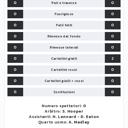
0
0
Pali e traverse
0
0
Fuorigioco
0
0
Falli fatti
0
0
Rimesse dal fondo
0
0
Rimesse laterali
0
2
Cartellini gialli
0
0
Cartellini rossi
0
0
Cartellini gialli + rossi
0
0
Sostituzioni
Numero spettatori:
0
Arbitro:
S. Hooper
Assistenti:
H. Lennard
-
D. Eaton
Quarto uomo:
A. Madley