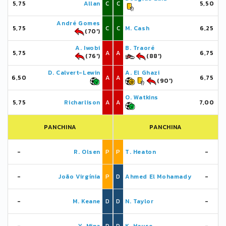
5,75
Allan
C
C
5,50
André Gomes
5,75
C
C
M. Cash
6,25
(70')
A. Iwobi
B. Traoré
5,75
A
A
6,75
(76')
(88')
D. Calvert-Lewin
A. El Ghazi
6,50
A
A
6,75
(90')
O. Watkins
5,75
Richarlison
A
A
7,00
PANCHINA
PANCHINA
-
R. Olsen
P
P
T. Heaton
-
-
João Virgínia
P
D
Ahmed El Mohamady
-
-
M. Keane
D
D
N. Taylor
-