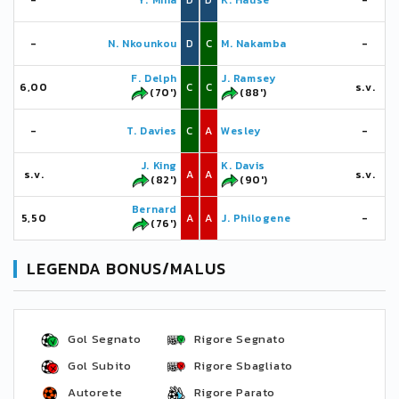
-
Y. Mina
D
D
K. Hause
-
-
N. Nkounkou
D
C
M. Nakamba
-
F. Delph
J. Ramsey
6,00
C
C
s.v.
(70')
(88')
-
T. Davies
C
A
Wesley
-
J. King
K. Davis
s.v.
A
A
s.v.
(82')
(90')
Bernard
5,50
A
A
J. Philogene
-
(76')
LEGENDA BONUS/MALUS
Gol Segnato
Rigore Segnato
Gol Subito
Rigore Sbagliato
Autorete
Rigore Parato