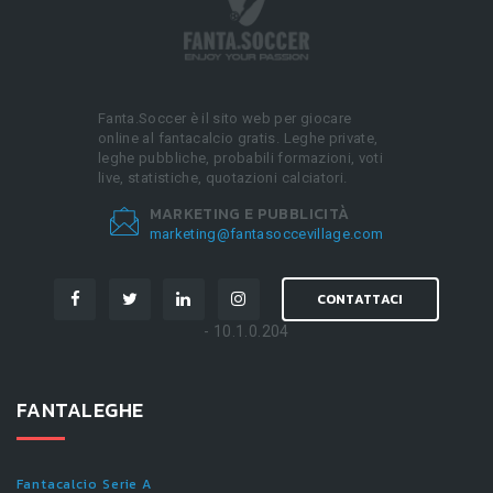
Fanta.Soccer è il sito web per giocare
online al fantacalcio gratis. Leghe private,
leghe pubbliche, probabili formazioni, voti
live, statistiche, quotazioni calciatori.
MARKETING E PUBBLICITÀ
marketing@fantasoccevillage.com
CONTATTACI
- 10.1.0.204
FANTALEGHE
Fantacalcio Serie A