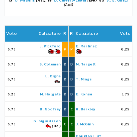
13'
O. Watkins
(Ast)
, 19'
D. Calvert-Lewin
(Eve)
, 80'
A. El Ghazi
(Ast)
Voto
Calciatore
R
R
Calciatore
Voto
J. Pickford
E. Martínez
5,75
P
P
6,25
5,75
S. Coleman
D
D
M. Targett
6,25
L. Digne
6,75
D
D
T. Mings
6,25
5,25
M. Holgate
D
D
E. Konsa
5,75
5,75
B. Godfrey
D
C
R. Barkley
6,25
G. Sigurðsson
5,75
C
C
J. McGinn
6,25
(82')
Douglas Luiz