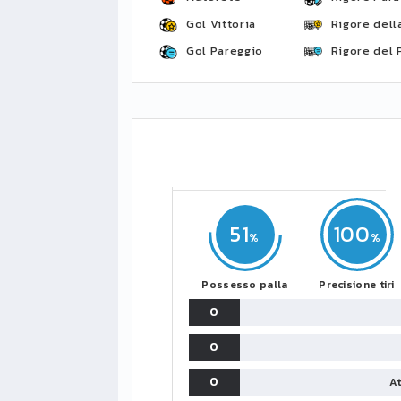
Gol Vittoria
Rigore della
Gol Pareggio
Rigore del 
51
100
Possesso palla
Precisione tiri
0
0
0
At