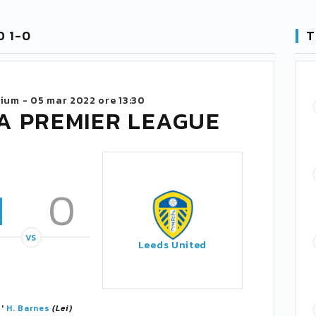
D 1-0
T
dium -
05 mar 2022 ore 13:30
A PREMIER LEAGUE
1
0
VS
Leeds United
7'
H. Barnes
(Lei)