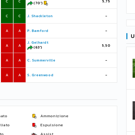
C
C
5,75
(70')
C
C
J. Shackleton
-
A
A
P. Bamford
-
U
J. Gelhardt
A
A
5,50
(63')
A
A
C. Summerville
-
A
A
S. Greenwood
-
nato
Ammonizione
liato
Espulsione
to
Assist