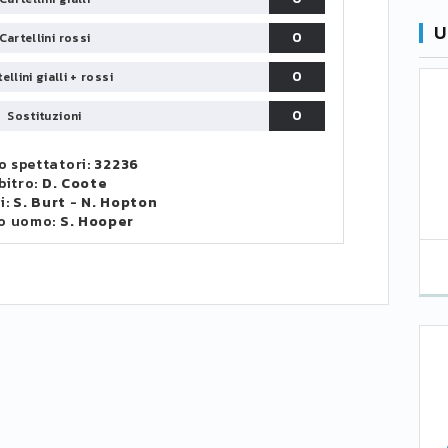
U
0
Cartellini rossi
0
ellini gialli + rossi
0
Sostituzioni
 spettatori:
32236
bitro:
D. Coote
i:
S. Burt
-
N. Hopton
o uomo:
S. Hooper