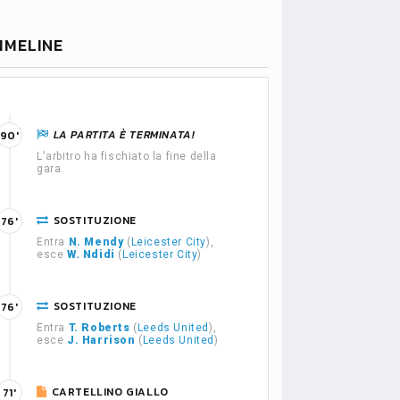
IMELINE
LA PARTITA È TERMINATA!
90'
L'arbitro ha fischiato la fine della
gara.
SOSTITUZIONE
76'
Entra
N. Mendy
(
Leicester City
),
esce
W. Ndidi
(
Leicester City
)
SOSTITUZIONE
76'
Entra
T. Roberts
(
Leeds United
),
esce
J. Harrison
(
Leeds United
)
CARTELLINO GIALLO
71'