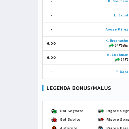
-
B. Soumaré
-
L. Brunt
-
Ayoze Pérez
K. Iheanacho
6,00
(61')
A. Lookman
6,00
(61')
-
P. Daka
LEGENDA BONUS/MALUS
Gol Segnato
Rigore Seg
Gol Subito
Rigore Sbag
Autorete
Rigore Para