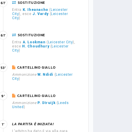
SOSTITUZIONE
61'
Entra
K. Iheanacho
(
Leicester
City
), esce
J. Vardy
(
Leicester
City
)
SOSTITUZIONE
61'
Entra
A. Lookman
(
Leicester City
),
esce
H. Choudhury
(
Leicester
City
)
CARTELLINO GIALLO
53'
Ammonizione
W. Ndidi
(
Leicester
City
)
CARTELLINO GIALLO
9'
Ammonizione
P. Struijk
(
Leeds
United
)
LA PARTITA È INIZIATA!
1'
L'arbitro ha dato il via alla gara.