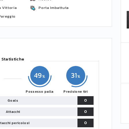
 Vittoria
Porta Imbattuta
Pareggio
Statistiche
49
31
Possesso palla
Precisione tiri
0
Goals
0
Attacchi
0
tacchi pericolosi