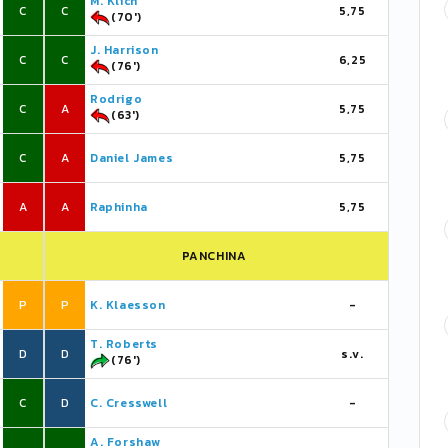
M. Klich
C
C
5,75
(70')
J. Harrison
C
C
6,25
(76')
Rodrigo
C
A
5,75
(63')
C
A
Daniel James
5,75
A
A
Raphinha
5,75
PANCHINA
P
P
K. Klaesson
-
T. Roberts
D
D
s.v.
(76')
C
D
C. Cresswell
-
A. Forshaw