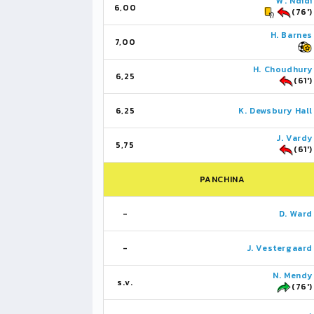
W. Ndidi
6,00
(76')
H. Barnes
7,00
H. Choudhury
6,25
(61')
6,25
K. Dewsbury Hall
J. Vardy
5,75
(61')
PANCHINA
-
D. Ward
-
J. Vestergaard
N. Mendy
s.v.
(76')