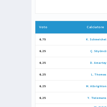
Voto
Calciatore
6,75
K. Schmeichel
6,25
Ç. Söyüncü
6,25
D. Amartey
6,25
L. Thomas
6,25
M. Albrighton
6,25
Y. Tielemans