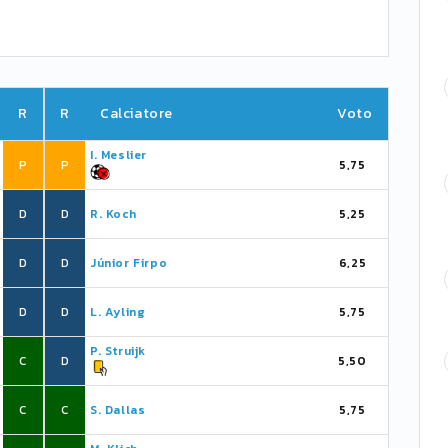
R
R
Calciatore
Voto
I. Meslier
P
P
5,75
D
D
R. Koch
5,25
D
D
Júnior Firpo
6,25
D
D
L. Ayling
5,75
P. Struijk
C
D
5,50
C
C
S. Dallas
5,75