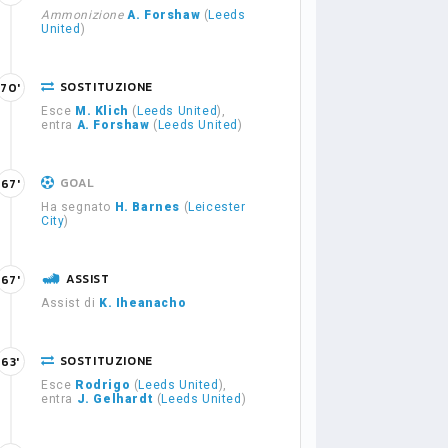
Ammonizione
A. Forshaw
(
Leeds
United
)
SOSTITUZIONE
70'
Esce
M. Klich
(
Leeds United
),
entra
A. Forshaw
(
Leeds United
)
GOAL
67'
Ha segnato
H. Barnes
(
Leicester
City
)
ASSIST
67'
Assist di
K. Iheanacho
SOSTITUZIONE
63'
Esce
Rodrigo
(
Leeds United
),
entra
J. Gelhardt
(
Leeds United
)