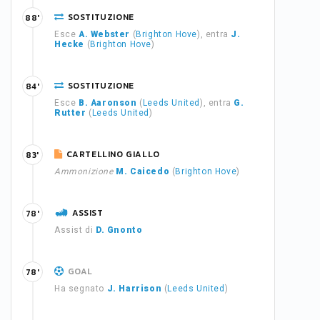
SOSTITUZIONE
88'
Esce
A. Webster
(
Brighton Hove
), entra
J.
Hecke
(
Brighton Hove
)
SOSTITUZIONE
84'
Esce
B. Aaronson
(
Leeds United
), entra
G.
Rutter
(
Leeds United
)
CARTELLINO GIALLO
83'
Ammonizione
M. Caicedo
(
Brighton Hove
)
ASSIST
78'
Assist di
D. Gnonto
GOAL
78'
Ha segnato
J. Harrison
(
Leeds United
)