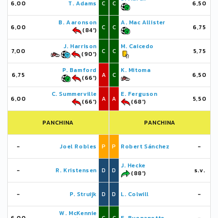
6,00
T. Adams
C
C
6,50
B. Aaronson
A. Mac Allister
6,00
C
C
6,75
(84')
J. Harrison
M. Caicedo
7,00
C
C
5,75
(90')
P. Bamford
K. Mitoma
6,75
A
C
6,50
(66')
C. Summerville
E. Ferguson
6,00
A
A
5,50
(66')
(68')
PANCHINA
PANCHINA
-
Joel Robles
P
P
Robert Sánchez
-
J. Hecke
-
R. Kristensen
D
D
s.v.
(88')
-
P. Struijk
D
D
L. Colwill
-
W. McKennie