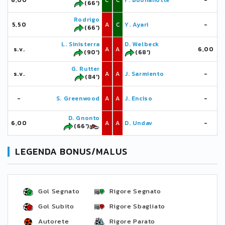
6,00
C
C
F. Buonanotte
-
(66')
Rodrigo
5,50
A
C
Y. Ayari
-
(66')
L. Sinisterra
D. Welbeck
s.v.
A
A
6,00
(90')
(68')
G. Rutter
s.v.
A
A
J. Sarmiento
-
(84')
-
S. Greenwood
A
A
J. Enciso
-
D. Gnonto
6,00
A
A
D. Undav
-
(66')
LEGENDA BONUS/MALUS
Gol Segnato
Rigore Segnato
Gol Subito
Rigore Sbagliato
Autorete
Rigore Parato