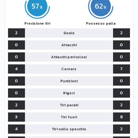
57
62
Precisione tiri
Possesso palla
2
2
Goals
0
0
Attacchi
0
0
Attacchi pericolosi
4
7
Corners
0
0
Punizioni
0
0
Rigori
2
2
Tiri parati
3
8
Tiri fuori
4
2
Tiri nello specchio