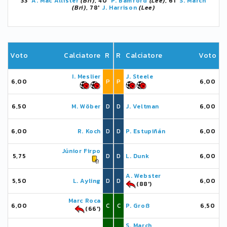
33'
A. Mac Allister
(Bri)
, 40'
P. Bamford
(Lee)
, 61'
S. March
(Bri)
, 78'
J. Harrison
(Lee)
Voto
Calciatore
R
R
Calciatore
Voto
I. Meslier
J. Steele
6,00
P
P
6,00
6,50
M. Wöber
D
D
J. Veltman
6,00
6,00
R. Koch
D
D
P. Estupiñán
6,00
Júnior Firpo
5,75
D
D
L. Dunk
6,00
A. Webster
5,50
L. Ayling
D
D
6,00
(88')
Marc Roca
6,00
C
C
P. Groß
6,50
(66')
S. March