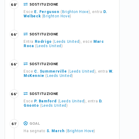
SOSTITUZIONE
68'
Esce
E. Ferguson
(
Brighton Hove
), entra
D.
Welbeck
(
Brighton Hove
)
SOSTITUZIONE
66'
Entra
Rodrigo
(
Leeds United
), esce
Marc
Roca
(
Leeds United
)
SOSTITUZIONE
66'
Esce
C. Summerville
(
Leeds United
), entra
W.
McKennie
(
Leeds United
)
SOSTITUZIONE
66'
Esce
P. Bamford
(
Leeds United
), entra
D.
Gnonto
(
Leeds United
)
GOAL
61'
Ha segnato
S. March
(
Brighton Hove
)