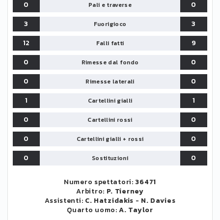
0
0
Pali e traverse
3
3
Fuorigioco
12
9
Falli fatti
0
0
Rimesse dal fondo
0
0
Rimesse laterali
1
1
Cartellini gialli
0
0
Cartellini rossi
0
0
Cartellini gialli + rossi
0
0
Sostituzioni
Numero spettatori:
36471
Arbitro:
P. Tierney
Assistenti:
C. Hatzidakis
-
N. Davies
Quarto uomo:
A. Taylor