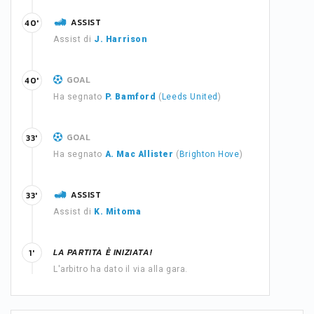
ASSIST
40'
Assist di
J. Harrison
GOAL
40'
Ha segnato
P. Bamford
(
Leeds United
)
GOAL
33'
Ha segnato
A. Mac Allister
(
Brighton Hove
)
ASSIST
33'
Assist di
K. Mitoma
LA PARTITA È INIZIATA!
1'
L'arbitro ha dato il via alla gara.