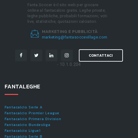
Fanta.Soccer è il sito web per giocare
online al fantacalcio gratis. Leghe private,
leghe pubbliche, probabili formazioni, voti
live, statistiche, quotazioni calciatori.
MARKETING E PUBBLICITÀ
marketing@fantasoccevillage.com
CONTATTACI
- 10.1.0.204
FANTALEGHE
Fantacalcio Serie A
Fantacalcio Premier League
Fantacalcio Primera Division
Fantacalcio Bundesliga
Fantacalcio Ligue1
Fantacalcio Serie B