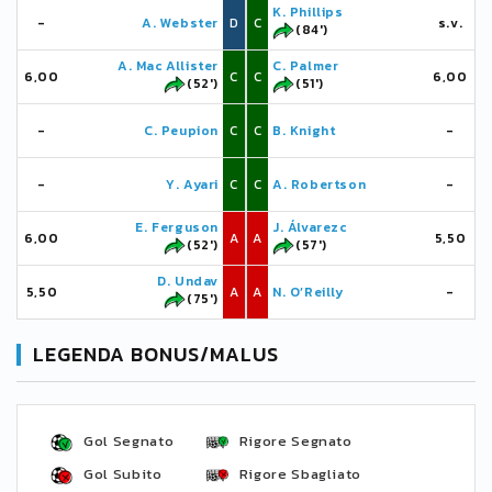
K. Phillips
-
A. Webster
D
C
s.v.
(84')
A. Mac Allister
C. Palmer
6,00
C
C
6,00
(52')
(51')
-
C. Peupion
C
C
B. Knight
-
-
Y. Ayari
C
C
A. Robertson
-
E. Ferguson
J. Álvarezc
6,00
A
A
5,50
(52')
(57')
D. Undav
5,50
A
A
N. O’Reilly
-
(75')
LEGENDA BONUS/MALUS
Gol Segnato
Rigore Segnato
Gol Subito
Rigore Sbagliato