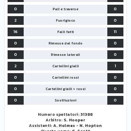
0
0
Pali e traverse
2
0
Fuorigioco
16
11
Falli fatti
0
0
Rimesse dal fondo
0
0
Rimesse laterali
2
1
Cartellini gialli
0
0
Cartellini rossi
0
0
Cartellini gialli + rossi
0
0
Sostituzioni
Numero spettatori:
31388
Arbitro:
S. Hooper
Assistenti:
A. Holmes
-
N. Hopton