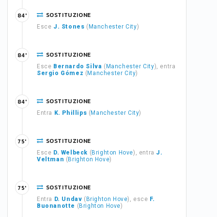
SOSTITUZIONE
84'
Esce
J. Stones
(
Manchester City
)
SOSTITUZIONE
84'
Esce
Bernardo Silva
(
Manchester City
), entra
Sergio Gómez
(
Manchester City
)
SOSTITUZIONE
84'
Entra
K. Phillips
(
Manchester City
)
SOSTITUZIONE
75'
Esce
D. Welbeck
(
Brighton Hove
), entra
J.
Veltman
(
Brighton Hove
)
SOSTITUZIONE
75'
Entra
D. Undav
(
Brighton Hove
), esce
F.
Buonanotte
(
Brighton Hove
)