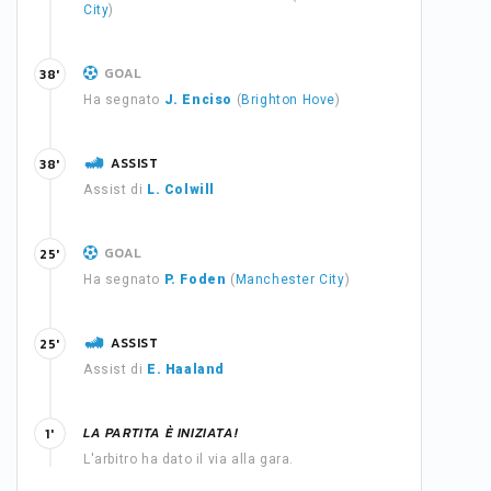
City
)
GOAL
38'
Ha segnato
J. Enciso
(
Brighton Hove
)
ASSIST
38'
Assist di
L. Colwill
GOAL
25'
Ha segnato
P. Foden
(
Manchester City
)
ASSIST
25'
Assist di
E. Haaland
LA PARTITA È INIZIATA!
1'
L'arbitro ha dato il via alla gara.