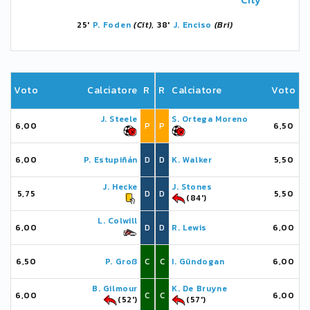
City
25'
P. Foden
(Cit)
, 38'
J. Enciso
(Bri)
Voto
Calciatore
R
R
Calciatore
Voto
J. Steele
S. Ortega Moreno
6,00
P
P
6,50
6,00
P. Estupiñán
D
D
K. Walker
5,50
J. Hecke
J. Stones
5,75
D
D
5,50
(84')
L. Colwill
6,00
D
D
R. Lewis
6,00
6,50
P. Groß
C
C
I. Gündogan
6,00
B. Gilmour
K. De Bruyne
6,00
C
C
6,00
(52')
(57')