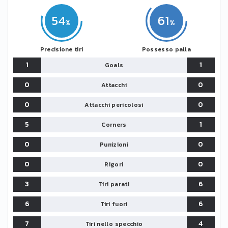
54
61
Precisione tiri
Possesso palla
1
1
Goals
0
0
Attacchi
0
0
Attacchi pericolosi
5
1
Corners
0
0
Punizioni
0
0
Rigori
3
6
Tiri parati
6
6
Tiri fuori
7
4
Tiri nello specchio