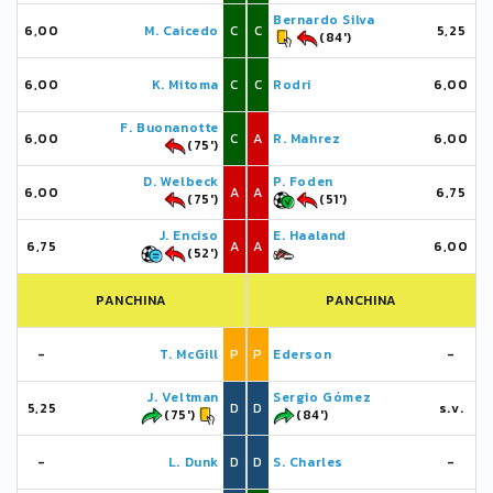
Bernardo Silva
6,00
M. Caicedo
C
C
5,25
(84')
6,00
K. Mitoma
C
C
Rodri
6,00
F. Buonanotte
6,00
C
A
R. Mahrez
6,00
(75')
D. Welbeck
P. Foden
6,00
A
A
6,75
(75')
(51')
J. Enciso
E. Haaland
6,75
A
A
6,00
(52')
PANCHINA
PANCHINA
-
T. McGill
P
P
Ederson
-
J. Veltman
Sergio Gómez
5,25
D
D
s.v.
(75')
(84')
-
L. Dunk
D
D
S. Charles
-