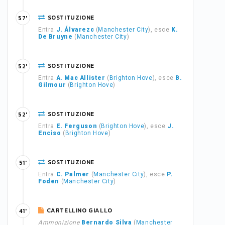
SOSTITUZIONE
57'
Entra
J. Álvarezc
(
Manchester City
), esce
K.
De Bruyne
(
Manchester City
)
SOSTITUZIONE
52'
Entra
A. Mac Allister
(
Brighton Hove
), esce
B.
Gilmour
(
Brighton Hove
)
SOSTITUZIONE
52'
Entra
E. Ferguson
(
Brighton Hove
), esce
J.
Enciso
(
Brighton Hove
)
SOSTITUZIONE
51'
Entra
C. Palmer
(
Manchester City
), esce
P.
Foden
(
Manchester City
)
CARTELLINO GIALLO
41'
Ammonizione
Bernardo Silva
(
Manchester