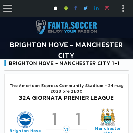
BRIGHTON HOVE - MANCHESTER
CITY
BRIGHTON HOVE - MANCHESTER CITY 1-1
HOME
CALENDARIO PREMIER LEAGUE 2022/2023
BRIGHTON HOVE - MANCHESTER CITY
The American Express Community Stadium -
24 mag
2023 ore 21:00
32A GIORNATA PREMIER LEAGUE
1
1
Manchester
VS
Brighton Hove