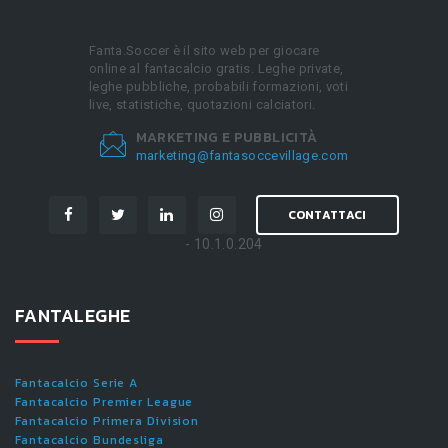
Fanta.Soccer è il sito web per giocare
online al fantacalcio gratis. Leghe private,
leghe pubbliche, probabili formazioni, voti
live, statistiche, quotazioni calciatori.
MARKETING E PUBBLICITÀ
marketing@fantasoccevillage.com
CONTATTACI
- 10.1.0.204
FANTALEGHE
Fantacalcio Serie A
Fantacalcio Premier League
Fantacalcio Primera Division
Fantacalcio Bundesliga