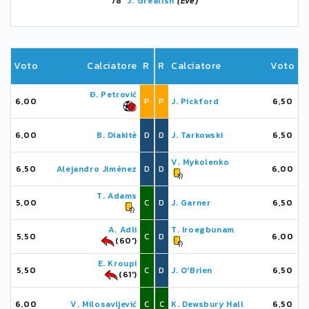
78'
J. Grealish
(Eve)
Voto
Calciatore
R
R
Calciatore
Voto
Đ. Petrović
6,00
P
P
J. Pickford
6,50
6,00
B. Diakité
D
D
J. Tarkowski
6,50
V. Mykolenko
6,50
Alejandro Jiménez
D
D
6,00
T. Adams
5,00
C
D
J. Garner
6,50
A. Adli
T. Iroegbunam
5,50
C
D
6,00
(60')
E. Kroupi
5,50
C
D
J. O'Brien
6,50
(61')
6,00
V. Milosavljević
C
C
K. Dewsbury Hall
6,50