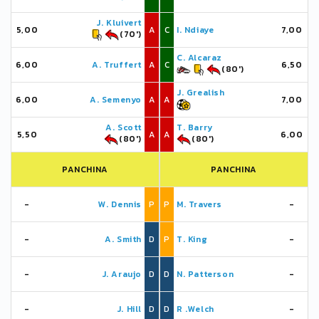
J. Kluivert
5,00
A
C
I. Ndiaye
7,00
(70')
C. Alcaraz
6,00
A. Truffert
A
C
6,50
(80')
J. Grealish
6,00
A. Semenyo
A
A
7,00
A. Scott
T. Barry
5,50
A
A
6,00
(80')
(80')
PANCHINA
PANCHINA
-
W. Dennis
P
P
M. Travers
-
-
A. Smith
D
P
T. King
-
-
J. Araujo
D
D
N. Patterson
-
-
J. Hill
D
D
R .Welch
-