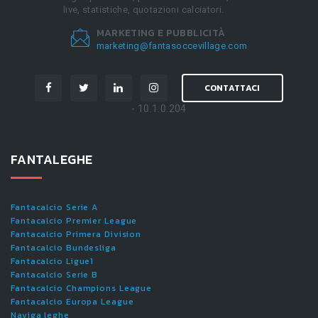
live, statistiche, quotazioni calciatori.
MARKETING E PUBBLICITÀ
marketing@fantasoccevillage.com
CONTATTACI
- 10.1.0.204
FANTALEGHE
Fantacalcio Serie A
Fantacalcio Premier League
Fantacalcio Primera Division
Fantacalcio Bundesliga
Fantacalcio Ligue1
Fantacalcio Serie B
Fantacalcio Champions League
Fantacalcio Europa League
Naviga leghe