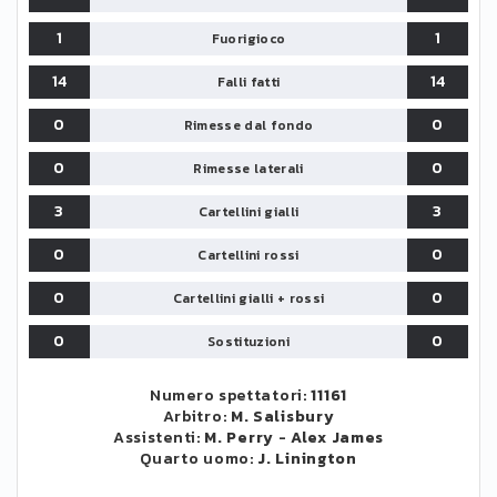
1
1
Fuorigioco
14
14
Falli fatti
0
0
Rimesse dal fondo
0
0
Rimesse laterali
3
3
Cartellini gialli
0
0
Cartellini rossi
0
0
Cartellini gialli + rossi
0
0
Sostituzioni
Numero spettatori:
11161
Arbitro:
M. Salisbury
Assistenti:
M. Perry
-
Alex James
Quarto uomo:
J. Linington