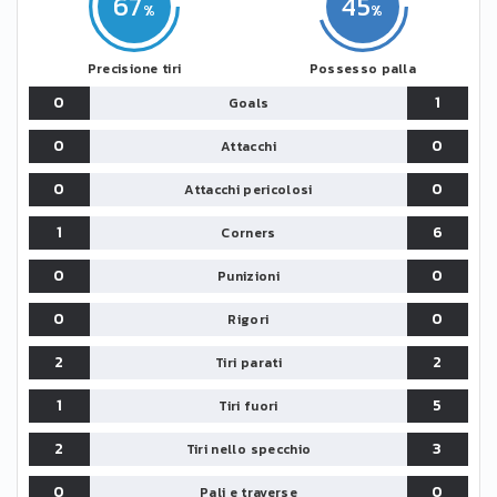
67
45
Precisione tiri
Possesso palla
0
1
Goals
0
0
Attacchi
0
0
Attacchi pericolosi
1
6
Corners
0
0
Punizioni
0
0
Rigori
2
2
Tiri parati
1
5
Tiri fuori
2
3
Tiri nello specchio
0
0
Pali e traverse