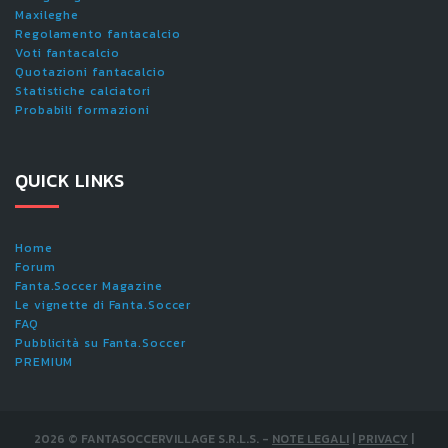
Maxileghe
Regolamento fantacalcio
Voti fantacalcio
Quotazioni fantacalcio
Statistiche calciatori
Probabili formazioni
QUICK LINKS
Home
Forum
Fanta.Soccer Magazine
Le vignette di Fanta.Soccer
FAQ
Pubblicità su Fanta.Soccer
PREMIUM
2026
©
FANTASOCCERVILLAGE S.R.L.S.
-
NOTE LEGALI
|
PRIVACY
|