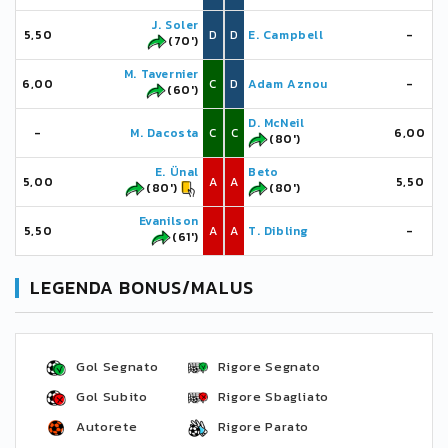
J. Soler
5,50
D
D
E. Campbell
-
(70')
M. Tavernier
6,00
C
D
Adam Aznou
-
(60')
D. McNeil
-
M. Dacosta
C
C
6,00
(80')
E. Ünal
Beto
5,00
A
A
5,50
(80')
(80')
Evanilson
5,50
A
A
T. Dibling
-
(61')
LEGENDA BONUS/MALUS
Gol Segnato
Rigore Segnato
Gol Subito
Rigore Sbagliato
Autorete
Rigore Parato