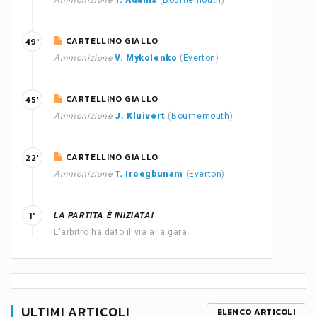
Ammonizione
T. Adams
(
Bournemouth
)
CARTELLINO GIALLO
49'
Ammonizione
V. Mykolenko
(
Everton
)
CARTELLINO GIALLO
45'
Ammonizione
J. Kluivert
(
Bournemouth
)
CARTELLINO GIALLO
22'
Ammonizione
T. Iroegbunam
(
Everton
)
LA PARTITA È INIZIATA!
1'
L'arbitro ha dato il via alla gara.
ULTIMI ARTICOLI
ELENCO ARTICOLI