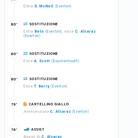
Entra
D. McNeil
(
Everton
)
SOSTITUZIONE
80'
Entra
Beto
(
Everton
), esce
C. Alcaraz
(
Everton
)
SOSTITUZIONE
80'
Esce
A. Scott
(
Bournemouth
)
SOSTITUZIONE
80'
Esce
T. Barry
(
Everton
)
CARTELLINO GIALLO
79'
Ammonizione
C. Alcaraz
(
Everton
)
ASSIST
78'
Assist di
C. Alcaraz