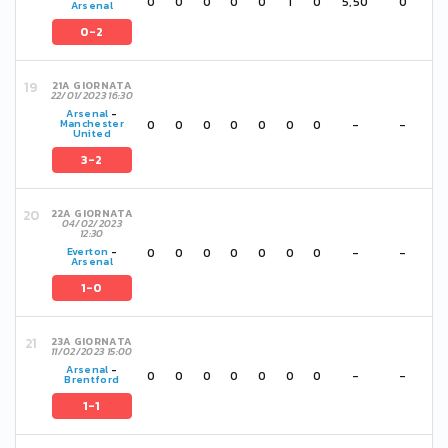
0
0
0
0
0
1
0
5,50
0
Arsenal
0-2
21A GIORNATA
22/01/2023 16:30
Arsenal
-
0
0
0
0
0
0
0
-
-
Manchester
United
3-2
22A GIORNATA
04/02/2023
12:30
0
0
0
0
0
0
0
-
-
Everton
-
Arsenal
1-0
23A GIORNATA
11/02/2023 15:00
Arsenal
-
0
0
0
0
0
0
0
-
-
Brentford
1-1