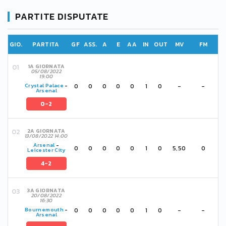
PARTITE DISPUTATE
GIO.
PARTITA
GF
ASS.
A
E
AA
IN
OUT
MV
FM
1A GIORNATA
05/08/2022
19:00
0
0
0
0
0
1
0
-
-
Crystal Palace
-
Arsenal
0-2
2A GIORNATA
13/08/2022 14:00
Arsenal
-
0
0
0
0
0
1
0
5,50
0
Leicester City
4-2
3A GIORNATA
20/08/2022
16:30
0
0
0
0
0
1
0
-
-
Bournemouth
-
Arsenal