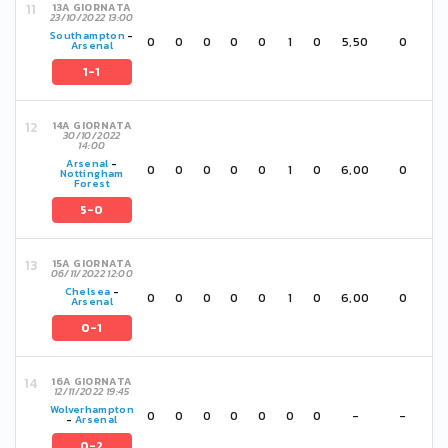
13A GIORNATA
23/10/2022 13:00
Southampton
-
0
0
0
0
0
1
0
5,50
0
Arsenal
1-1
14A GIORNATA
30/10/2022
14:00
Arsenal
-
0
0
0
0
0
1
0
6,00
0
Nottingham
Forest
5-0
15A GIORNATA
06/11/2022 12:00
Chelsea
-
0
0
0
0
0
1
0
6,00
0
Arsenal
0-1
16A GIORNATA
12/11/2022 19:45
Wolverhampton
0
0
0
0
0
0
0
-
-
-
Arsenal
0-2