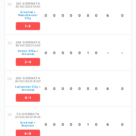
12A GIORNATA
15/02/2023 19:30
Arsenal
-
0
0
0
0
0
0
0
6
0
Manchester
City
1-3
24A GIORNATA
18/02/2023 12:30
Aston Villa
-
0
0
0
0
0
1
0
-
-
Arsenal
2-4
25A GIORNATA
25/02/2023 15:00
Leicester City
-
0
0
0
0
0
0
0
6
0
Arsenal
0-1
7A GIORNATA
01/03/2023 19:45
Arsenal
-
0
0
0
0
0
1
0
6
0
Everton
4-0