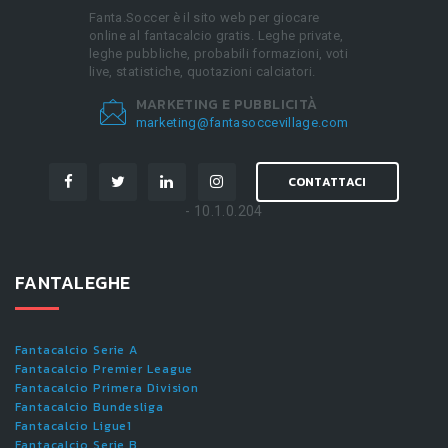
Fanta.Soccer è il sito web per giocare
online al fantacalcio gratis. Leghe private,
leghe pubbliche, probabili formazioni, voti
live, statistiche, quotazioni calciatori.
MARKETING E PUBBLICITÀ
marketing@fantasoccevillage.com
CONTATTACI
- 10.1.0.204
FANTALEGHE
Fantacalcio Serie A
Fantacalcio Premier League
Fantacalcio Primera Division
Fantacalcio Bundesliga
Fantacalcio Ligue1
Fantacalcio Serie B