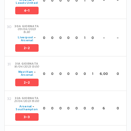
0
0
0
0
0
1
0
-
-
Leeds United
4-1
30A GIORNATA
09/04/2023
15:30
0
0
0
0
0
1
0
-
-
Liverpool
-
Arsenal
2-2
31A GIORNATA
16/04/2023 13:00
West Ham
-
0
0
0
0
0
0
1
6,00
0
Arsenal
2-2
32A GIORNATA
21/04/2023 19:00
Arsenal
-
0
0
0
0
0
0
0
6
0
Southampton
3-3