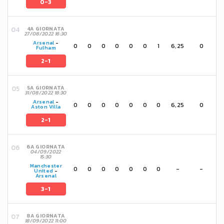
0-3
4A GIORNATA
27/08/2022 16:30
Arsenal
-
0
0
0
0
0
0
1
6,25
0
Fulham
2-1
5A GIORNATA
31/08/2022 18:30
Arsenal
-
0
0
0
0
0
0
0
6,25
0
Aston Villa
2-1
6A GIORNATA
04/09/2022
15:30
Manchester
0
0
0
0
0
0
0
-
-
United
-
Arsenal
3-1
8A GIORNATA
18/09/2022 11:00