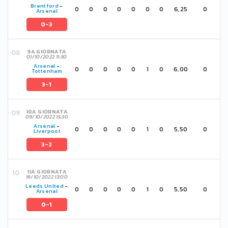
Brentford
-
0
0
0
0
0
0
0
6,25
0
Arsenal
0-3
9A GIORNATA
01/10/2022 11:30
Arsenal
-
0
0
0
0
0
1
0
6,00
0
Tottenham
3-1
10A GIORNATA
09/10/2022 15:30
Arsenal
-
0
0
0
0
0
1
0
5,50
0
Liverpool
3-2
11A GIORNATA
16/10/2022 13:00
Leeds United
-
0
0
0
0
0
1
0
5,50
0
Arsenal
0-1