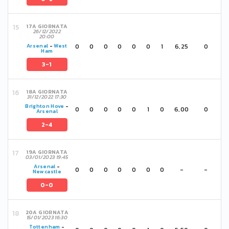
17A GIORNATA
26/12/2022
20:00
0
0
0
0
0
0
1
6,25
0
Arsenal
-
West
Ham
3-1
18A GIORNATA
31/12/2022 17:30
Brighton Hove
-
0
0
0
0
0
1
0
6,00
0
Arsenal
2-4
19A GIORNATA
03/01/2023 19:45
Arsenal
-
0
0
0
0
0
0
0
-
-
Newcastle
0-0
20A GIORNATA
15/01/2023 16:30
Tottenham
-