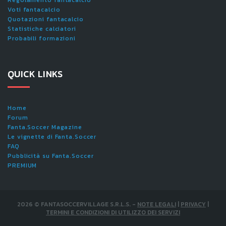
Regolamento fantacalcio
Voti fantacalcio
Quotazioni fantacalcio
Statistiche calciatori
Probabili formazioni
QUICK LINKS
Home
Forum
Fanta.Soccer Magazine
Le vignette di Fanta.Soccer
FAQ
Pubblicità su Fanta.Soccer
PREMIUM
2026
©
FANTASOCCERVILLAGE S.R.L.S.
-
NOTE LEGALI
|
PRIVACY
|
TERMINI E CONDIZIONI DI UTILIZZO DEI SERVIZI