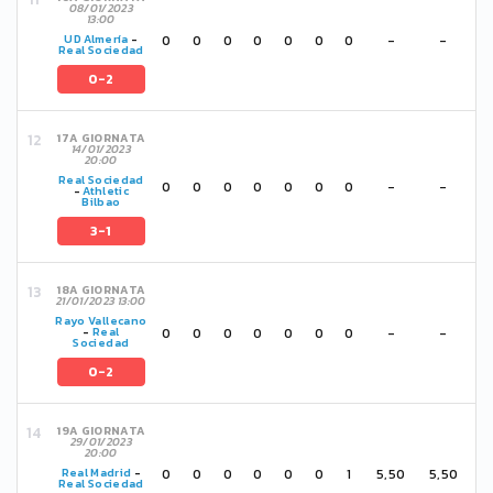
08/01/2023
13:00
0
0
0
0
0
0
0
-
-
UD Almería
-
Real Sociedad
0-2
17A GIORNATA
14/01/2023
20:00
Real Sociedad
0
0
0
0
0
0
0
-
-
-
Athletic
Bilbao
3-1
18A GIORNATA
21/01/2023 13:00
Rayo Vallecano
0
0
0
0
0
0
0
-
-
-
Real
Sociedad
0-2
19A GIORNATA
29/01/2023
20:00
0
0
0
0
0
0
1
5,50
5,50
Real Madrid
-
Real Sociedad