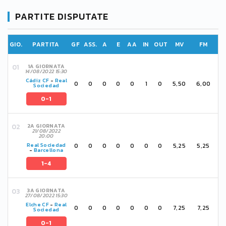
PARTITE DISPUTATE
GIO.
PARTITA
GF
ASS.
A
E
AA
IN
OUT
MV
FM
1A GIORNATA
14/08/2022 15:30
Cádiz CF
-
Real
0
0
0
0
0
1
0
5,50
6,00
Sociedad
0-1
2A GIORNATA
21/08/2022
20:00
0
0
0
0
0
0
0
5,25
5,25
Real Sociedad
-
Barcellona
1-4
3A GIORNATA
27/08/2022 15:30
Elche CF
-
Real
0
0
0
0
0
0
0
7,25
7,25
Sociedad
0-1