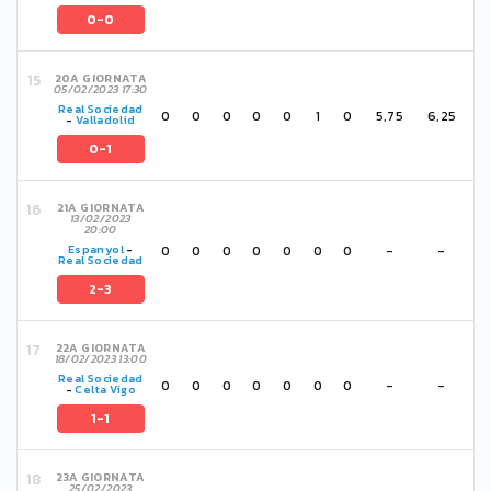
0-0
20A GIORNATA
05/02/2023 17:30
Real Sociedad
0
0
0
0
0
1
0
5,75
6,25
-
Valladolid
0-1
21A GIORNATA
13/02/2023
20:00
0
0
0
0
0
0
0
-
-
Espanyol
-
Real Sociedad
2-3
22A GIORNATA
18/02/2023 13:00
Real Sociedad
0
0
0
0
0
0
0
-
-
-
Celta Vigo
1-1
23A GIORNATA
25/02/2023