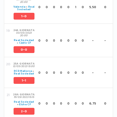
20:00
0
0
0
0
0
1
0
5,50
0
Valencia
-
Real
Sociedad
1-0
24A GIORNATA
03/03/2023
20:00
0
0
0
0
0
0
0
-
-
Real Sociedad
-
Cádiz CF
0-0
25A GIORNATA
12/03/2023 13:00
RCD Mallorca
-
0
0
0
0
0
0
0
-
-
Real Sociedad
1-1
26A GIORNATA
19/03/2023 15:15
Real Sociedad
0
0
0
0
0
0
0
6,75
0
-
Elche CF
2-0