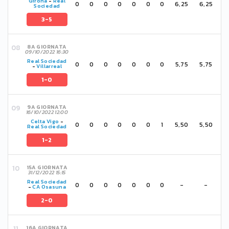
Girona
-
Real
0
0
0
0
0
0
0
6,25
6,25
Sociedad
3-5
8A GIORNATA
09/10/2022 16:30
Real Sociedad
0
0
0
0
0
0
0
5,75
5,75
-
Villarreal
1-0
9A GIORNATA
16/10/2022 12:00
Celta Vigo
-
0
0
0
0
0
0
1
5,50
5,50
Real Sociedad
1-2
15A GIORNATA
31/12/2022 15:15
Real Sociedad
0
0
0
0
0
0
0
-
-
-
CA Osasuna
2-0
16A GIORNATA