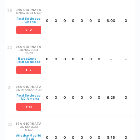
34A GIORNATA
13/05/2023 12:00
Real Sociedad
0
0
0
0
0
0
0
6,00
0
-
Girona
2-2
35A GIORNATA
20/05/2023
19:00
0
0
0
0
0
0
0
-
-
Barcellona
-
Real Sociedad
1-2
36A GIORNATA
23/05/2023 17:30
Real Sociedad
0
0
0
0
0
0
0
6,25
0
-
UD Almería
1-0
37A GIORNATA
28/05/2023
17:00
Atletico Madrid
0
0
0
0
0
0
0
5,75
0
-
Real