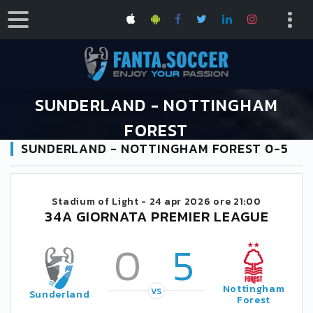
SUNDERLAND - NOTTINGHAM
FOREST
SUNDERLAND - NOTTINGHAM FOREST 0-5
HOME
CALENDARIO PREMIER LEAGUE 2025/2026
SUNDERLAND - NOTTINGHAM FOREST
Stadium of Light -
24 apr 2026 ore 21:00
34A GIORNATA PREMIER LEAGUE
0
5
Nottingham
VS
Sunderland
Forest