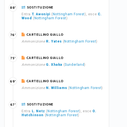
SOSTITUZIONE
88'
Entra
T. Awoniyi
(
Nottingham Forest
), esce
C.
Wood
(
Nottingham Forest
)
CARTELLINO GIALLO
76'
Ammonizione
R. Yates
(
Nottingham Forest
)
CARTELLINO GIALLO
75'
Ammonizione
G. Xhaka
(
Sunderland
)
CARTELLINO GIALLO
69'
Ammonizione
N. Williams
(
Nottingham Forest
)
SOSTITUZIONE
67'
Entra
L. Netz
(
Nottingham Forest
), esce
O.
Hutchinson
(
Nottingham Forest
)