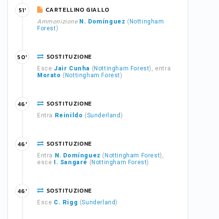
CARTELLINO GIALLO
51'
Ammonizione
N. Domínguez
(
Nottingham
Forest
)
SOSTITUZIONE
50'
Esce
Jair Cunha
(
Nottingham Forest
), entra
Morato
(
Nottingham Forest
)
SOSTITUZIONE
46'
Entra
Reinildo
(
Sunderland
)
SOSTITUZIONE
46'
Entra
N. Domínguez
(
Nottingham Forest
),
esce
I. Sangaré
(
Nottingham Forest
)
SOSTITUZIONE
46'
Esce
C. Rigg
(
Sunderland
)