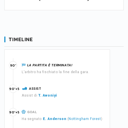
TIMELINE
LA PARTITA È TERMINATA!
90'
L'arbitro ha fischiato la fine della gara.
ASSIST
90'+5
Assist di
T. Awoniyi
GOAL
90'+5
Ha segnato
E. Anderson
(
Nottingham Forest
)