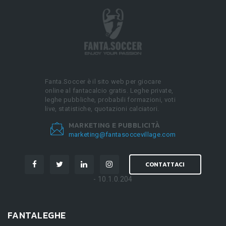
Fanta.Soccer è il sito web per giocare
online al fantacalcio gratis. Leghe private,
leghe pubbliche, probabili formazioni, voti
live, statistiche, quotazioni calciatori.
MARKETING E PUBBLICITÀ
marketing@fantasoccevillage.com
CONTATTACI
- 10.1.0.204
FANTALEGHE