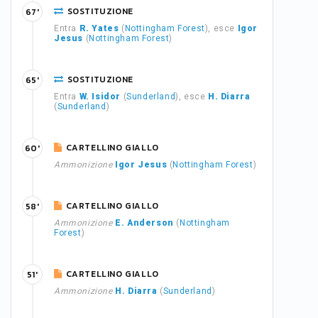
SOSTITUZIONE
67'
Entra
R. Yates
(
Nottingham Forest
), esce
Igor
Jesus
(
Nottingham Forest
)
SOSTITUZIONE
65'
Entra
W. Isidor
(
Sunderland
), esce
H. Diarra
(
Sunderland
)
CARTELLINO GIALLO
60'
Ammonizione
Igor Jesus
(
Nottingham Forest
)
CARTELLINO GIALLO
58'
Ammonizione
E. Anderson
(
Nottingham
Forest
)
CARTELLINO GIALLO
51'
Ammonizione
H. Diarra
(
Sunderland
)