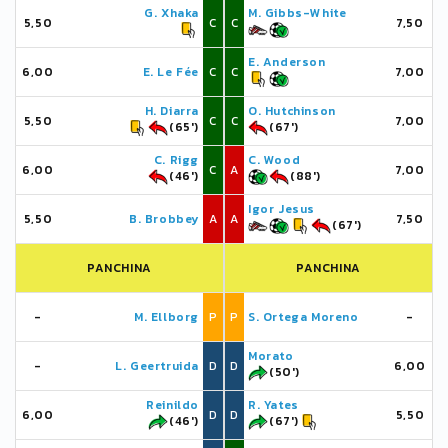
G. Xhaka
M. Gibbs-White
5,50
C
C
7,50
E. Anderson
6,00
E. Le Fée
C
C
7,00
H. Diarra
O. Hutchinson
5,50
C
C
7,00
(65')
(67')
C. Rigg
C. Wood
6,00
C
A
7,00
(46')
(88')
Igor Jesus
5,50
B. Brobbey
A
A
7,50
(67')
PANCHINA
PANCHINA
-
M. Ellborg
P
P
S. Ortega Moreno
-
Morato
-
L. Geertruida
D
D
6,00
(50')
Reinildo
R. Yates
6,00
D
D
5,50
(46')
(67')