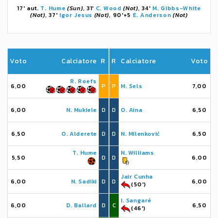
17' aut.
T. Hume
(Sun)
, 31'
C. Wood
(Not)
, 34'
M. Gibbs-White
(Not)
, 37'
Igor Jesus
(Not)
, 90'+5
E. Anderson
(Not)
Voto
Calciatore
R
R
Calciatore
Voto
R. Roefs
6,00
P
P
M. Sels
7,00
6,00
N. Mukiele
D
D
O. Aina
6,50
6,50
O. Alderete
D
D
N. Milenković
6,50
T. Hume
N. Williams
5,50
D
D
6,00
Jair Cunha
6,00
N. Sadiki
D
D
6,00
(50')
I. Sangaré
6,00
D. Ballard
D
C
6,50
(46')