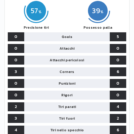
57
39
Precisione tiri
Possesso palla
0
5
Goals
0
0
Attacchi
0
0
Attacchi pericolosi
3
6
Corners
0
0
Punizioni
0
0
Rigori
2
4
Tiri parati
3
2
Tiri fuori
4
6
Tiri nello specchio