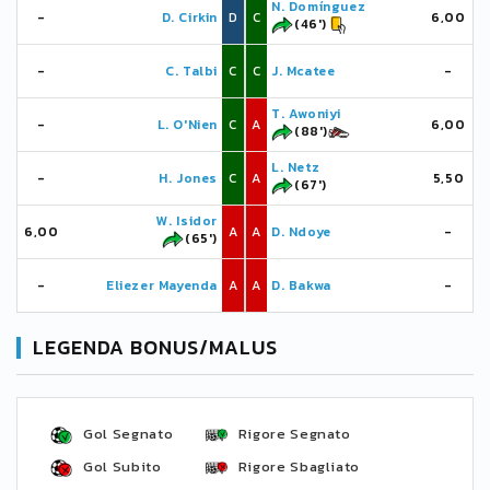
N. Domínguez
-
D. Cirkin
D
C
6,00
(46')
-
C. Talbi
C
C
J. Mcatee
-
T. Awoniyi
-
L. O'Nien
C
A
6,00
(88')
L. Netz
-
H. Jones
C
A
5,50
(67')
W. Isidor
6,00
A
A
D. Ndoye
-
(65')
-
Eliezer Mayenda
A
A
D. Bakwa
-
LEGENDA BONUS/MALUS
Gol Segnato
Rigore Segnato
Gol Subito
Rigore Sbagliato