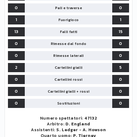
0
0
Pali e traverse
1
1
Fuorigioco
13
15
Falli fatti
0
0
Rimesse dal fondo
0
0
Rimesse laterali
2
5
Cartellini gialli
0
0
Cartellini rossi
0
0
Cartellini gialli + rossi
0
0
Sostituzioni
Numero spettatori:
47132
Arbitro:
D. England
Assistenti:
S. Ledger
-
A. Howson
Quarto uomo:
P. Tierney