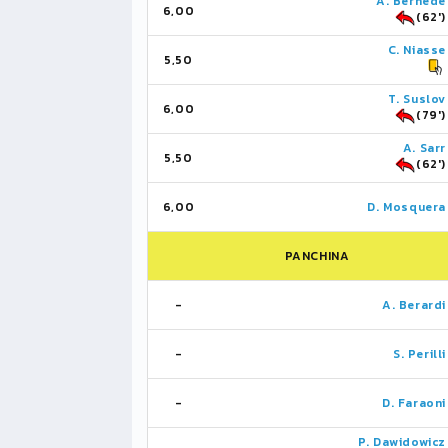
A. Bernede
6,00
(62')
C. Niasse
5,50
T. Suslov
6,00
(79')
A. Sarr
5,50
(62')
6,00
D. Mosquera
PANCHINA
-
A. Berardi
-
S. Perilli
-
D. Faraoni
P. Dawidowicz