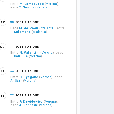
Entra
M. Lambourde
(
Verona
),
esce
T. Suslov
(
Verona
)
SOSTITUZIONE
72'
Esce
M. de Roon
(
Atalanta
), entra
I. Sulemana
(
Atalanta
)
SOSTITUZIONE
69'
Entra
N. Valentini
(
Verona
), esce
F. Daniliuc
(
Verona
)
SOSTITUZIONE
62'
Entra
D. Oyegoke
(
Verona
), esce
A. Sarr
(
Verona
)
SOSTITUZIONE
62'
Entra
P. Dawidowicz
(
Verona
),
esce
A. Bernede
(
Verona
)