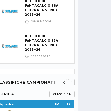
RETTIFICHE
FANTACALCIO 38A
GIORNATA SERIEA
2025-26
28/05/2026
RETTIFICHE
FANTACALCIO 37A
GIORNATA SERIEA
2025-26
18/05/2026
LASSIFICHE CAMPIONATI
SERIE A
PREMIER L
CLASSIFICA
Squadra
PG
Pt
Squadra