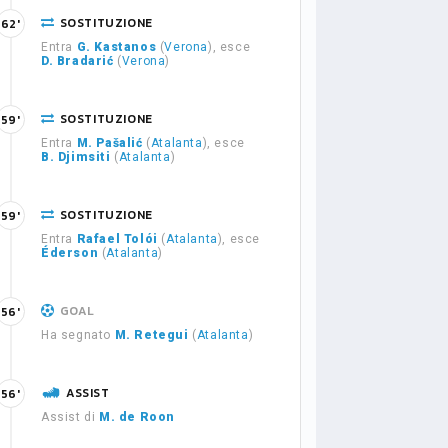
SOSTITUZIONE
62'
Entra
G. Kastanos
(
Verona
), esce
D. Bradarić
(
Verona
)
SOSTITUZIONE
59'
Entra
M. Pašalić
(
Atalanta
), esce
B. Djimsiti
(
Atalanta
)
SOSTITUZIONE
59'
Entra
Rafael Tolói
(
Atalanta
), esce
Éderson
(
Atalanta
)
GOAL
56'
Ha segnato
M. Retegui
(
Atalanta
)
ASSIST
56'
Assist di
M. de Roon