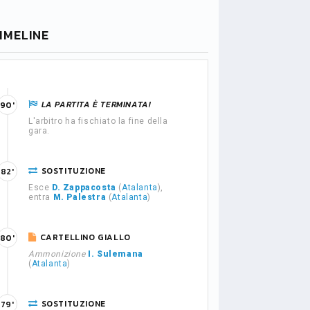
IMELINE
LA PARTITA È TERMINATA!
90'
L'arbitro ha fischiato la fine della
gara.
SOSTITUZIONE
82'
Esce
D. Zappacosta
(
Atalanta
),
entra
M. Palestra
(
Atalanta
)
CARTELLINO GIALLO
80'
Ammonizione
I. Sulemana
(
Atalanta
)
SOSTITUZIONE
79'