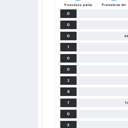
Possesso palla
Precisione tiri
0
0
0
At
7
0
0
2
8
7
T
0
3