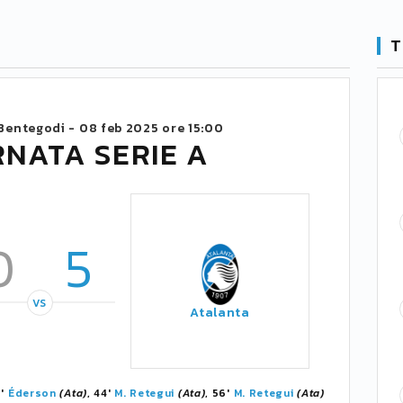
T
Bentegodi -
08 feb 2025 ore 15:00
RNATA SERIE A
0
5
VS
Atalanta
7'
Éderson
(Ata)
, 44'
M. Retegui
(Ata)
, 56'
M. Retegui
(Ata)