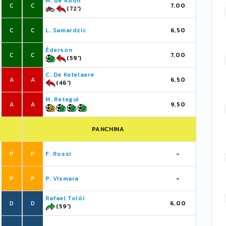
M. de Roon
C
C
7,00
(72')
C
C
L. Samardzic
6,50
Éderson
C
C
7,00
(59')
C. De Ketelaere
A
A
6,50
(46')
M. Retegui
A
A
9,50
PANCHINA
P
P
F. Rossi
-
P
P
P. Vismara
-
Rafael Tolói
D
D
6,00
(59')