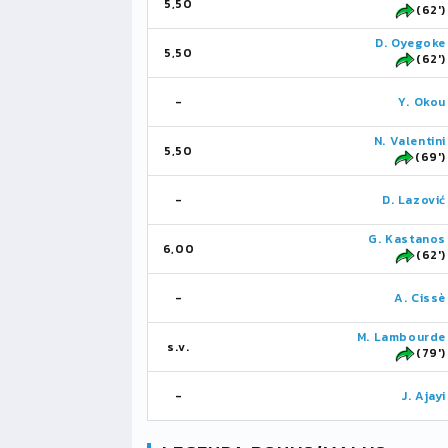
5,50
(62')
D. Oyegoke
5,50
(62')
-
Y. Okou
N. Valentini
5,50
(69')
-
D. Lazović
G. Kastanos
6,00
(62')
-
A. Cissè
M. Lambourde
s.v.
(79')
-
J. Ajayi