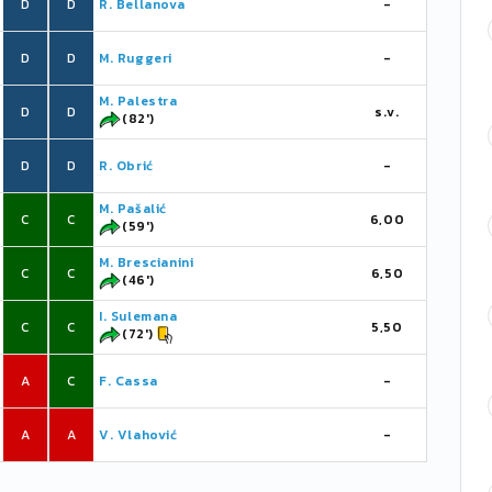
D
D
R. Bellanova
-
D
D
M. Ruggeri
-
M. Palestra
D
D
s.v.
(82')
D
D
R. Obrić
-
M. Pašalić
C
C
6,00
(59')
M. Brescianini
C
C
6,50
(46')
I. Sulemana
C
C
5,50
(72')
A
C
F. Cassa
-
A
A
V. Vlahović
-