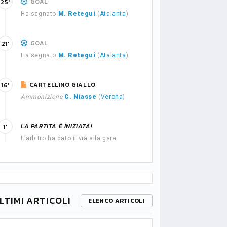
GOAL
25'
Ha segnato
M. Retegui
(
Atalanta
)
GOAL
21'
Ha segnato
M. Retegui
(
Atalanta
)
CARTELLINO GIALLO
16'
Ammonizione
C. Niasse
(
Verona
)
LA PARTITA È INIZIATA!
1'
L'arbitro ha dato il via alla gara.
LTIMI ARTICOLI
ELENCO ARTICOLI