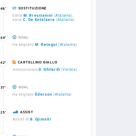
SOSTITUZIONE
46'
Entra
M. Brescianini
(
Atalanta
),
esce
C. De Ketelaere
(
Atalanta
)
GOAL
44'
Ha segnato
M. Retegui
(
Atalanta
)
CARTELLINO GIALLO
42'
Ammonizione
D. Ghilardi
(
Verona
)
GOAL
37'
Ha segnato
Éderson
(
Atalanta
)
ASSIST
25'
Assist di
B. Djimsiti