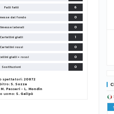
6
Falli fatti
0
messe dal fondo
0
Rimesse laterali
1
Cartellini gialli
0
Cartellini rossi
0
ellini gialli + rossi
0
Sostituzioni
 spettatori:
20872
C
bitro:
S. Sozza
:
M. Passeri
-
L. Mondin
to uomo:
S. Galipò
SERIE B
CA
CLASSIFICA
Pt
Squadra
PG
Pt