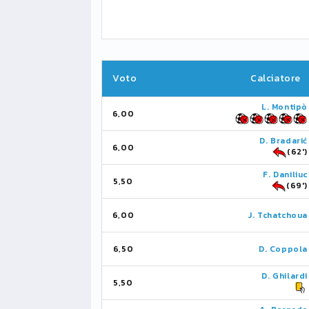
Voto
Calciatore
L. Montipò
6,00
D. Bradarić
6,00
(62')
F. Daniliuc
5,50
(69')
6,00
J. Tchatchoua
6,50
D. Coppola
D. Ghilardi
5,50