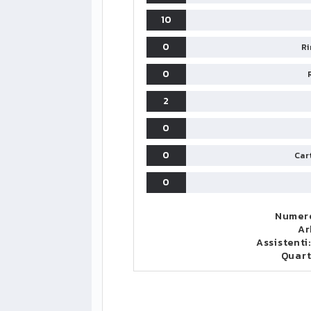
10
0
Ri
0
2
0
0
Cart
0
Numero
Ar
Assistenti
Quar
LIGUE1
CLASSIFICA
CLASSIFI
PG
Pt
Squadra
PG