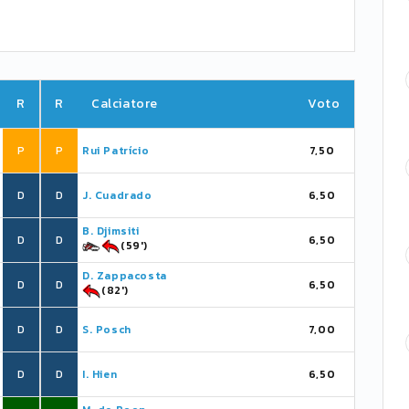
R
R
Calciatore
Voto
P
P
Rui Patrício
7,50
D
D
J. Cuadrado
6,50
B. Djimsiti
D
D
6,50
(59')
D. Zappacosta
D
D
6,50
(82')
D
D
S. Posch
7,00
D
D
I. Hien
6,50