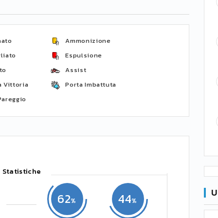
nato
Ammonizione
liato
Espulsione
to
Assist
 Vittoria
Porta Imbattuta
Pareggio
Statistiche
U
62
44