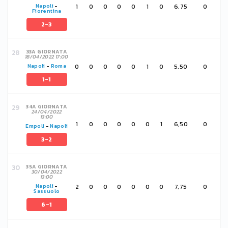
1
0
0
0
0
1
0
6,75
0
Napoli
-
Fiorentina
2-3
33A GIORNATA
18/04/2022 17:00
0
0
0
0
0
1
0
5,50
0
Napoli
-
Roma
1-1
34A GIORNATA
24/04/2022
13:00
1
0
0
0
0
0
1
6,50
0
Empoli
-
Napoli
3-2
35A GIORNATA
30/04/2022
13:00
2
0
0
0
0
0
0
7,75
0
Napoli
-
Sassuolo
6-1