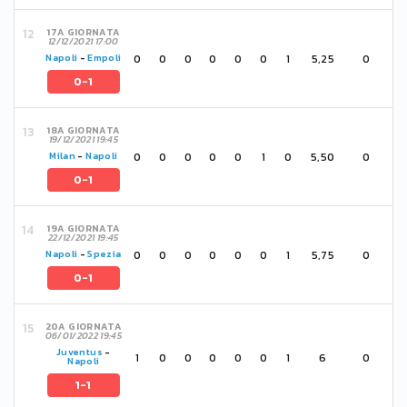
17A GIORNATA
12/12/2021 17:00
0
0
0
0
0
0
1
5,25
0
Napoli
-
Empoli
0-1
18A GIORNATA
19/12/2021 19:45
0
0
0
0
0
1
0
5,50
0
Milan
-
Napoli
0-1
19A GIORNATA
22/12/2021 19:45
0
0
0
0
0
0
1
5,75
0
Napoli
-
Spezia
0-1
20A GIORNATA
06/01/2022 19:45
Juventus
-
1
0
0
0
0
0
1
6
0
Napoli
1-1