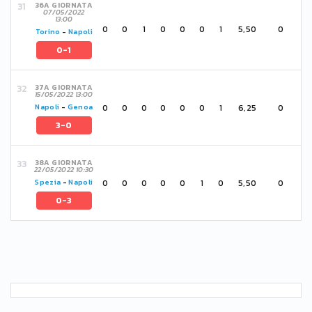
36A GIORNATA
07/05/2022
13:00
0
0
1
0
0
0
1
5,50
0
Torino
-
Napoli
0-1
37A GIORNATA
15/05/2022 13:00
0
0
0
0
0
0
1
6,25
0
Napoli
-
Genoa
3-0
38A GIORNATA
22/05/2022 10:30
0
0
0
0
0
1
0
5,50
0
Spezia
-
Napoli
0-3