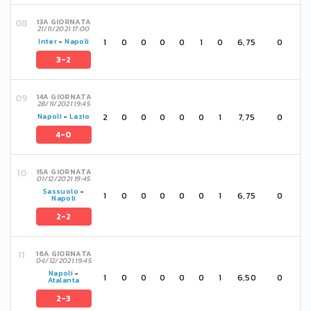
13A GIORNATA
21/11/2021 17:00
1
0
0
0
0
1
0
6,75
0
Inter
-
Napoli
3-2
14A GIORNATA
28/11/2021 19:45
2
0
0
0
0
0
1
7,75
0
Napoli
-
Lazio
4-0
15A GIORNATA
01/12/2021 19:45
Sassuolo
-
1
0
0
0
0
0
1
6,75
0
Napoli
2-2
16A GIORNATA
04/12/2021 19:45
Napoli
-
1
0
0
0
0
0
1
6,50
0
Atalanta
2-3