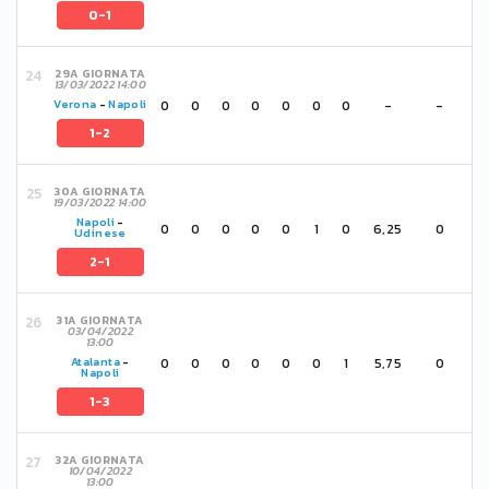
0-1
29A GIORNATA
13/03/2022 14:00
0
0
0
0
0
0
0
-
-
Verona
-
Napoli
1-2
30A GIORNATA
19/03/2022 14:00
Napoli
-
0
0
0
0
0
1
0
6,25
0
Udinese
2-1
31A GIORNATA
03/04/2022
13:00
0
0
0
0
0
0
1
5,75
0
Atalanta
-
Napoli
1-3
32A GIORNATA
10/04/2022
13:00