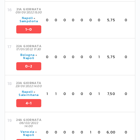
21A GIORNATA
09/01/2022 15:30
Napoli
-
0
0
0
0
0
0
0
5,75
0
Sampdoria
1-0
22A GIORNATA
17/01/2022 17:30
Bologna
-
0
0
0
0
0
0
1
5,75
0
Napoli
0-2
23A GIORNATA
23/01/2022 14:00
Napoli
-
1
1
0
0
0
0
1
7,50
0
Salernitana
4-1
24A GIORNATA
06/02/2022
14:00
0
0
0
0
0
1
0
6,00
0
Venezia
-
Napoli