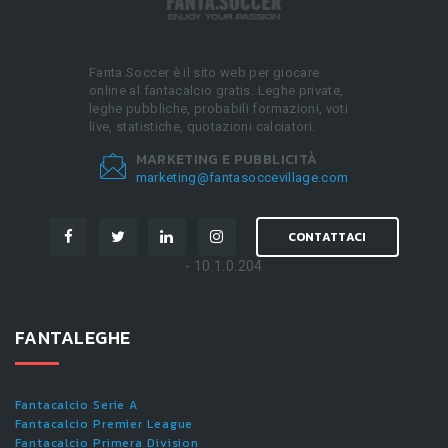
Fanta.Soccer è il sito web per giocare
online al fantacalcio gratis. Leghe private,
leghe pubbliche, probabili formazioni, voti
live, statistiche, quotazioni calciatori.
MARKETING E PUBBLICITÀ
marketing@fantasoccevillage.com
CONTATTACI
- 10.1.0.204
FANTALEGHE
Fantacalcio Serie A
Fantacalcio Premier League
Fantacalcio Primera Division