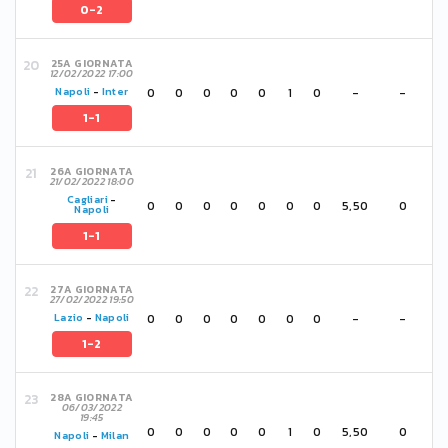
0-2
25A GIORNATA
12/02/2022 17:00
0
0
0
0
0
1
0
-
-
Napoli
-
Inter
1-1
26A GIORNATA
21/02/2022 18:00
Cagliari
-
0
0
0
0
0
0
0
5,50
0
Napoli
1-1
27A GIORNATA
27/02/2022 19:50
0
0
0
0
0
0
0
-
-
Lazio
-
Napoli
1-2
28A GIORNATA
06/03/2022
19:45
0
0
0
0
0
1
0
5,50
0
Napoli
-
Milan