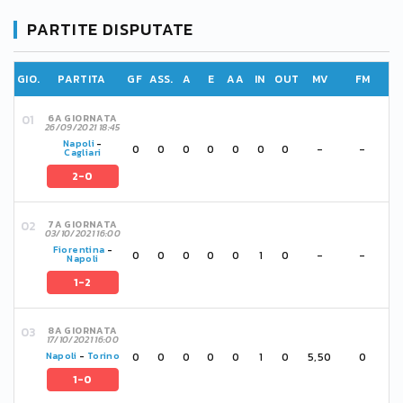
PARTITE DISPUTATE
GIO.
PARTITA
GF
ASS.
A
E
AA
IN
OUT
MV
FM
6A GIORNATA
26/09/2021 18:45
Napoli
-
0
0
0
0
0
0
0
-
-
Cagliari
2-0
7A GIORNATA
03/10/2021 16:00
Fiorentina
-
0
0
0
0
0
1
0
-
-
Napoli
1-2
8A GIORNATA
17/10/2021 16:00
0
0
0
0
0
1
0
5,50
0
Napoli
-
Torino
1-0