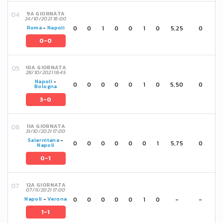
9A GIORNATA
24/10/2021 16:00
0
0
1
0
0
1
0
5,25
0
Roma
-
Napoli
0-0
10A GIORNATA
28/10/2021 18:45
Napoli
-
0
0
0
0
0
1
0
5,50
0
Bologna
3-0
11A GIORNATA
31/10/2021 17:00
Salernitana
-
0
0
0
0
0
0
1
5,75
0
Napoli
0-1
12A GIORNATA
07/11/2021 17:00
0
0
0
0
0
1
0
-
-
Napoli
-
Verona
1-1