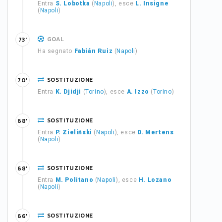
Entra
S. Lobotka
(
Napoli
), esce
L. Insigne
(
Napoli
)
GOAL
73'
Ha segnato
Fabián Ruiz
(
Napoli
)
SOSTITUZIONE
70'
Entra
K. Djidji
(
Torino
), esce
A. Izzo
(
Torino
)
SOSTITUZIONE
68'
Entra
P. Zieliński
(
Napoli
), esce
D. Mertens
(
Napoli
)
SOSTITUZIONE
68'
Entra
M. Politano
(
Napoli
), esce
H. Lozano
(
Napoli
)
SOSTITUZIONE
66'