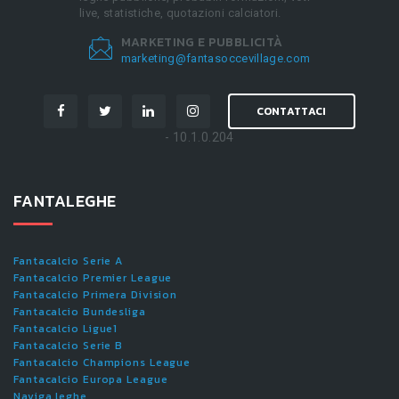
live, statistiche, quotazioni calciatori.
MARKETING E PUBBLICITÀ
marketing@fantasoccevillage.com
CONTATTACI
- 10.1.0.204
FANTALEGHE
Fantacalcio Serie A
Fantacalcio Premier League
Fantacalcio Primera Division
Fantacalcio Bundesliga
Fantacalcio Ligue1
Fantacalcio Serie B
Fantacalcio Champions League
Fantacalcio Europa League
Naviga leghe