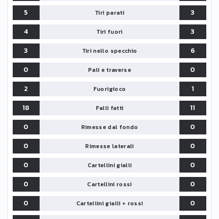
5
3
Tiri parati
4
3
Tiri fuori
3
6
Tiri nello specchio
0
0
Pali e traverse
2
1
Fuorigioco
18
11
Falli fatti
0
0
Rimesse dal fondo
0
0
Rimesse laterali
0
0
Cartellini gialli
0
0
Cartellini rossi
0
0
Cartellini gialli + rossi