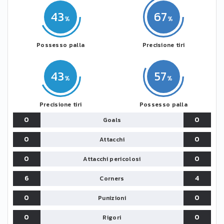
43
67
Possesso palla
Precisione tiri
43
57
Precisione tiri
Possesso palla
0
0
Goals
0
0
Attacchi
0
0
Attacchi pericolosi
6
4
Corners
0
0
Punizioni
0
0
Rigori