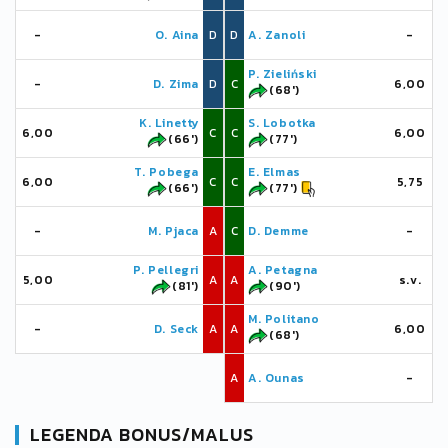
-
O. Aina
D
D
A. Zanoli
-
P. Zieliński
-
D. Zima
D
C
6,00
(68')
K. Linetty
S. Lobotka
6,00
C
C
6,00
(66')
(77')
T. Pobega
E. Elmas
6,00
C
C
5,75
(66')
(77')
-
M. Pjaca
A
C
D. Demme
-
P. Pellegri
A. Petagna
5,00
A
A
s.v.
(81')
(90')
M. Politano
-
D. Seck
A
A
6,00
(68')
A
A. Ounas
-
LEGENDA BONUS/MALUS