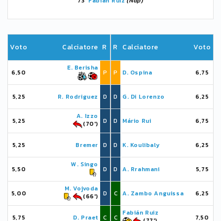
73'
Fabián Ruiz
(Nap)
Voto
Calciatore
R
R
Calciatore
Voto
E. Berisha
6,50
P
P
D. Ospina
6,75
5,25
R. Rodriguez
D
D
G. Di Lorenzo
6,25
A. Izzo
5,25
D
D
Mário Rui
6,75
(70')
5,25
Bremer
D
D
K. Koulibaly
6,25
W. Singo
5,50
D
D
A. Rrahmani
5,75
M. Vojvoda
5,00
D
C
A. Zambo Anguissa
6,25
(66')
Fabián Ruiz
5,75
D. Praet
C
C
7,50
(77')