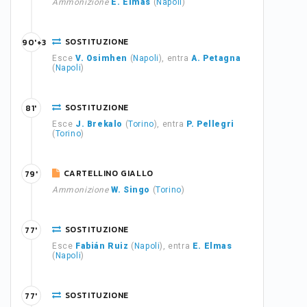
Ammonizione
E. Elmas
(
Napoli
)
SOSTITUZIONE
90'+3
Esce
V. Osimhen
(
Napoli
), entra
A. Petagna
(
Napoli
)
SOSTITUZIONE
81'
Esce
J. Brekalo
(
Torino
), entra
P. Pellegri
(
Torino
)
CARTELLINO GIALLO
79'
Ammonizione
W. Singo
(
Torino
)
SOSTITUZIONE
77'
Esce
Fabián Ruiz
(
Napoli
), entra
E. Elmas
(
Napoli
)
SOSTITUZIONE
77'