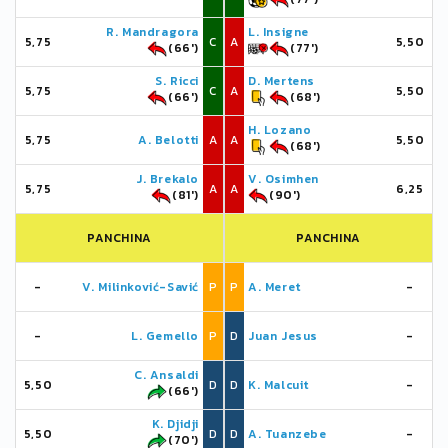
R. Mandragora
L. Insigne
5,75
C
A
5,50
(66')
(77')
S. Ricci
D. Mertens
5,75
C
A
5,50
(66')
(68')
H. Lozano
5,75
A. Belotti
A
A
5,50
(68')
J. Brekalo
V. Osimhen
5,75
A
A
6,25
(81')
(90')
PANCHINA
PANCHINA
-
V. Milinković-Savić
P
P
A. Meret
-
-
L. Gemello
P
D
Juan Jesus
-
C. Ansaldi
5,50
D
D
K. Malcuit
-
(66')
K. Djidji
5,50
D
D
A. Tuanzebe
-
(70')