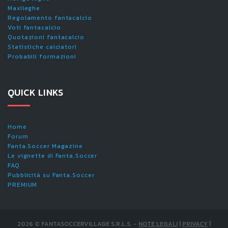
Maxileghe
Regolamento fantacalcio
Voti fantacalcio
Quotazioni fantacalcio
Statistiche calciatori
Probabili formazioni
QUICK LINKS
Home
Forum
Fanta.Soccer Magazine
Le vignette di Fanta.Soccer
FAQ
Pubblicità su Fanta.Soccer
PREMIUM
2026
©
FANTASOCCERVILLAGE S.R.L.S.
-
NOTE LEGALI
|
PRIVACY
|