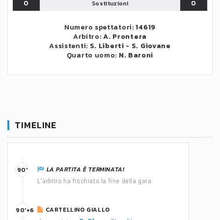
0
0
Sostituzioni
Numero spettatori:
14619
Arbitro:
A. Prontera
Assistenti:
S. Liberti
-
S. Giovane
Quarto uomo:
N. Baroni
TIMELINE
LA PARTITA È TERMINATA!
90'
L'arbitro ha fischiato la fine della gara.
CARTELLINO GIALLO
90'+6