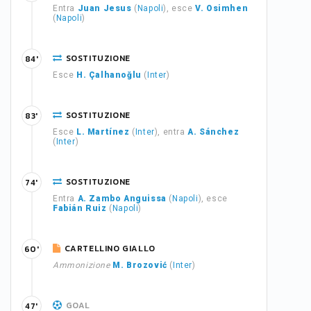
Entra
Juan Jesus
(
Napoli
), esce
V. Osimhen
(
Napoli
)
SOSTITUZIONE
84'
Esce
H. Çalhanoğlu
(
Inter
)
SOSTITUZIONE
83'
Esce
L. Martínez
(
Inter
), entra
A. Sánchez
(
Inter
)
SOSTITUZIONE
74'
Entra
A. Zambo Anguissa
(
Napoli
), esce
Fabián Ruiz
(
Napoli
)
CARTELLINO GIALLO
60'
Ammonizione
M. Brozović
(
Inter
)
GOAL
47'