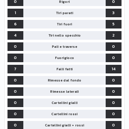
0
0
Rigori
1
3
Tiri parati
6
5
Tiri fuori
4
2
Tiri nello specchio
0
0
Pali e traverse
0
0
Fuorigioco
7
14
Falli fatti
0
0
Rimesse dal fondo
0
0
Rimesse laterali
0
0
Cartellini gialli
0
0
Cartellini rossi
0
0
Cartellini gialli + rossi