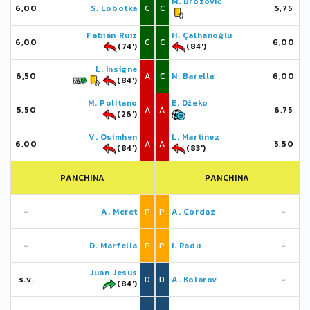
M. Brozović
6,00
S. Lobotka
C
C
5,75
Fabián Ruiz
H. Çalhanoğlu
6,00
C
C
6,00
(74')
(84')
L. Insigne
6,50
A
C
N. Barella
6,00
(84')
M. Politano
E. Džeko
5,50
A
A
6,75
(26')
V. Osimhen
L. Martínez
6,00
A
A
5,50
(84')
(83')
PANCHINA
PANCHINA
-
A. Meret
P
P
A. Cordaz
-
-
D. Marfella
P
P
I. Radu
-
Juan Jesus
s.v.
D
D
A. Kolarov
-
(84')