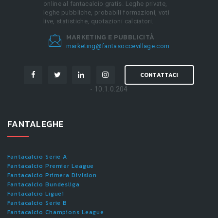
online al fantacalcio gratis. Leghe private,
leghe pubbliche, probabili formazioni, voti
live, statistiche, quotazioni calciatori.
MARKETING E PUBBLICITÀ
marketing@fantasoccevillage.com
CONTATTACI
- 10.1.0.204
FANTALEGHE
Fantacalcio Serie A
Fantacalcio Premier League
Fantacalcio Primera Division
Fantacalcio Bundesliga
Fantacalcio Ligue1
Fantacalcio Serie B
Fantacalcio Champions League