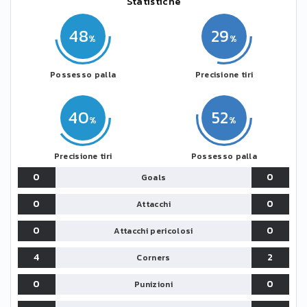
Statistiche
48
29
Possesso palla
Precisione tiri
40
52
Precisione tiri
Possesso palla
0
0
Goals
0
0
Attacchi
0
0
Attacchi pericolosi
4
2
Corners
0
0
Punizioni