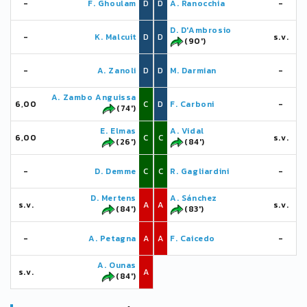
-
F. Ghoulam
D
D
A. Ranocchia
-
D. D'Ambrosio
-
K. Malcuit
D
D
s.v.
(90')
-
A. Zanoli
D
D
M. Darmian
-
A. Zambo Anguissa
6,00
C
D
F. Carboni
-
(74')
E. Elmas
A. Vidal
6,00
C
C
s.v.
(26')
(84')
-
D. Demme
C
C
R. Gagliardini
-
D. Mertens
A. Sánchez
s.v.
A
A
s.v.
(84')
(83')
-
A. Petagna
A
A
F. Caicedo
-
A. Ounas
s.v.
A
(84')