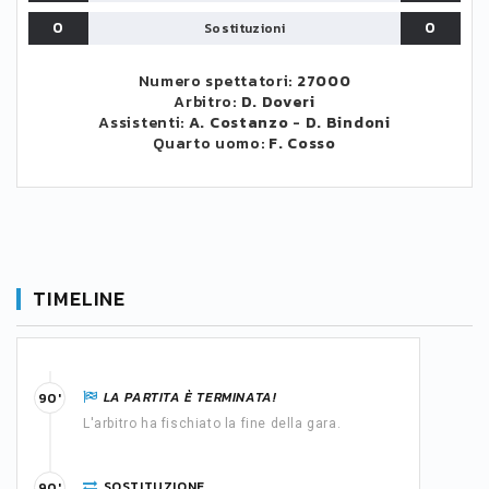
0
0
Sostituzioni
Numero spettatori:
27000
Arbitro:
D. Doveri
Assistenti:
A. Costanzo
-
D. Bindoni
Quarto uomo:
F. Cosso
TIMELINE
LA PARTITA È TERMINATA!
90'
L'arbitro ha fischiato la fine della gara.
SOSTITUZIONE
90'