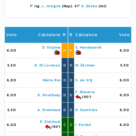
7' rig.
L. Insigne
(Nap)
, 47'
E. Džeko
(Int)
Voto
Calciatore
R
R
Calciatore
Voto
D. Ospina
S. Handanovič
6,00
P
P
6,00
5,50
G. Di Lorenzo
D
D
M. Škriniar
5,50
6,00
Mário Rui
D
D
S. de Vrij
6,00
F. Dimarco
6,00
K. Koulibaly
D
D
6,00
(90')
5,50
A. Rrahmani
D
D
D. Dumfries
6,00
P. Zieliński
6,00
C
C
I. Perišić
6,00
(84')