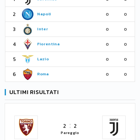
2
Napoli
0
0
3
Inter
0
0
4
Fiorentina
0
0
5
Lazio
0
0
6
Roma
0
0
ULTIMI RISULTATI
2
2
Pareggio