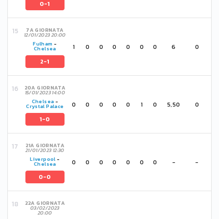
0-1
7A GIORNATA
12/01/2023 20:00
Fulham
-
1
0
0
0
0
0
0
6
0
Chelsea
2-1
20A GIORNATA
15/01/2023 14:00
Chelsea
-
0
0
0
0
0
1
0
5,50
0
Crystal Palace
1-0
21A GIORNATA
21/01/2023 12:30
Liverpool
-
0
0
0
0
0
0
0
-
-
Chelsea
0-0
22A GIORNATA
03/02/2023
20:00