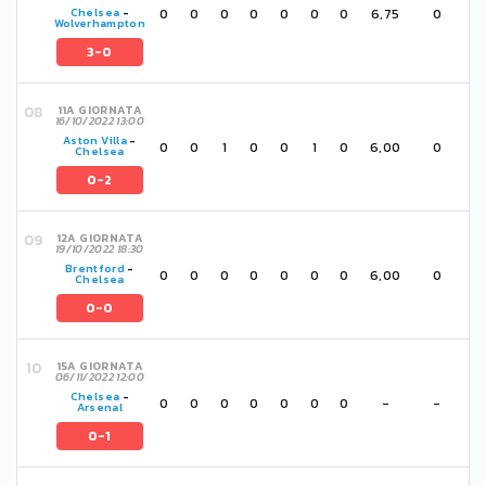
0
0
0
0
0
0
0
6,75
0
Chelsea
-
Wolverhampton
3-0
11A GIORNATA
16/10/2022 13:00
Aston Villa
-
0
0
1
0
0
1
0
6,00
0
Chelsea
0-2
12A GIORNATA
19/10/2022 18:30
Brentford
-
0
0
0
0
0
0
0
6,00
0
Chelsea
0-0
15A GIORNATA
06/11/2022 12:00
Chelsea
-
0
0
0
0
0
0
0
-
-
Arsenal
0-1