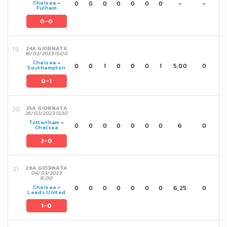
0
0
0
0
0
0
0
-
-
Chelsea
-
Fulham
0-0
24A GIORNATA
18/02/2023 15:00
Chelsea
-
0
0
1
0
0
0
1
5,00
0
Southampton
0-1
25A GIORNATA
26/02/2023 13:30
Tottenham
-
0
0
0
0
0
0
0
6
0
Chelsea
2-0
26A GIORNATA
04/03/2023
15:00
0
0
0
0
0
0
0
6,25
0
Chelsea
-
Leeds United
1-0