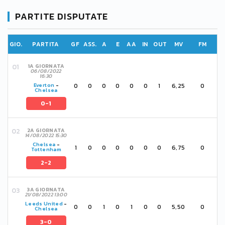
PARTITE DISPUTATE
GIO.
PARTITA
GF
ASS.
A
E
AA
IN
OUT
MV
FM
1A GIORNATA
06/08/2022
16:30
0
0
0
0
0
0
1
6,25
0
Everton
-
Chelsea
0-1
2A GIORNATA
14/08/2022 15:30
Chelsea
-
1
0
0
0
0
0
0
6,75
0
Tottenham
2-2
3A GIORNATA
21/08/2022 13:00
Leeds United
-
0
0
1
0
1
0
0
5,50
0
Chelsea
3-0