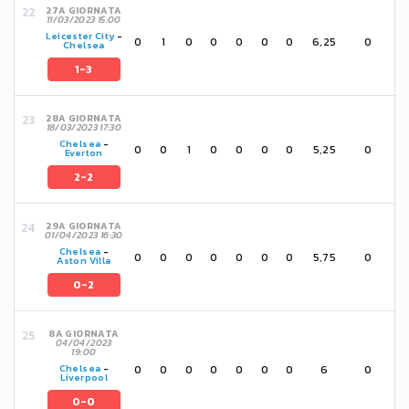
27A GIORNATA
11/03/2023 15:00
Leicester City
-
0
1
0
0
0
0
0
6,25
0
Chelsea
1-3
28A GIORNATA
18/03/2023 17:30
Chelsea
-
0
0
1
0
0
0
0
5,25
0
Everton
2-2
29A GIORNATA
01/04/2023 16:30
Chelsea
-
0
0
0
0
0
0
0
5,75
0
Aston Villa
0-2
8A GIORNATA
04/04/2023
19:00
0
0
0
0
0
0
0
6
0
Chelsea
-
Liverpool
0-0