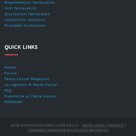
Regolamento fantacalcio
Voti fantacalcio
Quotazioni fantacalcio
Statistiche calciatori
Probabili formazioni
QUICK LINKS
Home
Forum
Fanta.Soccer Magazine
Le vignette di Fanta.Soccer
FAQ
Pubblicità su Fanta.Soccer
PREMIUM
2026
©
FANTASOCCERVILLAGE S.R.L.S.
-
NOTE LEGALI
|
PRIVACY
|
TERMINI E CONDIZIONI DI UTILIZZO DEI SERVIZI