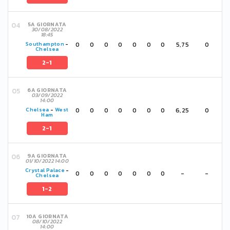
5A GIORNATA
30/08/2022
18:45
0
0
0
0
0
0
0
5,75
0
Southampton
-
Chelsea
2-1
6A GIORNATA
03/09/2022
14:00
0
0
0
0
0
0
0
6,25
0
Chelsea
-
West
Ham
2-1
9A GIORNATA
01/10/2022 14:00
Crystal Palace
-
0
0
0
0
0
0
0
-
-
Chelsea
1-2
10A GIORNATA
08/10/2022
14:00