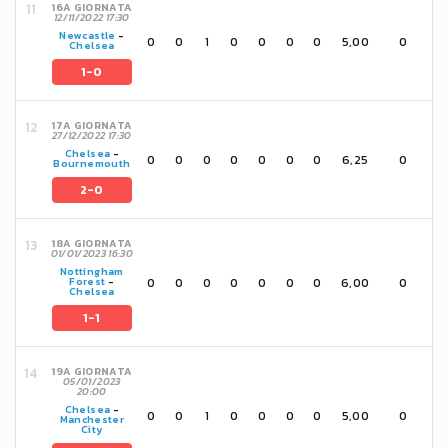
16A GIORNATA
12/11/2022 17:30
Newcastle
-
0
0
1
0
0
0
0
5,00
0
Chelsea
1-0
17A GIORNATA
27/12/2022 17:30
Chelsea
-
0
0
0
0
0
0
0
6,25
0
Bournemouth
2-0
18A GIORNATA
01/01/2023 16:30
Nottingham
0
0
0
0
0
0
0
6,00
0
Forest
-
Chelsea
1-1
19A GIORNATA
05/01/2023
20:00
Chelsea
-
0
0
1
0
0
0
0
5,00
0
Manchester
City