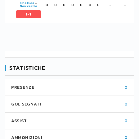
Chelsea
-
0
0
0
0
0
0
0
-
-
Newcastle
1-1
STATISTICHE
PRESENZE
0
GOL SEGNATI
0
ASSIST
0
AMMONIZIONI
0