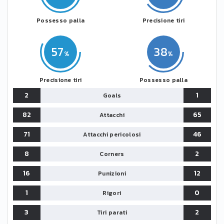
Possesso palla
Precisione tiri
57
38
Precisione tiri
Possesso palla
2
1
Goals
82
65
Attacchi
71
46
Attacchi pericolosi
8
2
Corners
16
12
Punizioni
1
0
Rigori
3
2
Tiri parati