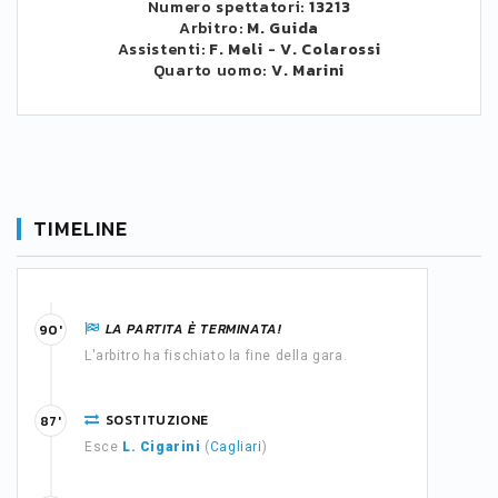
Numero spettatori:
13213
Arbitro:
M. Guida
Assistenti:
F. Meli
-
V. Colarossi
Quarto uomo:
V. Marini
TIMELINE
LA PARTITA È TERMINATA!
90'
L'arbitro ha fischiato la fine della gara.
SOSTITUZIONE
87'
Esce
L. Cigarini
(
Cagliari
)