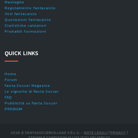
Maxileghe
Regolamento fantacalcio
Voti fantacalcio
Quotazioni fantacalcio
Statistiche calciatori
Probabili formazioni
QUICK LINKS
Home
Forum
Fanta.Soccer Magazine
Le vignette di Fanta.Soccer
FAQ
Pubblicità su Fanta.Soccer
PREMIUM
2026
©
FANTASOCCERVILLAGE S.R.L.S.
-
NOTE LEGALI
|
PRIVACY
|
TERMINI E CONDIZIONI DI UTILIZZO DEI SERVIZI