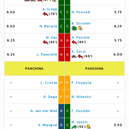
A. Ioniţă
6,50
C
C
M. Fossati
5,75
(78')
B. Zuculini
6,50
N. Barella
C
C
6,25
M. Sau
G. Pazzini
6,25
A
A
5,75
(65')
(83')
A. Cerci
6,25
L. Pavoletti
A
A
6,00
(69')
PANCHINA
PANCHINA
-
L. Crosta
P
P
F. Coppola
-
-
R. Daga
P
P
M. Silvestri
-
-
G. van der Wiel
D
C
F. Zuculini
-
M. Valoti
-
S. Miangue
D
C
5,50
(55')