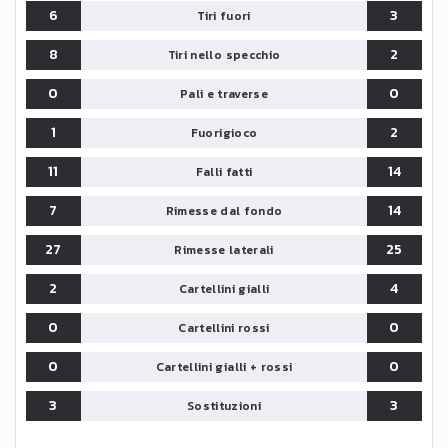
6
3
Tiri fuori
8
2
Tiri nello specchio
0
0
Pali e traverse
1
2
Fuorigioco
11
14
Falli fatti
7
14
Rimesse dal fondo
27
25
Rimesse laterali
2
4
Cartellini gialli
0
0
Cartellini rossi
0
0
Cartellini gialli + rossi
3
3
Sostituzioni