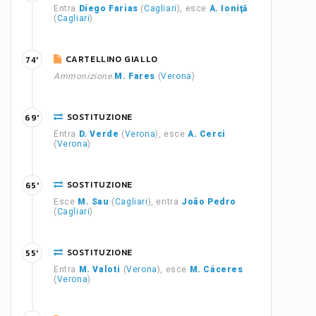
Entra
Diego Farias
(
Cagliari
), esce
A. Ioniţă
(
Cagliari
)
CARTELLINO GIALLO
74'
Ammonizione
M. Fares
(
Verona
)
SOSTITUZIONE
69'
Entra
D. Verde
(
Verona
), esce
A. Cerci
(
Verona
)
SOSTITUZIONE
65'
Esce
M. Sau
(
Cagliari
), entra
João Pedro
(
Cagliari
)
SOSTITUZIONE
55'
Entra
M. Valoti
(
Verona
), esce
M. Cáceres
(
Verona
)