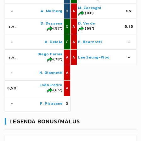
M. Zaccagni
-
A. Molberg
D
A
s.v.
(83')
D. Dessena
D. Verde
s.v.
C
A
5,75
(87')
(69')
-
A. Deiola
C
A
E. Bearzotti
-
Diego Farias
s.v.
A
A
Lee Seung-Woo
-
(78')
-
N. Giannetti
A
João Pedro
6,50
A
(65')
-
F. Pisacane
0
LEGENDA BONUS/MALUS