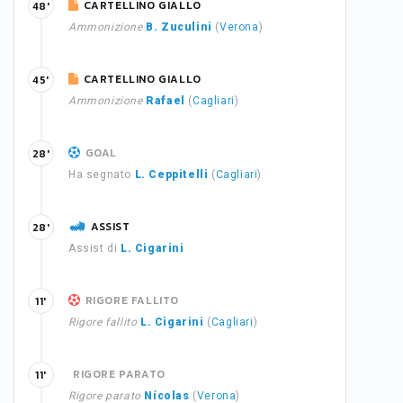
CARTELLINO GIALLO
48'
Ammonizione
B. Zuculini
(
Verona
)
CARTELLINO GIALLO
45'
Ammonizione
Rafael
(
Cagliari
)
GOAL
28'
Ha segnato
L. Ceppitelli
(
Cagliari
)
ASSIST
28'
Assist di
L. Cigarini
RIGORE FALLITO
11'
Rigore fallito
L. Cigarini
(
Cagliari
)
RIGORE PARATO
11'
Rigore parato
Nícolas
(
Verona
)