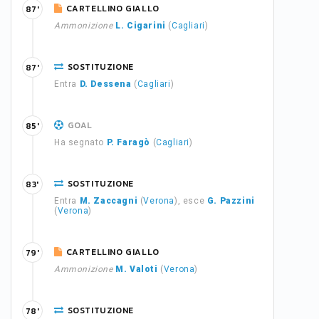
CARTELLINO GIALLO
87'
Ammonizione
L. Cigarini
(
Cagliari
)
SOSTITUZIONE
87'
Entra
D. Dessena
(
Cagliari
)
GOAL
85'
Ha segnato
P. Faragò
(
Cagliari
)
SOSTITUZIONE
83'
Entra
M. Zaccagni
(
Verona
), esce
G. Pazzini
(
Verona
)
CARTELLINO GIALLO
79'
Ammonizione
M. Valoti
(
Verona
)
SOSTITUZIONE
78'