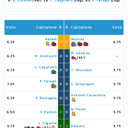
6'
B. Zuculini
(Ver)
, 28'
L. Ceppitelli
(Cag)
, 85'
P. Faragò
(Cag)
Voto
Calciatore
R
R
Calciatore
Voto
Rafael
Nícolas
6,25
P
P
6,75
M. Cáceres
6,25
M. Andreolli
D
D
-
(55')
L. Ceppitelli
6,75
D
D
T. Heurtaux
5,75
P. Faragò
7,25
D
D
S. Souprayen
5,75
Antonio Caracciolo
6,25
F. Romagna
D
D
5,75
M. Fares
6,50
S. Padoin
C
D
5,75
L. Cigarini
5,75
C
C
Rômulo
5,75
(87')