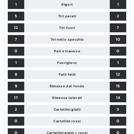
1
1
Rigori
5
2
Tiri parati
12
7
Tiri fuori
7
10
Tiri nello specchio
0
0
Pali e traverse
1
1
Fuorigioco
8
12
Falli fatti
9
15
Rimesse dal fondo
17
14
Rimesse laterali
2
3
Cartellini gialli
0
0
Cartellini rossi
0
0
Cartellini gialli + rossi