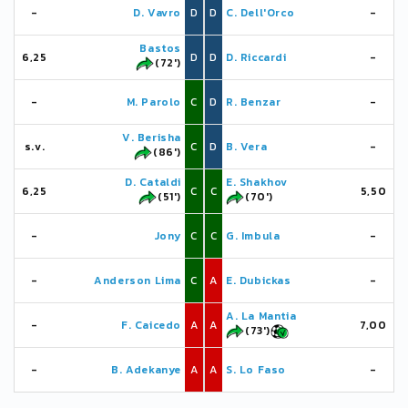
-
D. Vavro
D
D
C. Dell'Orco
-
Bastos
6,25
D
D
D. Riccardi
-
(72')
-
M. Parolo
C
D
R. Benzar
-
V. Berisha
s.v.
C
D
B. Vera
-
(86')
D. Cataldi
E. Shakhov
6,25
C
C
5,50
(51')
(70')
-
Jony
C
C
G. Imbula
-
-
Anderson Lima
C
A
E. Dubickas
-
A. La Mantia
-
F. Caicedo
A
A
7,00
(73')
-
B. Adekanye
A
A
S. Lo Faso
-