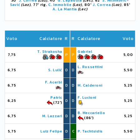
30'
J. Correa
(Laz)
, 40'
G. Lapadula
(Lec)
, 62'
S. Milinković-
Savić
(Laz)
, 77' rig.
C. Immobile
(Laz)
, 80'
J. Correa
(Laz)
, 85'
A. La Mantia
(Lec)
Voto
Calciatore
R
R
Calciatore
Voto
T. Strakosha
Gabriel
7,75
P
P
5,00
L. Rossettini
6,75
S. Lulić
D
D
5,50
F. Acerbi
6,75
D
D
M. Calderoni
5,25
Patric
F. Lucioni
6,25
D
D
5,25
(72')
B. Meccariello
6,75
M. Lazzari
D
D
5,25
(86')
5,75
Luiz Felipe
D
C
P. Tachtsidis
5,50