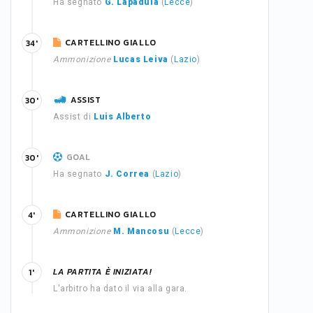
Ha segnato
G. Lapadula
(
Lecce
)
CARTELLINO GIALLO
34'
Ammonizione
Lucas Leiva
(
Lazio
)
ASSIST
30'
Assist di
Luis Alberto
GOAL
30'
Ha segnato
J. Correa
(
Lazio
)
CARTELLINO GIALLO
4'
Ammonizione
M. Mancosu
(
Lecce
)
LA PARTITA È INIZIATA!
1'
L'arbitro ha dato il via alla gara.