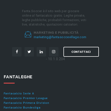
Fanta.Soccer è il sito web per giocare
online al fantacalcio gratis. Leghe private,
leghe pubbliche, probabili formazioni, voti
live, statistiche, quotazioni calciatori.
MARKETING E PUBBLICITÀ
marketing@fantasoccevillage.com
CONTATTACI
- 10.1.0.204
FANTALEGHE
Fantacalcio Serie A
Fantacalcio Premier League
Fantacalcio Primera Division
Fantacalcio Bundesliga