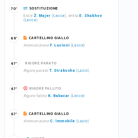
SOSTITUZIONE
70'
Esce
Ž. Majer
(
Lecce
), entra
E. Shakhov
(
Lecce
)
CARTELLINO GIALLO
69'
Ammonizione
F. Lucioni
(
Lecce
)
RIGORE PARATO
67'
Rigore parato
T. Strakosha
(
Lazio
)
RIGORE FALLITO
67'
Rigore fallito
K. Babacar
(
Lecce
)
CARTELLINO GIALLO
67'
Ammonizione
C. Immobile
(
Lazio
)