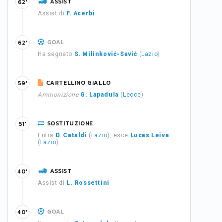
ASSIST
62'
Assist di
F. Acerbi
GOAL
62'
Ha segnato
S. Milinković-Savić
(
Lazio
)
CARTELLINO GIALLO
59'
Ammonizione
G. Lapadula
(
Lecce
)
SOSTITUZIONE
51'
Entra
D. Cataldi
(
Lazio
), esce
Lucas Leiva
(
Lazio
)
ASSIST
40'
Assist di
L. Rossettini
GOAL
40'