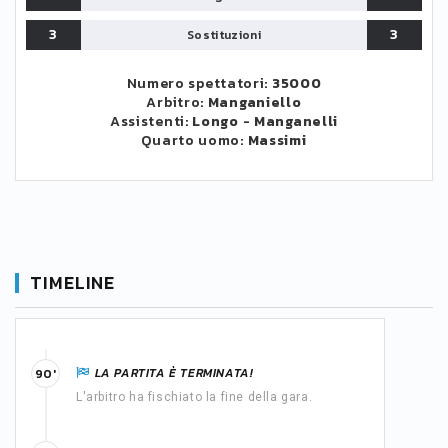
3
3
Sostituzioni
Numero spettatori:
35000
Arbitro:
Manganiello
Assistenti:
Longo
-
Manganelli
Quarto uomo:
Massimi
TIMELINE
LA PARTITA È TERMINATA!
90'
L'arbitro ha fischiato la fine della gara.