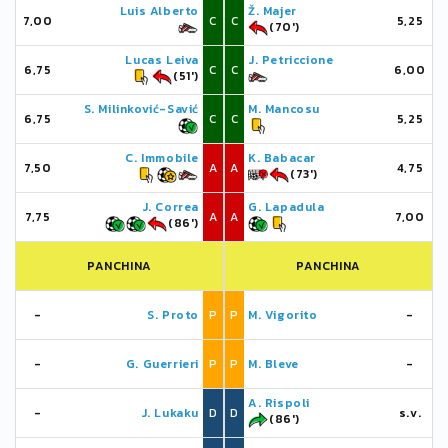
Luis Alberto
Ž. Majer
7,00
C
C
5,25
(70')
Lucas Leiva
J. Petriccione
6,75
C
C
6,00
(51')
S. Milinković-Savić
M. Mancosu
6,75
C
C
5,25
C. Immobile
K. Babacar
7,50
A
A
4,75
(73')
J. Correa
G. Lapadula
7,75
A
A
7,00
(86')
PANCHINA
PANCHINA
-
S. Proto
P
P
M. Vigorito
-
-
G. Guerrieri
P
P
M. Bleve
-
A. Rispoli
-
J. Lukaku
D
D
s.v.
(86')