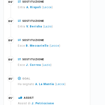
SOSTITUZIONE
86'
Entra
A. Rispoli
(
Lecce
)
SOSTITUZIONE
86'
Entra
V. Berisha
(
Lazio
)
SOSTITUZIONE
86'
Esce
B. Meccariello
(
Lecce
)
SOSTITUZIONE
86'
Esce
J. Correa
(
Lazio
)
GOAL
85'
Ha segnato
A. La Mantia
(
Lecce
)
ASSIST
85'
Assist di
J. Petriccione