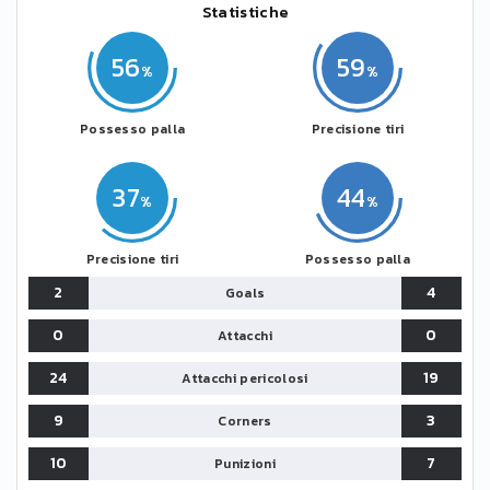
Statistiche
56
59
Possesso palla
Precisione tiri
37
44
Precisione tiri
Possesso palla
2
4
Goals
0
0
Attacchi
24
19
Attacchi pericolosi
9
3
Corners
10
7
Punizioni