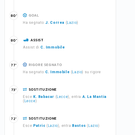
GOAL
80'
Ha segnato
J. Correa
(
Lazio
)
ASSIST
80'
Assist di
C. Immobile
RIGORE SEGNATO
77'
Ha segnato
C. Immobile
(
Lazio
) su rigore
SOSTITUZIONE
73'
Esce
K. Babacar
(
Lecce
), entra
A. La Mantia
(
Lecce
)
SOSTITUZIONE
72'
Esce
Patric
(
Lazio
), entra
Bastos
(
Lazio
)