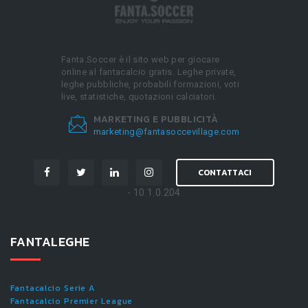
Fanta.Soccer è il sito web per giocare
online al fantacalcio gratis. Leghe private,
leghe pubbliche, probabili formazioni, voti
live, statistiche, quotazioni calciatori.
MARKETING E PUBBLICITÀ
marketing@fantasoccevillage.com
CONTATTACI
- 10.1.0.204
FANTALEGHE
Fantacalcio Serie A
Fantacalcio Premier League