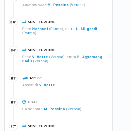
Ammonizione
M. Pessina
(
Verona
)
SOSTITUZIONE
86'
Esce
Hernani
(
Parma
), entra
L. Siligardi
(
Parma
)
SOSTITUZIONE
84'
Esce
V. Verre
(
Verona
), entra
E. Agyemang-
Badu
(
Verona
)
ASSIST
81'
Assist di
V. Verre
GOAL
81'
Ha segnato
M. Pessina
(
Verona
)
SOSTITUZIONE
77'