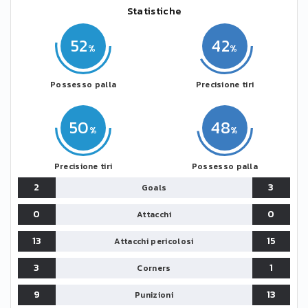
Statistiche
52
42
Possesso palla
Precisione tiri
50
48
Precisione tiri
Possesso palla
2
3
Goals
0
0
Attacchi
13
15
Attacchi pericolosi
3
1
Corners
9
13
Punizioni