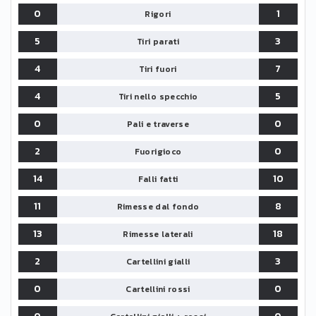
0
1
Rigori
5
3
Tiri parati
4
7
Tiri fuori
4
5
Tiri nello specchio
0
0
Pali e traverse
2
0
Fuorigioco
14
10
Falli fatti
11
8
Rimesse dal fondo
13
18
Rimesse laterali
2
3
Cartellini gialli
0
0
Cartellini rossi