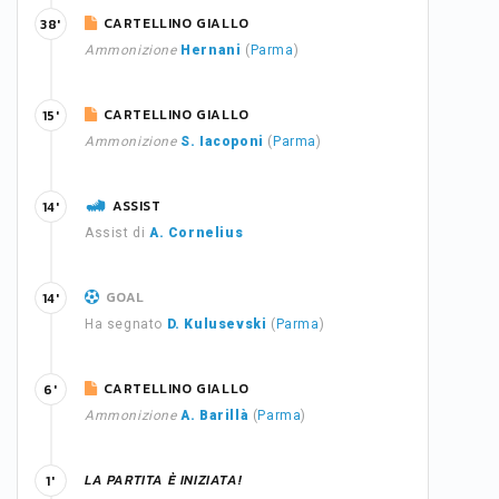
CARTELLINO GIALLO
38'
Ammonizione
Hernani
(
Parma
)
CARTELLINO GIALLO
15'
Ammonizione
S. Iacoponi
(
Parma
)
ASSIST
14'
Assist di
A. Cornelius
GOAL
14'
Ha segnato
D. Kulusevski
(
Parma
)
CARTELLINO GIALLO
6'
Ammonizione
A. Barillà
(
Parma
)
LA PARTITA È INIZIATA!
1'