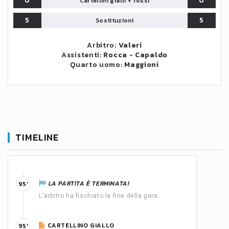
0
0
Cartellini gialli + rossi
5
5
Sostituzioni
Arbitro:
Valeri
Assistenti:
Rocca
-
Capaldo
Quarto uomo:
Maggioni
TIMELINE
LA PARTITA È TERMINATA!
95'
L'arbitro ha fischiato la fine della gara.
CARTELLINO GIALLO
95'