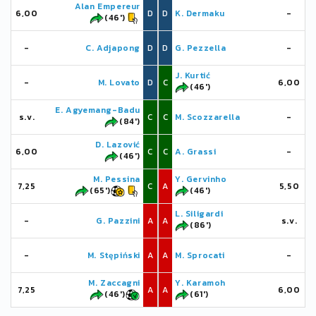
Alan Empereur
6,00
D
D
K. Dermaku
-
(46')
-
C. Adjapong
D
D
G. Pezzella
-
J. Kurtić
-
M. Lovato
D
C
6,00
(46')
E. Agyemang-Badu
s.v.
C
C
M. Scozzarella
-
(84')
D. Lazović
6,00
C
C
A. Grassi
-
(46')
M. Pessina
Y. Gervinho
7,25
C
A
5,50
(65')
(46')
L. Siligardi
-
G. Pazzini
A
A
s.v.
(86')
-
M. Stępiński
A
A
M. Sprocati
-
M. Zaccagni
Y. Karamoh
7,25
A
A
6,00
(46')
(61')