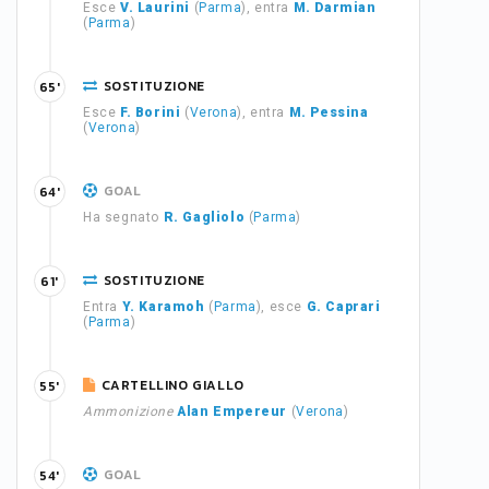
Esce
V. Laurini
(
Parma
), entra
M. Darmian
(
Parma
)
SOSTITUZIONE
65'
Esce
F. Borini
(
Verona
), entra
M. Pessina
(
Verona
)
GOAL
64'
Ha segnato
R. Gagliolo
(
Parma
)
SOSTITUZIONE
61'
Entra
Y. Karamoh
(
Parma
), esce
G. Caprari
(
Parma
)
CARTELLINO GIALLO
55'
Ammonizione
Alan Empereur
(
Verona
)
GOAL
54'