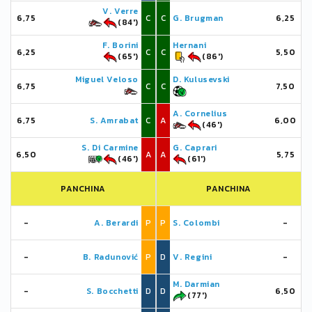
V. Verre
6,75
C
C
G. Brugman
6,25
(84')
F. Borini
Hernani
6,25
C
C
5,50
(65')
(86')
Miguel Veloso
D. Kulusevski
6,75
C
C
7,50
A. Cornelius
6,75
S. Amrabat
C
A
6,00
(46')
S. Di Carmine
G. Caprari
6,50
A
A
5,75
(46')
(61')
PANCHINA
PANCHINA
-
A. Berardi
P
P
S. Colombi
-
-
B. Radunović
P
D
V. Regini
-
M. Darmian
-
S. Bocchetti
D
D
6,50
(77')