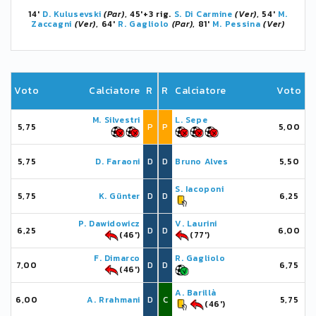
14'
D. Kulusevski
(Par)
, 45'+3 rig.
S. Di Carmine
(Ver)
, 54'
M.
Zaccagni
(Ver)
, 64'
R. Gagliolo
(Par)
, 81'
M. Pessina
(Ver)
Voto
Calciatore
R
R
Calciatore
Voto
M. Silvestri
L. Sepe
5,75
P
P
5,00
5,75
D. Faraoni
D
D
Bruno Alves
5,50
S. Iacoponi
5,75
K. Günter
D
D
6,25
P. Dawidowicz
V. Laurini
6,25
D
D
6,00
(46')
(77')
F. Dimarco
R. Gagliolo
7,00
D
D
6,75
(46')
A. Barillà
6,00
A. Rrahmani
D
C
5,75
(46')