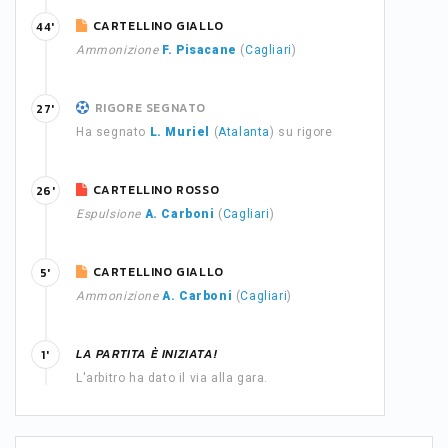
CARTELLINO GIALLO
44'
Ammonizione
F. Pisacane
(
Cagliari
)
RIGORE SEGNATO
27'
Ha segnato
L. Muriel
(
Atalanta
) su rigore
CARTELLINO ROSSO
26'
Espulsione
A. Carboni
(
Cagliari
)
CARTELLINO GIALLO
5'
Ammonizione
A. Carboni
(
Cagliari
)
LA PARTITA È INIZIATA!
1'
L'arbitro ha dato il via alla gara.