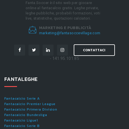
Fanta.Soccer è il sito web per giocare
online al fantacalcio gratis. Leghe private,
leghe pubbliche, probabili formazioni, voti
live, statistiche, quotazioni calciatori.
MARKETING E PUBBLICITÀ
marketing@fantasoccevillage.com
CONTATTACI
- 141.95.101.85
FANTALEGHE
Fantacalcio Serie A
Fantacalcio Premier League
Fantacalcio Primera Division
Fantacalcio Bundesliga
Fantacalcio Ligue1
Fantacalcio Serie B