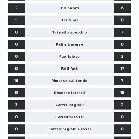
2
6
Tiri parati
5
12
Tiri fuori
0
7
Tiri nello specchio
0
0
Pali e traverse
0
2
Fuorigioco
15
17
Falli fatti
16
7
Rimesse dal fondo
15
15
Rimesse laterali
3
2
Cartellini gialli
0
0
Cartellini rossi
0
0
Cartellini gialli + rossi