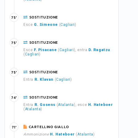
SOSTITUZIONE
75'
Esce
G. Simeone
(
Cagliari
)
SOSTITUZIONE
75'
Esce
F. Pisacane
(
Cagliari
), entra
D. Ragatzu
(
Cagliari
)
SOSTITUZIONE
75'
Entra
R. Klavan
(
Cagliari
)
SOSTITUZIONE
74'
Entra
R. Gosens
(
Atalanta
), esce
H. Hateboer
(
Atalanta
)
CARTELLINO GIALLO
71'
Ammonizione
H. Hateboer
(
Atalanta
)