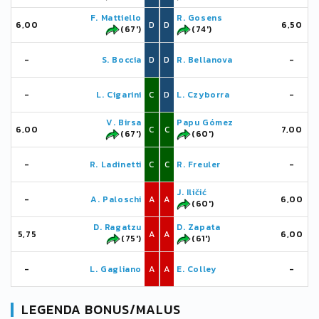
F. Mattiello
R. Gosens
6,00
D
D
6,50
(67')
(74')
-
S. Boccia
D
D
R. Bellanova
-
-
L. Cigarini
C
D
L. Czyborra
-
V. Birsa
Papu Gómez
6,00
C
C
7,00
(67')
(60')
-
R. Ladinetti
C
C
R. Freuler
-
J. Iličić
-
A. Paloschi
A
A
6,00
(60')
D. Ragatzu
D. Zapata
5,75
A
A
6,00
(75')
(61')
-
L. Gagliano
A
A
E. Colley
-
LEGENDA BONUS/MALUS