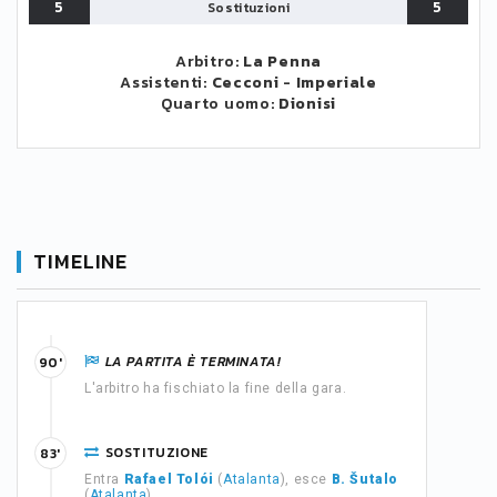
5
5
Sostituzioni
Arbitro:
La Penna
Assistenti:
Cecconi
-
Imperiale
Quarto uomo:
Dionisi
TIMELINE
LA PARTITA È TERMINATA!
90'
L'arbitro ha fischiato la fine della gara.
SOSTITUZIONE
83'
Entra
Rafael Tolói
(
Atalanta
), esce
B. Šutalo
(
Atalanta
)