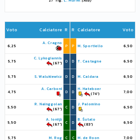
27' rig.
L. Muriel
(Ata)
Voto
Calciatore
R
R
Calciatore
Voto
A. Cragno
6,25
P
P
M. Sportiello
6,50
C. Lykogiannis
5,75
D
D
T. Castagne
6,50
(67')
5,75
S. Walukiewicz
D
D
M. Caldara
6,50
A. Carboni
H. Hateboer
4,75
D
D
7,00
(74')
R. Nainggolan
J. Palomino
5,50
C
D
6,50
(67')
A. Ioniţă
B. Šutalo
5,50
C
D
6,50
(67')
(83')
5,75
M. Rog
C
C
M. de Roon
7,00