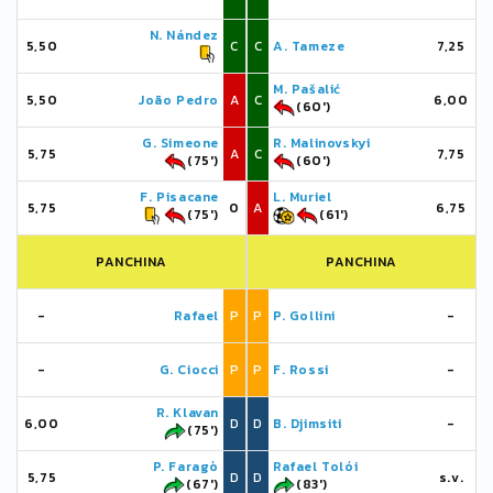
N. Nández
5,50
C
C
A. Tameze
7,25
M. Pašalić
5,50
João Pedro
A
C
6,00
(60')
G. Simeone
R. Malinovskyi
5,75
A
C
7,75
(75')
(60')
F. Pisacane
L. Muriel
5,75
0
A
6,75
(75')
(61')
PANCHINA
PANCHINA
-
Rafael
P
P
P. Gollini
-
-
G. Ciocci
P
P
F. Rossi
-
R. Klavan
6,00
D
D
B. Djimsiti
-
(75')
P. Faragò
Rafael Tolói
5,75
D
D
s.v.
(67')
(83')