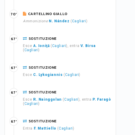
CARTELLINO GIALLO
70'
Ammonizione
N. Nández
(
Cagliari
)
SOSTITUZIONE
67'
Esce
A. Ioniţă
(
Cagliari
), entra
V. Birsa
(
Cagliari
)
SOSTITUZIONE
67'
Esce
C. Lykogiannis
(
Cagliari
)
SOSTITUZIONE
67'
Esce
R. Nainggolan
(
Cagliari
), entra
P. Faragò
(
Cagliari
)
SOSTITUZIONE
67'
Entra
F. Mattiello
(
Cagliari
)