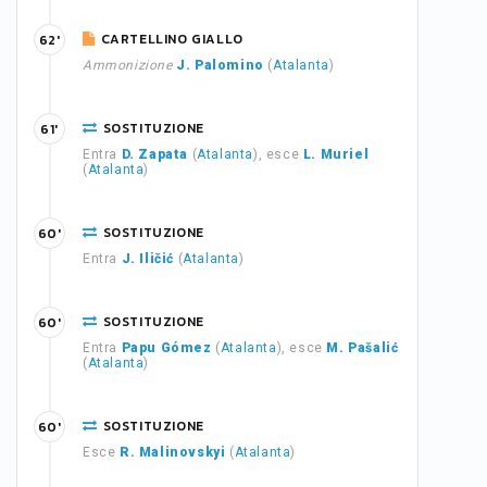
CARTELLINO GIALLO
62'
Ammonizione
J. Palomino
(
Atalanta
)
SOSTITUZIONE
61'
Entra
D. Zapata
(
Atalanta
), esce
L. Muriel
(
Atalanta
)
SOSTITUZIONE
60'
Entra
J. Iličić
(
Atalanta
)
SOSTITUZIONE
60'
Entra
Papu Gómez
(
Atalanta
), esce
M. Pašalić
(
Atalanta
)
SOSTITUZIONE
60'
Esce
R. Malinovskyi
(
Atalanta
)