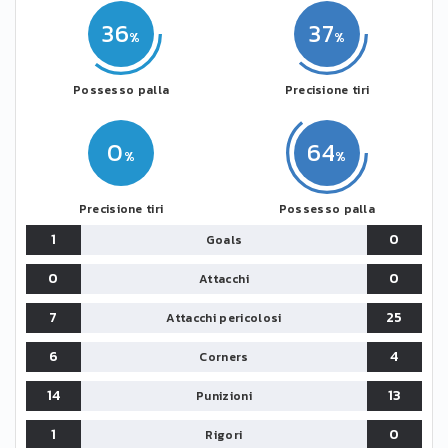
36
37
Possesso palla
Precisione tiri
0
64
Precisione tiri
Possesso palla
1
0
Goals
0
0
Attacchi
7
25
Attacchi pericolosi
6
4
Corners
14
13
Punizioni
1
0
Rigori